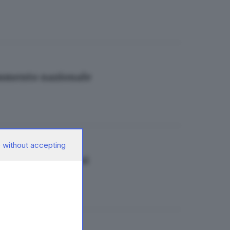
onumento nazionale
 without accepting
e da soli tre mesi