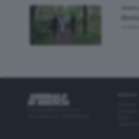
CRONACA
Morto
di
Pierpa
RUBRICHE
Cronaca
Editoriale Bresciana S.p.A.
Economia
Via Solferino 22, 25121 Brescia
Sport
Cultura e 