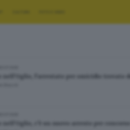
RT
CULTURA
FOTO E VIDEO
22.07.2026
 nell’Oglio, l’arrestato per omicidio trovato 
e Bracchi
22.07.2026
 nell’Oglio, c’è un nuovo arresto per concorso