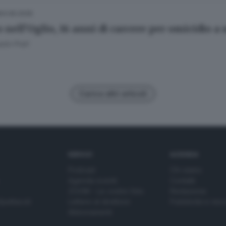
24.06.2026
 nell’Oglio, 16 anni di carcere per omicidio a
olo Prati
Carica altri articoli
SERVIZI
AZIENDA
Podcast
Chi siamo
Agenda eventi
Contatti
ZOOM - Le vostre foto
Redazione
Spettacoli
Lettere al direttore
Pubblicità e nec
Abbonamenti