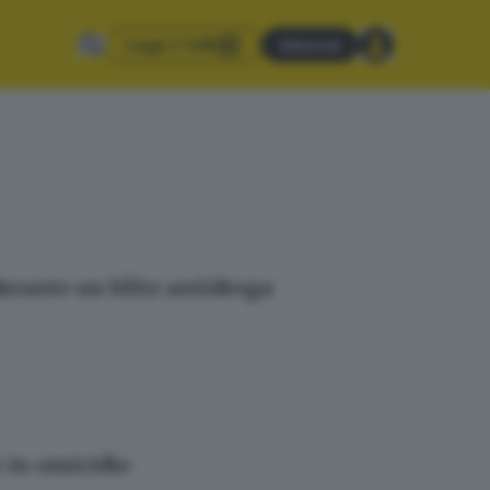
Leggi il GdB
Abbonati
durante un blitz antidroga
 in omicidio