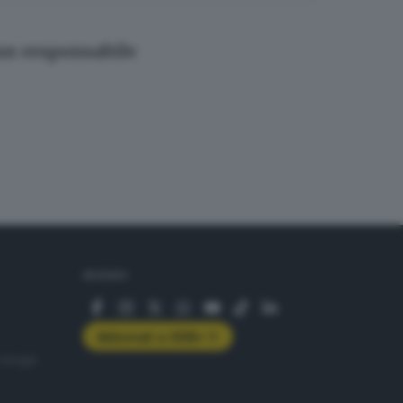
 un responsabile
SEGUICI
Abbonati a GDB+
rologie