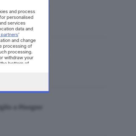
i suoi familiari
okies and process
 for personalised
and services
cation data and
 partners
’
mation and change
e processing of
such processing.
ragazzo a Calcio
or withdraw your
 the bottom of
Oglio a Pisogne