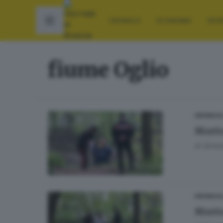
CRONACA
ECONOMIA
SPO
fiume Oglio
CRONACA
Morto
di
Simon
CRONACA
Morto