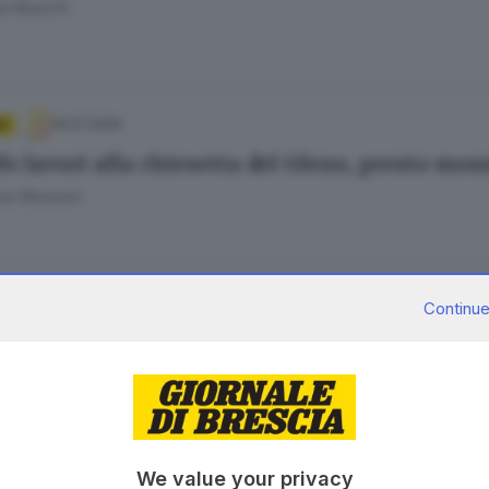
e Bracchi
19.07.2026
A
fo lavori alla chiesetta del Gleno, presto m
ana Mossoni
13.07.2026
A
Continue
 annegato nel fiume Oglio, il 28enne era padr
11.07.2026
We value your privacy