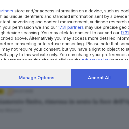
 tragedia nell’Oglio: 28enne annega davanti a
artners
store and/or access information on a device, such as co
to Manieri
h as unique identifiers and standard information sent by a device
ontent, advertising and content measurement, audience research 
h your permission we and our
1731 partners
may use precise geolo
ough device scanning. You may click to consent to our and our
1731
cribed above. Alternatively you may access more detailed infor
04.07.2026
before consenting or to refuse consenting. Please note that som
 may not require your consent, but you have a right to object to 
la e cade nel fiume Oglio: morto annegato un 
will apply to this website only. You can change your preferences 
e by returning to this site and clicking the
privacy policy
button at
to Manieri
Manage Options
Accept All
04.07.2026
A
iamento finito, rimessa in sesto la foce dell’
ana Mossoni