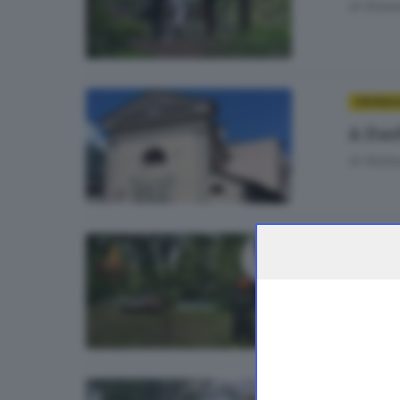
di
Simon
CRONAC
A Dar
di
Giuli
CRONAC
Morto
CRONACA