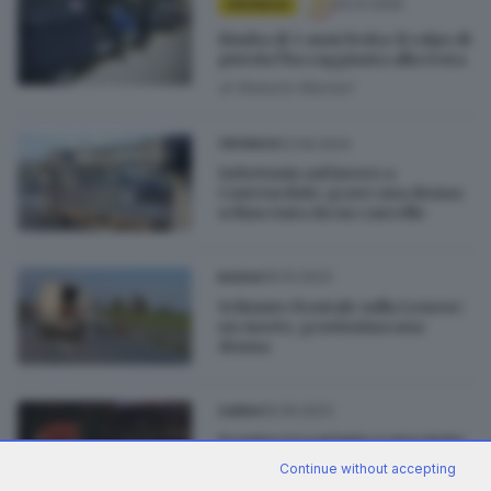
02.01.2025
CRONACA
Bimba di 3 anni ferita: il colpo di
pistola l’ha raggiunta alla testa
di
Roberto Manieri
13.09.2024
CRONACA
Infortunio sul lavoro a
Castenedolo: grave una donna
schiacciata da un cancello
06.10.2023
BASSA
Schianto frontale sulla Lenese:
un morto, gravissima una
donna
16.09.2023
GARDA
Scontro tra un'auto e una moto
a San Felice, grave 22enne
Continue without accepting
di
Paolo Bertoli