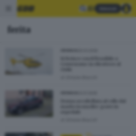
Abbonati
ferita
29.03.2026
CRONACA
Si ferisce con il flessibile a
Comezzano: in elicottero al
Civile
di
Simone Bracchi
04.01.2026
CRONACA
Donna accoltellata al collo dal
marito in una lite: grave in
ospedale
di
Simone Bracchi