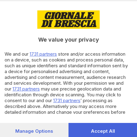
05.09.2023
VALCAMONICA
Esine, esce di strada e finisce
contro un muro: in ospedale
una 56enne
We value your privacy
di
Simone Bracchi
We and our
1731 partners
store and/or access information
22.06.2022
GARDA
on a device, such as cookies and process personal data,
such as unique identifiers and standard information sent by
Camion trancia con la gru un
a device for personalised advertising and content,
cavo: il palo che lo sostiene
colpisce una ciclista
advertising and content measurement, audience research
and services development. With your permission we and
our
1731 partners
may use precise geolocation data and
Carica altri articoli
identification through device scanning. You may click to
consent to our and our
1731 partners
’ processing as
described above. Alternatively you may access more
detailed information and change your preferences before
consenting or to refuse consenting. Please note that some
processing of your personal data may not require your
consent, but you have a right to object to such processing.
Manage Options
Accept All
Your preferences will apply to this website only. You can