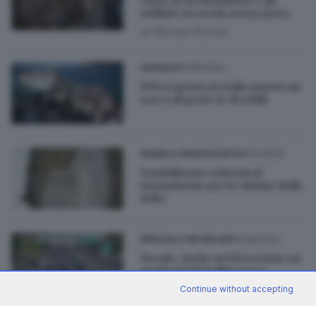
Gaza, la ricostruzione e gli
sfollati: un esodo senza meta
di
Michele Brunelli
15.08.2024
CRONACA
Il Ferragosto in Italia muove un
sacco di gente (e di soldi)
18.10.2023
SEBINO E FRANCIACORTA
Vandalizzato a Rovato il
monumento per le vittime delle
foibe
13.08.2023
BRESCIA E HINTERLAND
Strade, anche nel Bresciano un
weekend da bollino nero
Continue without accepting