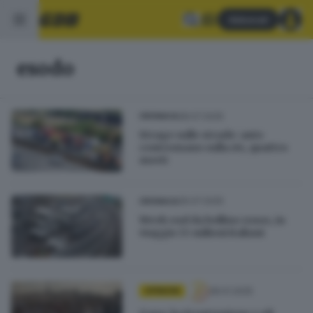
Abbonati
esodo
28.07.2025
CRONACA
Strage sulle strade: auto
contromano sulla A4, quattro
morti
26.07.2025
CRONACA
Week end da bollino rosso, in
viaggio 13 milioni italiani
28.01.2025
OPINIONI