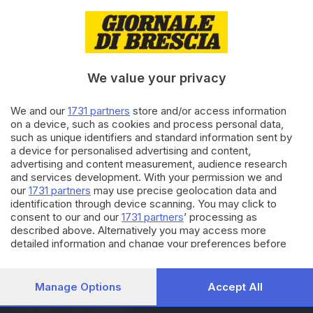
01.08.2022
ITALIA E ESTERO
Italiani pronti per l'esodo delle
vacanze, ma non sarà l'estate
dei record
di
Clara Piantoni
We value your privacy
01.08.2020
BRESCIA E HINTERLAND
We and our
1731 partners
store and/or access information
on a device, such as cookies and process personal data,
Allerta caldo e lunghe code in
such as unique identifiers and standard information sent by
A4: l'esodo di agosto è iniziato
a device for personalised advertising and content,
advertising and content measurement, audience research
and services development. With your permission we and
our
1731 partners
may use precise geolocation data and
Carica altri articoli
identification through device scanning. You may click to
consent to our and our
1731 partners
’ processing as
described above. Alternatively you may access more
detailed information and change your preferences before
consenting or to refuse consenting. Please note that some
processing of your personal data may not require your
consent, but you have a right to object to such processing.
Manage Options
Accept All
Your preferences will apply to this website only. You can
Editoriale Bresciana S.p.A.
change your preferences or withdraw your consent at any