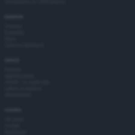
Via Solferino 22, 25121 Brescia
time by returning to this site and clicking the
privacy policy
button at the bottom of the webpage.
RUBRICHE
Cronaca
Economia
Sport
Cultura e Spettacoli
SERVIZI
Podcast
Agenda eventi
ZOOM - Le vostre foto
Lettere al direttore
Abbonamenti
AZIENDA
Chi siamo
Contatti
Redazione