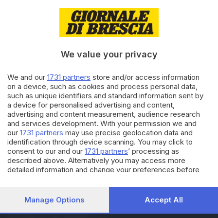
27.07.2020
GARDA
È morto il motociclista investito
a Lonato
We value your privacy
14.01.2020
GARDA
We and our
1731 partners
store and/or access information
on a device, such as cookies and process personal data,
Personal trainer morto:
such as unique identifiers and standard information sent by
l'autopsia non scioglie i dubbi
a device for personalised advertising and content,
advertising and content measurement, audience research
and services development. With your permission we and
our
1731 partners
may use precise geolocation data and
Carica altri articoli
identification through device scanning. You may click to
consent to our and our
1731 partners
’ processing as
described above. Alternatively you may access more
detailed information and change your preferences before
consenting or to refuse consenting. Please note that some
processing of your personal data may not require your
consent, but you have a right to object to such processing.
Manage Options
Accept All
Your preferences will apply to this website only. You can
Editoriale Bresciana S.p.A.
change your preferences or withdraw your consent at any