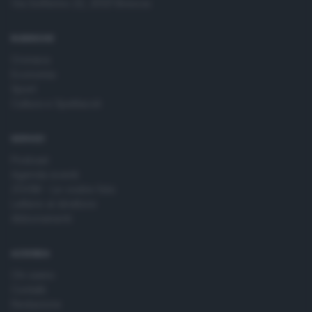
Via Solferino 22, 25121 Brescia
time by returning to this site and clicking the
privacy policy
button at the bottom of the webpage.
RUBRICHE
Cronaca
Economia
Sport
Cultura e Spettacoli
SERVIZI
Podcast
Agenda eventi
ZOOM - Le vostre foto
Lettere al direttore
Abbonamenti
AZIENDA
Chi siamo
Contatti
Redazione