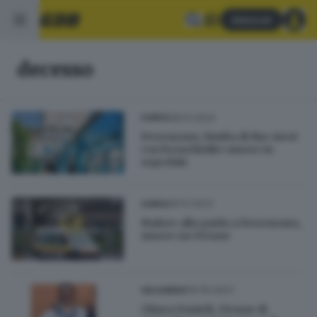
Abbonati
decesso
08.01.2024
GARDA
Desenzano, bimba di due mesi
con bronchiolite muore in
ospedale
29.12.2023
GARDA
Malore alla guida a Desenzano,
muore un 55enne
09.05.2023
VALSABBIA
Chiara Danieli, 21enne di