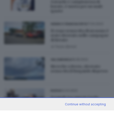
Gavardo e campionessa di
karate, è morta per un male
ignoto
17.04.2023
SEBINO E FRANCIACORTA
Il corpo senza vita di un uomo è
stato ritrovato nelle campagne
di Rovato
di
Paolo Bertoli
18.08.2022
VALCAMONICA
Ricerche a Berzo, ritrovato
senza vita il fungaiolo disperso
02.03.2022
BASSA
Frontale tra auto in Corda
Molle, muore anche il secondo
Continue without accepting
uomo