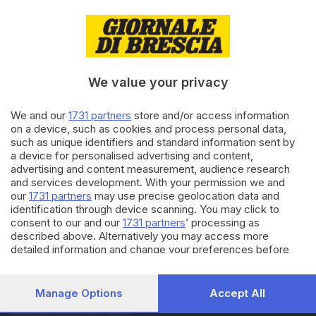
30.08.2023
BRESCIA E HINTERLAND
Vigili del Fuoco, arriva a Brescia
il nuovo comandante Luigi
Giudice
We value your privacy
29.06.2023
BASSA
We and our
1731 partners
store and/or access information
Il comandante Lacaita saluta il
on a device, such as cookies and process personal data,
Sesto Stormo e passa il
such as unique identifiers and standard information sent by
testimone a Vitaliti
a device for personalised advertising and content,
di
Roberto Manieri
advertising and content measurement, audience research
and services development. With your permission we and
our
1731 partners
may use precise geolocation data and
Carica altri articoli
identification through device scanning. You may click to
consent to our and our
1731 partners
’ processing as
described above. Alternatively you may access more
detailed information and change your preferences before
consenting or to refuse consenting. Please note that some
processing of your personal data may not require your
consent, but you have a right to object to such processing.
Manage Options
Accept All
Your preferences will apply to this website only. You can
Editoriale Bresciana S.p.A.