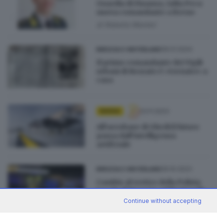
Guardia di Finanza, Lidia Peca
nuova comandante a Breno
di
Roberto Manieri
06.01.2024
BRESCIA E HINTERLAND
Il primo comandante dei Vigili
urbani di Rezzato è «tornato» a
casa
23.11.2023
BASSA
All’aerobase di Ghedi il futuro
passa dall’intelligenza
artificiale
06.10.2023
BRESCIA E HINTERLAND
Cambio al vertice della Polizia
Locale di Brescia: addio Novelli,
da Foligno arriva Marco Baffa
Continue without accepting