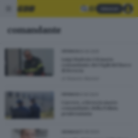
Abbonati
comandante
09.06.2025
CRONACA
Luigi Diaferio è il nuovo
comandante dei Vigili del fuoco
di Brescia
di
Roberto Manieri
14.09.2024
CRONACA
Carcere, a Brescia nuovo
comandante della Polizia
penitenziaria
05.08.2024
CRONACA