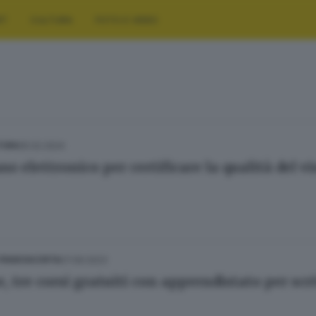
RT
CULTURA
FOTO E VIDEO
05.02.2024
TURA
o elettronico per certificare la qualità del v
07.09.2023
 FRANCIACORTA
 tre corsi gratuiti con apprendistato per scri