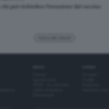
 chi può richiedere l'esenzione dal vaccino
Carica altri articoli
SERVIZI
AZIENDA
Podcast
Chi siamo
Agenda eventi
Contatti
ZOOM - Le vostre foto
Redazione
Spettacoli
Lettere al direttore
Pubblicità e nec
Abbonamenti