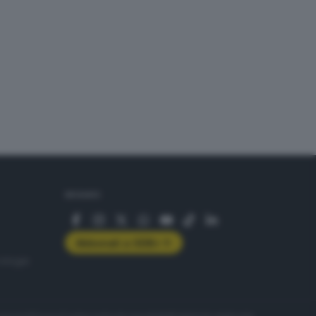
SEGUICI
Abbonati a GDB+
rologie