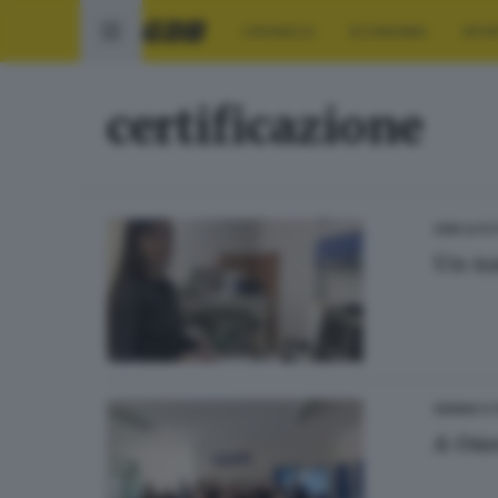
CRONACA
ECONOMIA
SPO
certificazione
GDB & FU
Un nas
SEBINO E
A Ome,