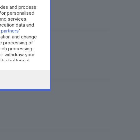
okies and process
 for personalised
and services
cation data and
 partners
’
mation and change
e processing of
 Ffp2
such processing.
or withdraw your
 the bottom of