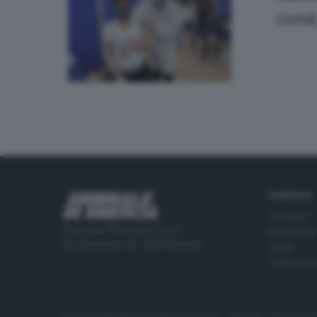
Covid,
RUBRICHE
Cronaca
Editoriale Bresciana S.p.A.
Economia
Via Solferino 22, 25121 Brescia
Sport
Cultura e 