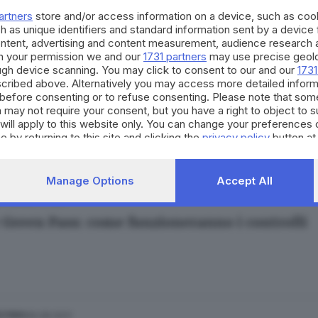
tenibilità è arrivata, apriamo gli occhi
artners
store and/or access information on a device, such as co
 Bonfadini
h as unique identifiers and standard information sent by a device
ontent, advertising and content measurement, audience research 
h your permission we and our
1731 partners
may use precise geolo
ough device scanning. You may click to consent to our and our
1731
cribed above. Alternatively you may access more detailed infor
30.12.2021
ESTERO
before consenting or to refuse consenting. Please note that som
é faremmo bene ad abituarci alla mascherina
 may not require your consent, but you have a right to object to 
will apply to this website only. You can change your preferences 
e by returning to this site and clicking the
privacy policy
button at
Manage Options
Accept All
02.12.2021
ESTERO
 Green Pass: come funzioneranno i controlli
06.08.2021
ESTERO