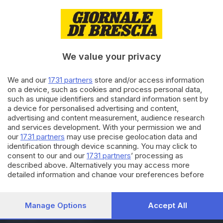
29.07.2023
VALSABBIA
Livemmo non ha ancora risolto
il suo problema principale con il
Pnrr
di
Laura Fasani
We value your privacy
26.07.2023
VALTROMPIA E LUMEZZANE
We and our
1731 partners
store and/or access information
on a device, such as cookies and process personal data,
Le strade in porfido cambiano
such as unique identifiers and standard information sent by
l’aspetto del borgo di Aleno a
a device for personalised advertising and content,
Marcheno
advertising and content measurement, audience research
and services development. With your permission we and
our
1731 partners
may use precise geolocation data and
Carica altri articoli
identification through device scanning. You may click to
consent to our and our
1731 partners
’ processing as
described above. Alternatively you may access more
detailed information and change your preferences before
consenting or to refuse consenting. Please note that some
processing of your personal data may not require your
consent, but you have a right to object to such processing.
Manage Options
Accept All
Your preferences will apply to this website only. You can
Editoriale Bresciana S.p.A.
change your preferences or withdraw your consent at any