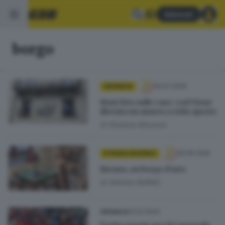
Abbonati
borgo
30.07.2026
CRONACA
Maxi foto sulle case: così Vione
diventa un museo a cielo aperto
di
Giuliana Mossoni
29.06.2026
STRADA FACENDO
Bienno, un borgo d’arte
di
Adriano Baffelli
12.02.2024
CRONACA