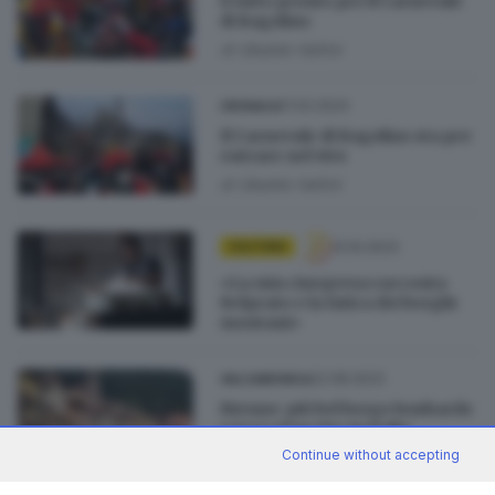
È tutto pronto per il Carnevale
di Bagolino
di
Ubaldo Vallini
11.02.2024
CRONACA
Il Carnevale di Bagolino sta per
entrare nel vivo
di
Ubaldo Vallini
12.10.2023
CULTURA
«La mia cinepresa racconta
Belprato e la fatica dei borghi
montani»
22.08.2023
VALCAMONICA
Bienno: più bel borgo lombardo
e tra i «Top 20» in Italia
Continue without accepting