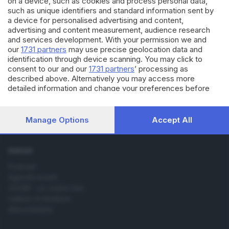
on a device, such as cookies and process personal data,
such as unique identifiers and standard information sent by
a device for personalised advertising and content,
advertising and content measurement, audience research
and services development. With your permission we and
Editoriale Bresciana S.p.A.
our
1731 partners
may use precise geolocation data and
Via Solferino 22, 25121 Brescia
identification through device scanning. You may click to
consent to our and our
1731 partners
’ processing as
described above. Alternatively you may access more
RUBRICHE
detailed information and change your preferences before
Cronaca
consenting or to refuse consenting. Please note that some
Economia
processing of your personal data may not require your
Sport
consent, but you have a right to object to such processing.
Manage Options
Accept All
Cultura e Spettacoli
Your preferences will apply to this website only. You can
change your preferences or withdraw your consent at any
time by returning to this site and clicking the
privacy policy
SERVIZI
button at the bottom of the webpage.
Podcast
Agenda eventi
ZOOM - Le vostre foto
Lettere al direttore
Abbonamenti