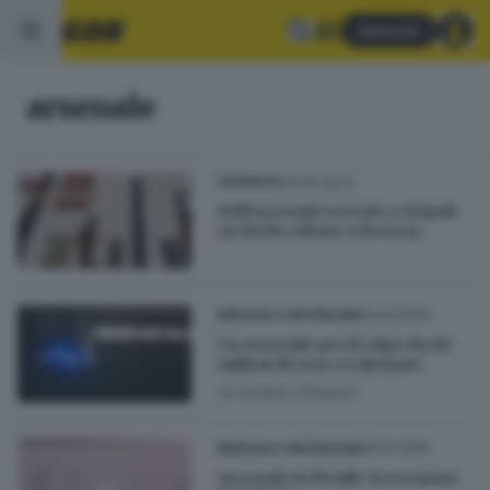
Abbonati
arsenale
04.09.2024
CRONACA
Nell’arsenale scovato a Napoli
un fucile rubato a Brescia
12.03.2022
BRESCIA E HINTERLAND
Un arsenale per il colpo da 80
milioni di euro a Calcinato
di
Andrea Cittadini
05.12.2018
BRESCIA E HINTERLAND
Arsenale in fienile: la versione