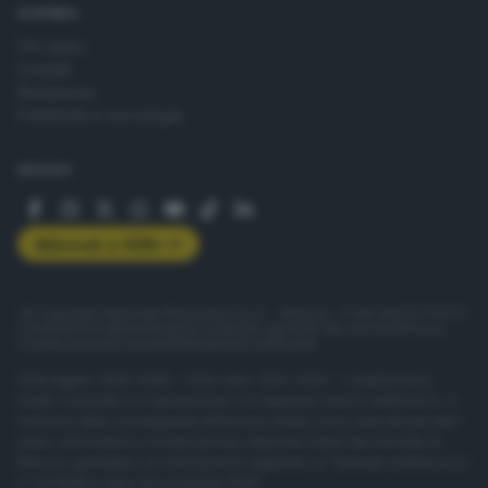
AZIENDA
Chi siamo
Contatti
Redazione
Pubblicità e necrologie
SEGUICI
Abbonati a GDB+
© Copyright Editoriale Bresciana S.p.A. - Brescia - P.IVA 00272770173
Condizioni di abbonamento
Condizioni generali del servizio
Privacy
Cookie policy
Accessibilità
Pubblicità elettorale
ISSN digital: 2499-099X - ISSN carta: 1590-346X - L'adattamento
totale o parziale e la riproduzione con qualsiasi mezzo elettronico, in
funzione della conseguente diffusione online, sono riservati per tutti i
paesi. Informative e moduli privacy. Edizione online del Giornale di
Brescia, quotidiano di informazione registrato al Tribunale di Brescia al
n° 07/1948 in data 30 novembre 1948.