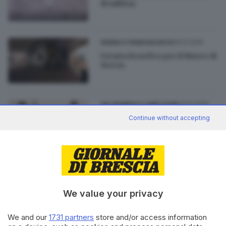
di mibbaz
06.12.2016
SEBINO E FRANCIACORTA
Un’asta benefica per il Museo di
Norcia
22.10.2016
VALTROMPIA E LUMEZZANE
Forza il posto di blocco, in auto
Continue without accepting
ha un arsenale
10.07.2016
GARDA
Arsenale da guerra in casa,
anziano nei guai
We value your privacy
We and our
1731 partners
store and/or access information