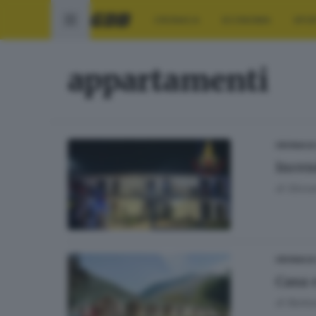
CRONACA
ECONOMIA
SPO
appartamenti
CRONACA
Incen
di
Giova
CRONACA
Casa e
di
Barbar