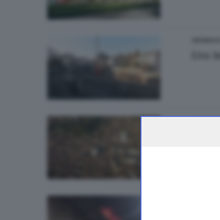
CRONACA
L’ex 
CRONAC
Gli af
di
Paola
CRONACA
Incen