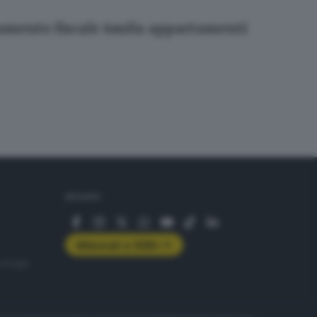
rtamento fiscale 6mila appartamenti
SEGUICI
Abbonati a GDB+
rologie