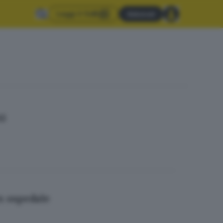
Leggi il GdB
Abbonati
ti
ex ospedale