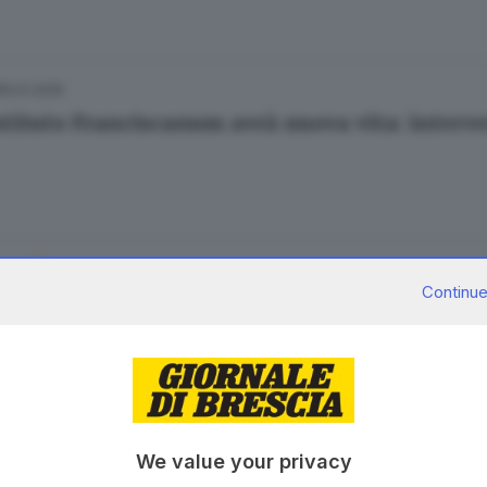
16.01.2025
Istituto Franciscanum avrà nuova vita: interv
29.08.2024
A
Continue
fitti a Brescia crescono più che a Milano
 Gregorio
22.02.2024
We value your privacy
dio in una palazzina a Isorella: nessun ferito