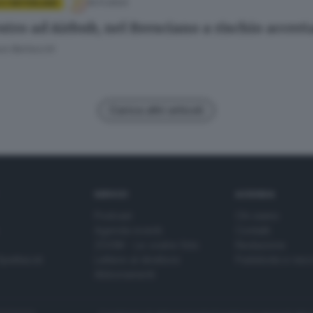
10.11.2023
 E HINTERLAND
stro ad Airbnb, nel Bresciano a rischio acce
ra Bertocchi
Carica altri articoli
SERVIZI
AZIENDA
Podcast
Chi siamo
Agenda eventi
Contatti
ZOOM - Le vostre foto
Redazione
Spettacoli
Lettere al direttore
Pubblicità e nec
Abbonamenti