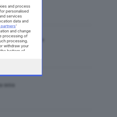
okies and process
 for personalised
and services
cation data and
 partners
’
mation and change
e processing of
sa a San Gervasio
such processing.
or withdraw your
 the bottom of
a sera