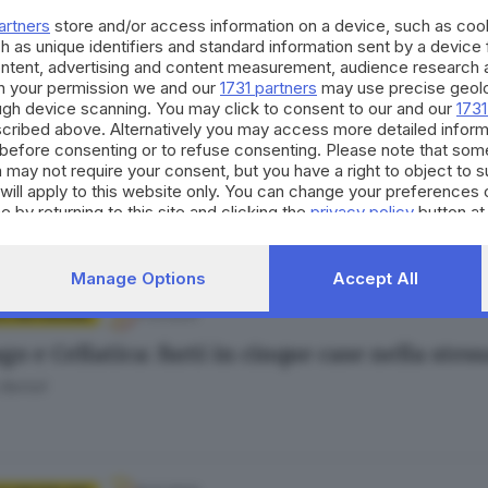
artners
store and/or access information on a device, such as co
h as unique identifiers and standard information sent by a device
ontent, advertising and content measurement, audience research 
h your permission we and our
1731 partners
may use precise geolo
ough device scanning. You may click to consent to our and our
1731
cribed above. Alternatively you may access more detailed infor
.12.2023
before consenting or to refuse consenting. Please note that som
dio nella palazzina, quattro famiglie fuori ca
 may not require your consent, but you have a right to object to 
will apply to this website only. You can change your preferences 
e by returning to this site and clicking the
privacy policy
button at
Manage Options
Accept All
11.12.2023
 E HINTERLAND
o e Cellatica: furti in cinque case nella stess
Bertoli