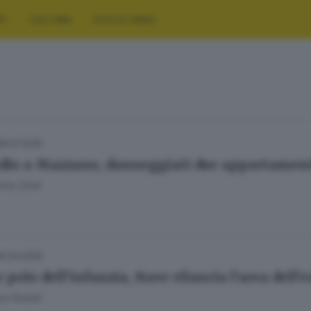
RT
CULTURA
FOTO E VIDEO
19.07.2025
dio a Mazzano, danneggiati due appartamen
nna Zenti
12.04.2025
 polo dell’infanzia, Nave rilancia l'area dell’
a Fenotti