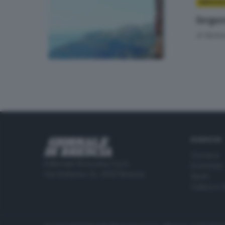
BRESCIA
Seque
di
Barba
RUBRICHE
Cronaca
Editoriale Bresciana S.p.A.
Economia
Via Solferino 22, 25121 Brescia
Sport
Cultura e 