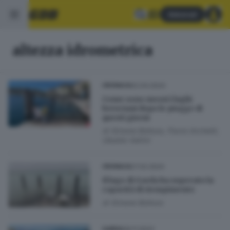
Abbonati
altezza idrometrica
02.04.2024
CRONACA
Come sono messi i laghi
bresciani dopo le piogge di
questi giorni
di
Simone Bottura, Flavio Archetti,
Ubaldo Vallini
27.02.2024
CRONACA
Il lago di Garda ha superato la
capacità di riempimento
di
Simone Bottura
06.11.2023
GARDA