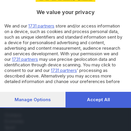
2021
We value your privacy
di
Laura Fasani
We and our
1731 partners
store and/or access information
24.04.2023
GARDA
on a device, such as cookies and process personal data,
Siccità, il Cnr: «Cruciali le
such as unique identifiers and standard information sent by
piogge di maggio e giugno»
a device for personalised advertising and content,
di
Laura Fasani
advertising and content measurement, audience research
and services development. With your permission we and
our
1731 partners
may use precise geolocation data and
identification through device scanning. You may click to
consent to our and our
1731 partners
’ processing as
described above. Alternatively you may access more
detailed information and change your preferences before
Editoriale Bresciana S.p.A.
consenting or to refuse consenting. Please note that some
Via Solferino 22, 25121 Brescia
processing of your personal data may not require your
consent, but you have a right to object to such processing.
Manage Options
Accept All
Your preferences will apply to this website only. You can
RUBRICHE
change your preferences or withdraw your consent at any
time by returning to this site and clicking the
privacy policy
Cronaca
button at the bottom of the webpage.
Economia
Sport