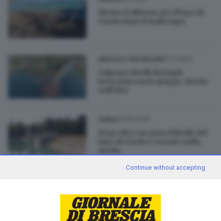
Rientra l’allarme per il lago di
Garda dopo il maltempo
01.11.2023
BRESCIA E HINTERLAND
Salgono i livelli dei laghi
bresciani con le piogge: detriti
nell'Idro
12.06.2023
GARDA
Dopo oltre un anno il livello del
lago di Garda è tornato nella
media
di
Laura Fasani
Continue without accepting
02.05.2023
SEBINO E FRANCIACORTA
Il livello del lago d'Iseo è
tornato sopra la media del
periodo: non succedeva dal