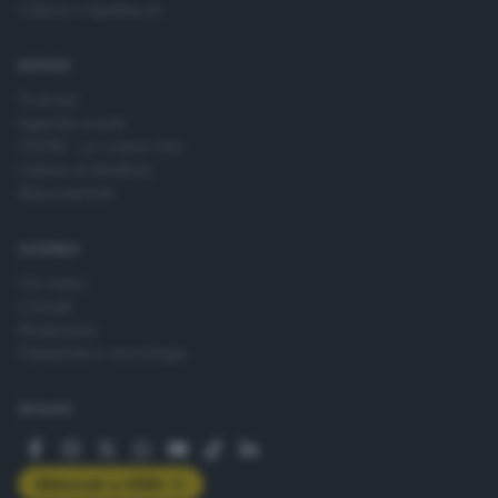
Cultura e Spettacoli
SERVIZI
Podcast
Agenda eventi
ZOOM - Le vostre foto
Lettere al direttore
Abbonamenti
AZIENDA
Chi siamo
Contatti
Redazione
Pubblicità e necrologie
SEGUICI
Abbonati a GDB+