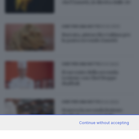
chef Zanotti, in diretta dalle 20
24.02.2022
CHEF PER UNA NOTTE
Burrata, pistacchi e tahina per
la pasta secondo Zanotti
31.01.2022
CHEF PER UNA NOTTE
Il racconto della seconda
Lezione con Chef Beppe
Maffioli
31.01.2022
CHEF PER UNA NOTTE
Stasera la seconda lezione:
Maffioli e i segreti della
selvaggina
Continue without accepting