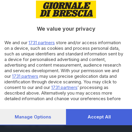
03.06.2021
CHEF PER UNA NOTTE
Attori e poeti diventano guide
per un viaggio nel buon bere
We value your privacy
16.04.2021
CHEF PER UNA NOTTE
We and our
1731 partners
store and/or access information
Stocchetti: «Ora si vuole bere
on a device, such as cookies and process personal data,
bene anche a casa»
such as unique identifiers and standard information sent by
a device for personalised advertising and content,
advertising and content measurement, audience research
and services development. With your permission we and
Carica altri articoli
our
1731 partners
may use precise geolocation data and
identification through device scanning. You may click to
consent to our and our
1731 partners
’ processing as
described above. Alternatively you may access more
detailed information and change your preferences before
consenting or to refuse consenting. Please note that some
processing of your personal data may not require your
consent, but you have a right to object to such processing.
Manage Options
Accept All
Editoriale Bresciana S.p.A.
Your preferences will apply to this website only. You can
Via Solferino 22, 25121 Brescia
change your preferences or withdraw your consent at any