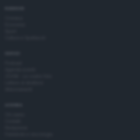
time by returning to this site and clicking the
privacy policy
button at the bottom of the webpage.
RUBRICHE
Cronaca
Economia
Sport
Cultura e Spettacoli
SERVIZI
Podcast
Agenda eventi
ZOOM - Le vostre foto
Lettere al direttore
Abbonamenti
AZIENDA
Chi siamo
Contatti
Redazione
Pubblicità e necrologie