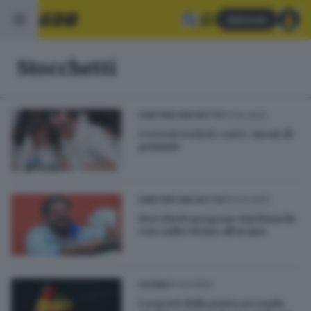
Abbonati
Stocchetti
17.03.2022
CHEF PER UNA NOTTE
Cerveni svela le carte: menù di
primizie
03.03.2022
CHEF PER UNA NOTTE
Stocchetti propone vini bianchi
con radici vicino all’acqua
01.03.2022
CUCINA
I segreti della pasta secondo