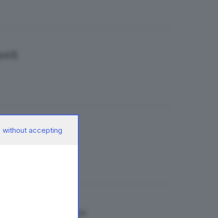
paceX
 without accepting
sfera
on Musk di SpaceX»