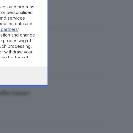
okies and process
 for personalised
and services
cation data and
 partners
’
mation and change
e processing of
di Brescia
such processing.
or withdraw your
 the bottom of
ulla Luna»