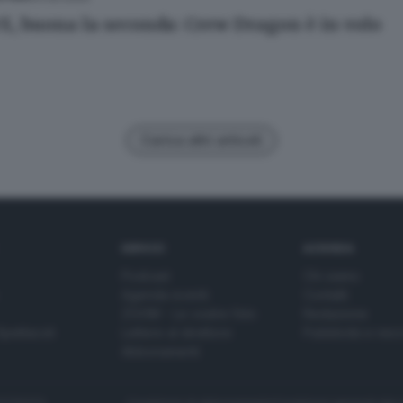
X, buona la seconda: Crew Dragon è in volo
Carica altri articoli
SERVIZI
AZIENDA
Podcast
Chi siamo
Agenda eventi
Contatti
ZOOM - Le vostre foto
Redazione
Spettacoli
Lettere al direttore
Pubblicità e nec
Abbonamenti