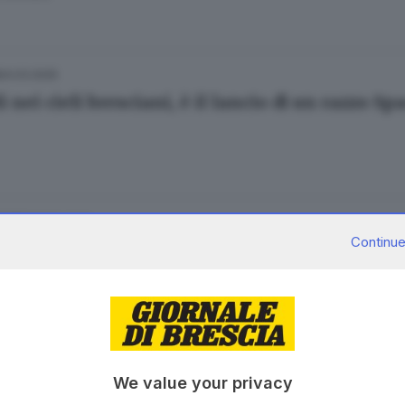
24.03.2025
i nei cieli bresciani, è il lancio di un razzo S
07.02.2025
ESTERO
Continue
 i satelliti Starlink mettono a rischio l’atmo
09.01.2025
We value your privacy
i: «Valuterò se ricandidarmi, mai parlato c