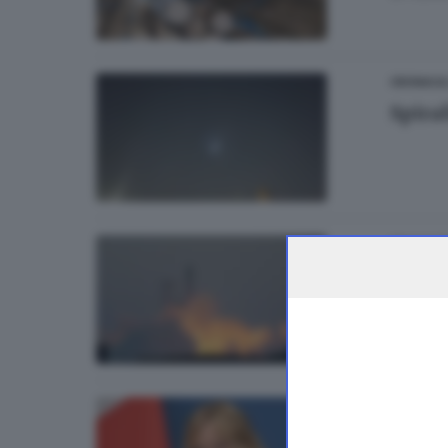
CRONACA
Spiral
ITALIA E 
Musk,
POLITICA
Melon