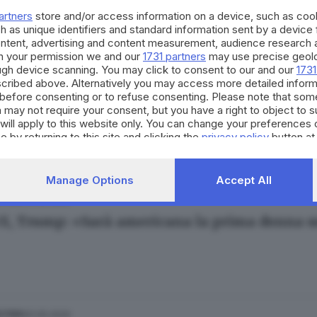
artners
store and/or access information on a device, such as co
h as unique identifiers and standard information sent by a device
ontent, advertising and content measurement, audience research 
h your permission we and our
1731 partners
may use precise geolo
ough device scanning. You may click to consent to our and our
1731
cribed above. Alternatively you may access more detailed infor
20.12.2023
E HINTERLAND
before consenting or to refuse consenting. Please note that som
lliti Starlink di Elon Musk tornano nel cielo 
 may not require your consent, but you have a right to object to 
will apply to this website only. You can change your preferences 
e by returning to this site and clicking the
privacy policy
button at
Manage Options
Accept All
31.05.2020
ESTERO
X, Trump: «Sarà americana la prima donna s
31.05.2020
ESTERO