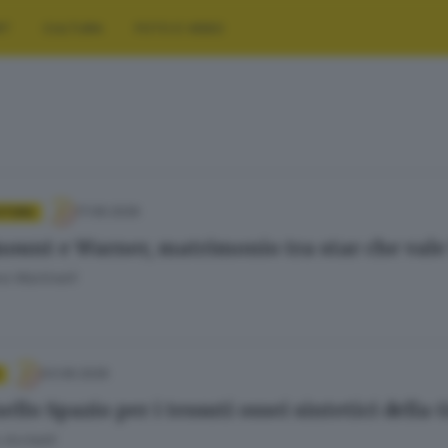
RT
CULTURA
FOTO E VIDEO
17.06.2026
UTURA
ount e Warner, matrimonio tra star che vale 5
o Martinelli
03.06.2026
nello Spazio per i tessuti ossei sintetici dell
 Archetti