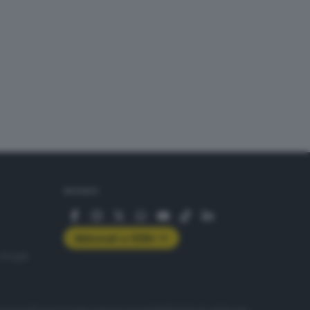
SEGUICI
Abbonati a GDB+
rologie