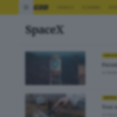
CRONACA
ECONOMIA
SPO
SpaceX
GDB & F
Param
di
Stefan
IMPRESE
Test 
di
Flavio