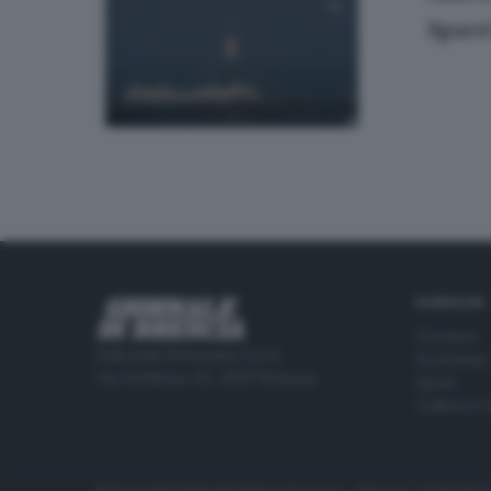
Space
RUBRICHE
Cronaca
Editoriale Bresciana S.p.A.
Economia
Via Solferino 22, 25121 Brescia
Sport
Cultura e 