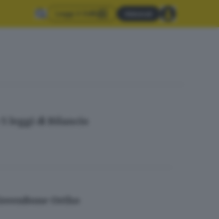
Leggi il GdB
Abbonati
 leggi di Bilancio
a GreenBone Ortho