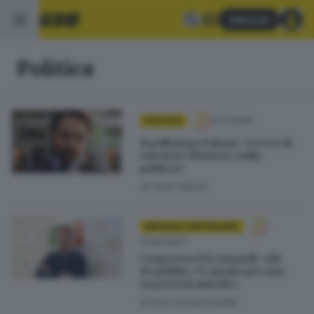
Abbonati
Politica
20.11.2024
POLITICA
Il politologo Palano: «Cerco di
orientare il lettore nella
politica»
di
Carlo Muzzi
BRESCIA E HINTERLAND
13.08.2023
Congresso Pd, Zanardi: «Mi
ricandido, c’è spazio per una
segreteria plurale»
di
Nuri Fatolahzadeh