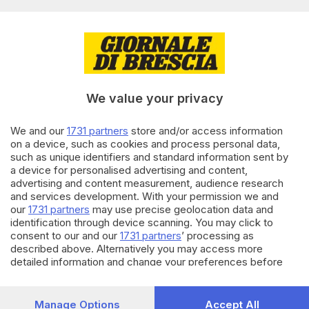
arriva al Quirinale da Sergio
Mattarella
20.10.2022
ITALIA E ESTERO
Fontana non rilascia
dichiarazioni all'uscita del
We value your privacy
Quirinale
We and our
1731 partners
store and/or access information
on a device, such as cookies and process personal data,
20.10.2022
ITALIA E ESTERO
such as unique identifiers and standard information sent by
Terminato il colloquio tra
a device for personalised advertising and content,
Sergio Mattarella e Ignazio La
advertising and content measurement, audience research
Russa
and services development. With your permission we and
our
1731 partners
may use precise geolocation data and
identification through device scanning. You may click to
Carica altri articoli
consent to our and our
1731 partners
’ processing as
described above. Alternatively you may access more
detailed information and change your preferences before
consenting or to refuse consenting. Please note that some
processing of your personal data may not require your
consent, but you have a right to object to such processing.
Manage Options
Accept All