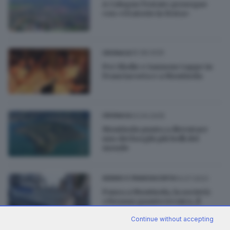
A Cologne l’estate prosegue
con «Oratorio in festa»
25.08.2025
CRONACA
Per Elodie e Iannone tappe in
Franciacorta e a Montisola
23.04.2025
CRONACA
Montisola punta a diventare
uno dei borghi più belli del
mondo
14.07.2023
SEBINO E FRANCIACORTA
Paura a Montisola, la società:
«Nessun guasto tecnico, il
traghetto torna in servizio»
Continue without accepting