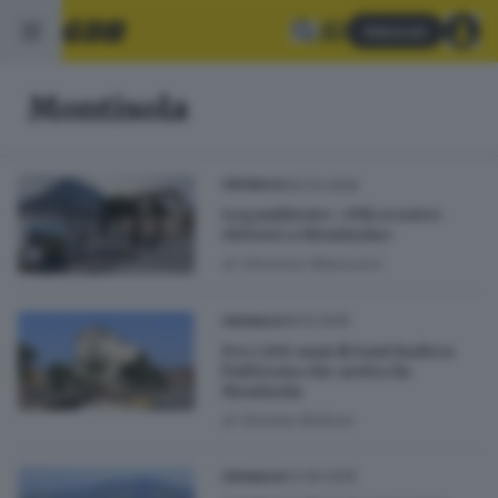
Abbonati
Montisola
30.03.2026
CRONACA
Legambiente: «Più scooter
elettrici a Montisola»
di
Veronica Massussi
18.10.2025
CRONACA
Per i 200 anni di Sant’Andrea
l’infiorata che arriva da
Montisola
di
Simone Bottura
02.09.2025
CRONACA