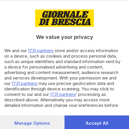
SEBINO E FRANCIACORTA
11.07.2023
Paura a Montisola: «Mia figlia
era in barca con i bimbi, ho
temuto il peggio»
We value your privacy
di
Stefano Zanotti
We and our
1731 partners
store and/or access information
24.06.2022
SEBINO E FRANCIACORTA
on a device, such as cookies and process personal data,
such as unique identifiers and standard information sent by
Maltempo anche sul Sebino:
danni da Montisola a Darfo
a device for personalised advertising and content,
advertising and content measurement, audience research
di
Roberto Manieri
and services development. With your permission we and
our
1731 partners
may use precise geolocation data and
Carica altri articoli
identification through device scanning. You may click to
consent to our and our
1731 partners
’ processing as
described above. Alternatively you may access more
detailed information and change your preferences before
consenting or to refuse consenting. Please note that some
processing of your personal data may not require your
consent, but you have a right to object to such processing.
Manage Options
Accept All
Your preferences will apply to this website only. You can