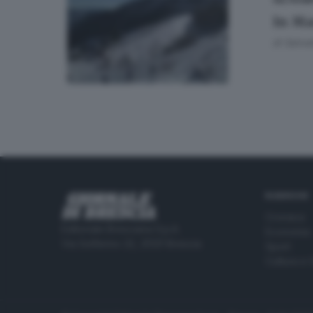
VALTROMP
In Ma
di
Salvat
RUBRICHE
Cronaca
Editoriale Bresciana S.p.A.
Economia
Via Solferino 22, 25121 Brescia
Sport
Cultura e 