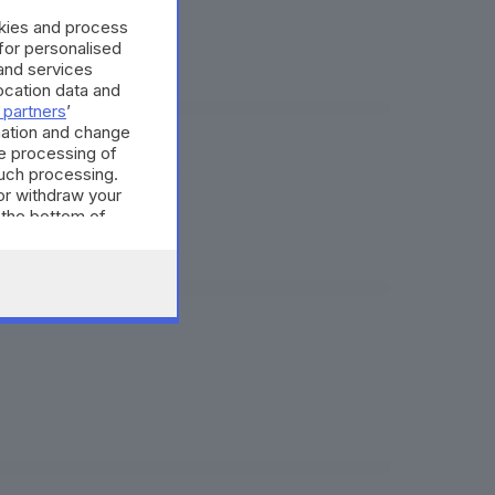
okies and process
 for personalised
and services
cation data and
 partners
’
mation and change
e processing of
a ha funzionato»
such processing.
or withdraw your
 the bottom of