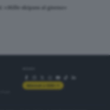
i: «Mille skipass al giorno»
SEGUICI
Abbonati a GDB+
rologie