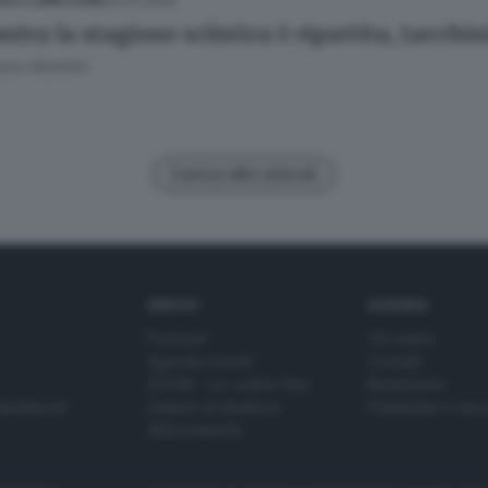
03.01.2024
IA E LUMEZZANE
niva la stagione sciistica è ripartita, Lucchin
ore Montillo
Carica altri articoli
SERVIZI
AZIENDA
Podcast
Chi siamo
Agenda eventi
Contatti
ZOOM - Le vostre foto
Redazione
Spettacoli
Lettere al direttore
Pubblicità e nec
Abbonamenti