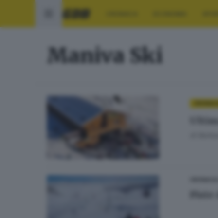
CRONACA
ECONOMIA
SPO
Maniva Ski
CRONAC
Ultim
di
Barbar
CRONACA
Piste