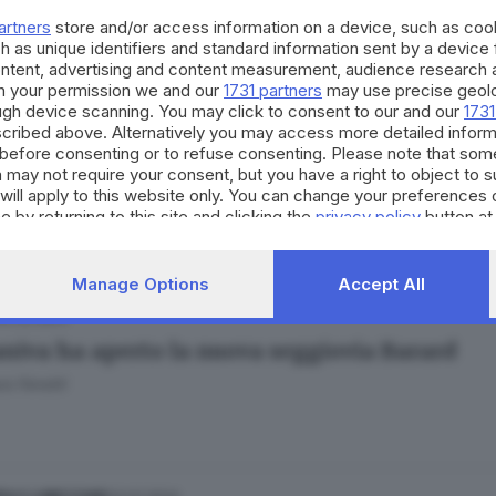
a imbiancato, si scia dal 6 dicembre
artners
store and/or access information on a device, such as co
a Fenotti
h as unique identifiers and standard information sent by a device
ontent, advertising and content measurement, audience research 
h your permission we and our
1731 partners
may use precise geolo
ough device scanning. You may click to consent to our and our
1731
cribed above. Alternatively you may access more detailed infor
26.03.2024
before consenting or to refuse consenting. Please note that som
mila sulle piste da sci del Maniva: «Il sistem
 may not require your consent, but you have a right to object to 
will apply to this website only. You can change your preferences 
a Fenotti
e by returning to this site and clicking the
privacy policy
button at
Manage Options
Accept All
14.02.2024
niva ha aperto la nuova seggiovia Barard
a Fenotti