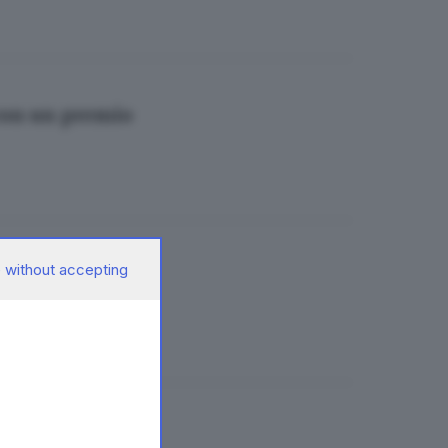
 con un premio
 without accepting
 scuola