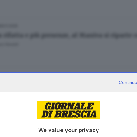
09.11.2025
a rifatta e più presenze, al Maniva si riparte
a Fenotti
08.12.2024
Continue
niva dita incrociate, per ora si scia al campo
ia Tagliabue
27.11.2024
A
We value your privacy