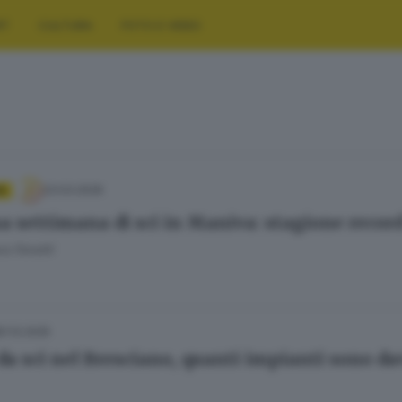
RT
CULTURA
FOTO E VIDEO
23.03.2026
A
a settimana di sci in Maniva: stagione recor
a Fenotti
21.12.2025
 da sci nel Bresciano, quanti impianti sono da