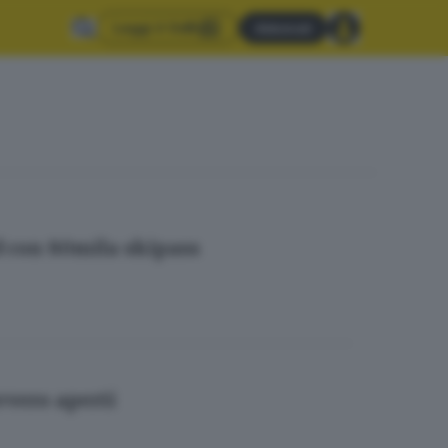
Leggi il GdB
Abbonati
d con 80mila skipass
vvero aperti