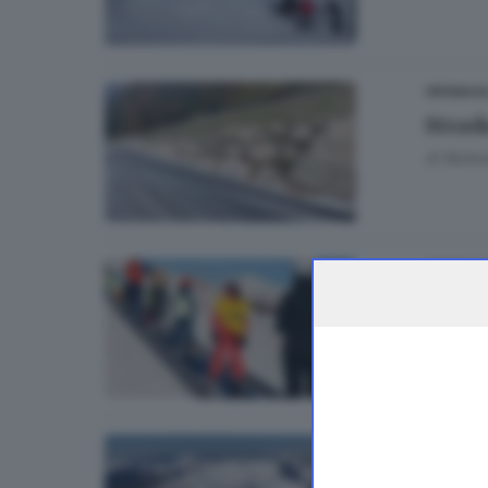
CRONACA
Strad
di
Barbar
CRONACA
In Ma
di
Aless
CRONAC