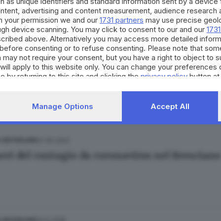
 l'Arpa ai gestori: «Disinfettate l’acqua dei d
h as unique identifiers and standard information sent by a device
ontent, advertising and content measurement, audience research 
h your permission we and our
1731 partners
may use precise geolo
ough device scanning. You may click to consent to our and our
1731
cribed above. Alternatively you may access more detailed infor
before consenting or to refuse consenting. Please note that som
 may not require your consent, but you have a right to object to 
18.09.2020
NICA
will apply to this website only. You can change your preferences 
, studentessa positiva: tutta la classe a casa
e by returning to this site and clicking the
privacy policy
button at
Manage Options
Accept All
07.05.2020
E HINTERLAND
eri del contagio da coronavirus nel Bresciano
31.12.2018
E HINTERLAND