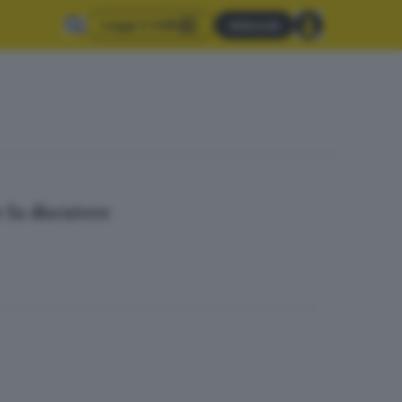
Leggi il GdB
Abbonati
 fa discutere