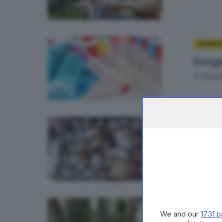
CRONAC
Dengu
di
Barba
VALCAMO
Fungh
BRESCIA
We and our
1731 p