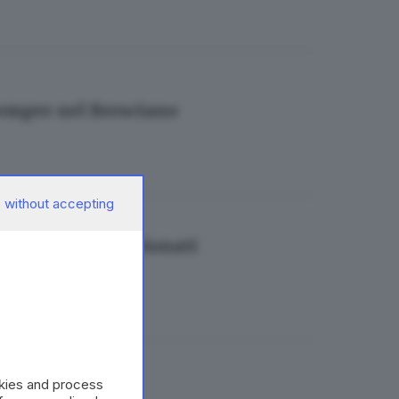
sempre nel Bresciano
 without accepting
ercatori e appassionati
okies and process