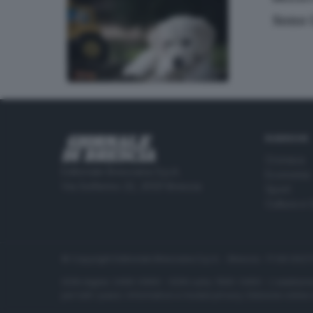
Sono L
RUBRICHE
Cronaca
Editoriale Bresciana S.p.A.
Economia
Via Solferino 22, 25121 Brescia
Sport
Cultura e 
© Copyright Editoriale Bresciana S.p.A. - Brescia - P.IVA 00
ISSN digital: 2499-099X - ISSN carta: 1590-346X - L'adattamen
per tutti i paesi. Informative e moduli privacy. Edizione onlin