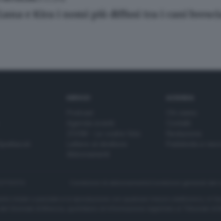
una e Kira i nomi più diffusi tra i cani bresc
SERVIZI
AZIENDA
Podcast
Chi siamo
Agenda eventi
Contatti
ZOOM - Le vostre foto
Redazione
Spettacoli
Lettere al direttore
Pubblicità e nec
Abbonamenti
272770173
Condizioni di abbonamento
Condizioni generali del 
to totale o parziale e la riproduzione con qualsiasi mezzo elettronico, in fu
e del Giornale di Brescia, quotidiano di informazione registrato al Tribunale 