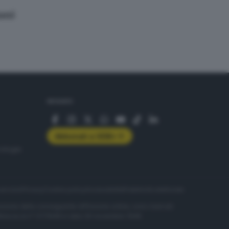
iani
SEGUICI
Abbonati a GDB+
rologie
servizio
Privacy
Cookie policy
Accessibilità
Pubblicità elettorale
nzione della conseguente diffusione online, sono riservati
di Brescia al n° 07/1948 in data 30 novembre 1948.