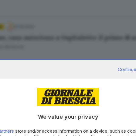
12.09.2024
A
e, caso autoctono a Ospitaletto: il primo di 
ra Bertocchi
Continue
15.08.2023
NICA
i, in Valcamonica è un'estate da record per c
We value your privacy
28.11.2020
 E HINTERLAND
artners
store and/or access information on a device, such as co