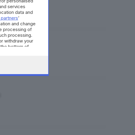
epuratori»
 for personalised
and services
cation data and
 partners
’
mation and change
e processing of
such processing.
or withdraw your
 the bottom of