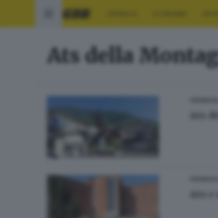
CRONACA
ECONOMIA
SPO
Ats della Monta
CRONACA
Ats d
CRONACA
Ats e