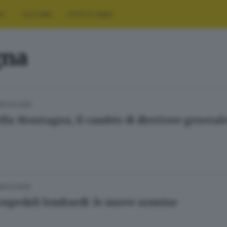
RT
CULTURA
FOTO E VIDEO
gna
03.01.2025
ella Montagna, il cambio di direttore generale
30.12.2024
 ospedali lombardi: le nuove nomine