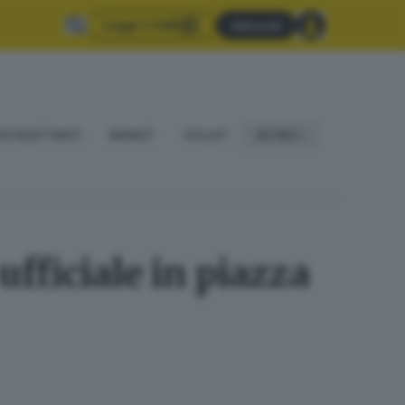
Leggi il GdB
Abbonati
IO DILETTANTI
BASKET
VOLLEY
ALTRO
ufficiale in piazza