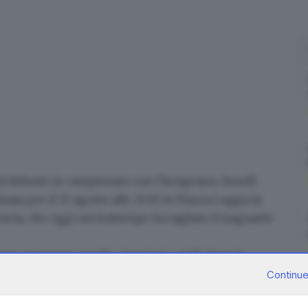
à il debutto in campionato con l’Arzignano, lunedì
issata per il
25 agosto alle 20.30 in Piazza Loggia
la
escia
, che oggi nel frattempo ha tagliato il traguardo
 per conoscere meglio giocatori e staff, dopo le
Serie C
contro la Dolomiti Bellunesi
.
Continue
RIPRODUZIONE RISERVATA © GIORNALE DI BRESCIA