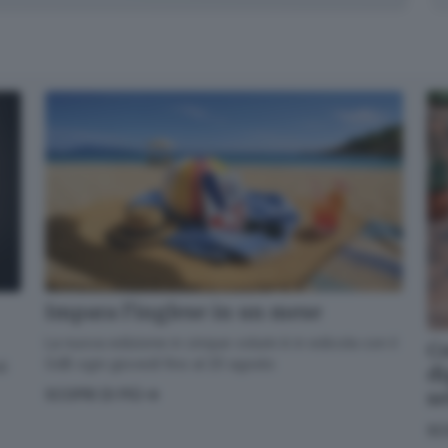
✕
Calcio, basket, pallavolo, rugby, pallanuoto e tanto altro... Storie di
sport, di sfide, di tifo. Biancoblù e non solo.
Impara l’inglese in un mese
Email*
La nuova edizione in cinque volumi è in edicola con il
Co
GdB ogni giovedì fino al 20 agosto
di
di
s
SCOPRI DI PIÙ
Quando invii il modulo, controlla la tua inbox per confermare
SC
l'iscrizione