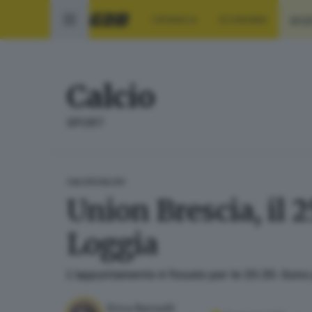
CRONACA
ECONOMIA
SPO
Calcio
SPORT
CALCIO
CALCIO
Union Brescia, il 
Loggia
L’appuntamento è fissato per le 20.30. Sono p
Erica Bariselli