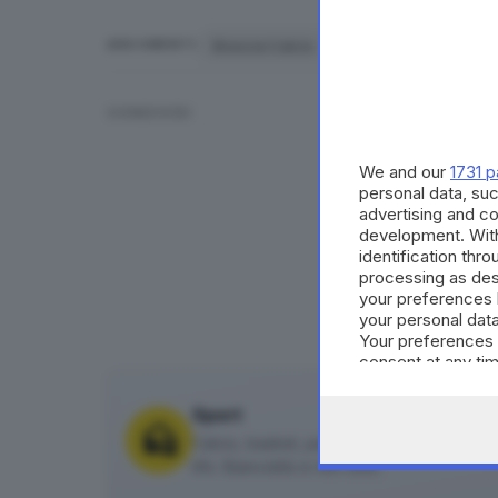
Brescia Calcio
piazza Loggia
p
ARGOMENTI
CONDIVIDI
We and our
1731 p
personal data, suc
advertising and c
development. Wit
identification thr
processing as des
your preferences 
your personal data
Your preferences 
consent at any tim
the webpage.
Sport
Calcio, basket, pallavolo, rugby, pallanuoto 
tifo. Biancoblù e non solo.