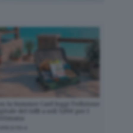
n la Summer Card leggi l’edizione
gitale del GdB a soli 5,99€ per 1
ettimana
OPRI DI PIÙ