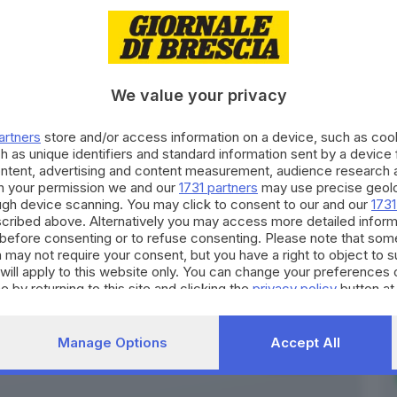
resentazione
Brescia
We value your privacy
artners
store and/or access information on a device, such as co
h as unique identifiers and standard information sent by a device
ontent, advertising and content measurement, audience research 
h your permission we and our
1731 partners
may use precise geolo
ough device scanning. You may click to consent to our and our
1731
cribed above. Alternatively you may access more detailed infor
before consenting or to refuse consenting. Please note that som
 may not require your consent, but you have a right to object to 
will apply to this website only. You can change your preferences 
e by returning to this site and clicking the
privacy policy
button at
Manage Options
Accept All
Iscriviti
e tanto altro... Storie di sport, di sfide, di