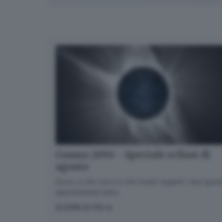
Cosmo 2050 - Speciale eclissi di
agosto
Dove, a che ora e in che modo seguire i due gran
appuntamenti estivi.
SCOPRI DI PIÙ