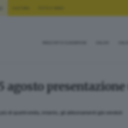
RT
CULTURA
FOTO E VIDEO
RISULTATI E CLASSIFICHE
CALCIO
CALC
25 agosto presentazione 
iù di quattromila, intanto, gli abbonamenti già venduti