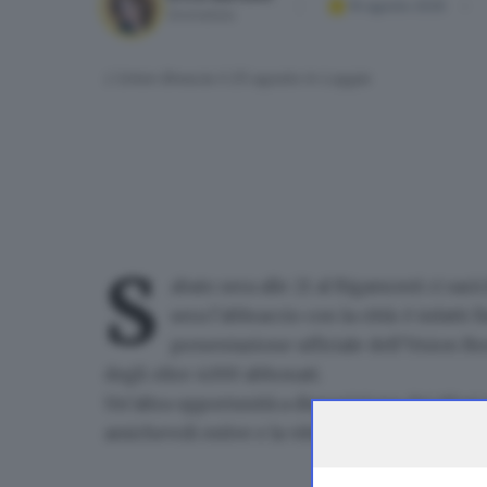
19 agosto 2025
Giornalista
L'Union Brescia il 25 agosto in Loggia
S
abato sera alle 21 al Rigamonti ci sar
sera l’abbraccio con la città: è infatti f
presentazione ufficiale
dell’
Union Br
degli oltre 4.000 abbonati.
Un’altra opportunità a disposizione dei tifosi
amichevoli estive e la vittoria in Coppa Italia 