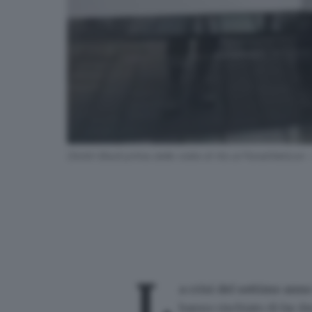
Dimitri Bisoli prima delle visite di rito al Panathletico
L
a crisi del settimo anno
hanno rischiato di far d