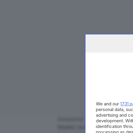
We and our
1731 p
personal data, suc
advertising and c
Sensazione
development. Wit
identification thr
Dimitri, la maglia delle rondi
processing as des