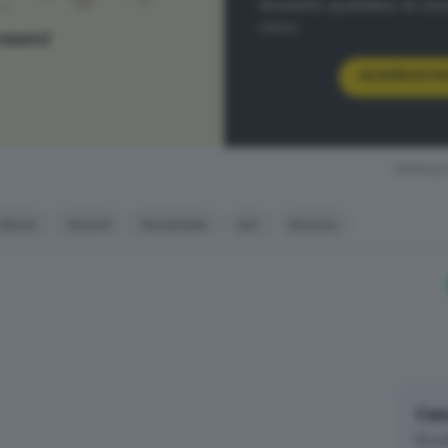
strumento quotidiano di co
civico.
SCOPRI DI PI
RIPRODU
 Bisoli
Serie B
Rondinelle
ks1
Brescia
Can
Brea