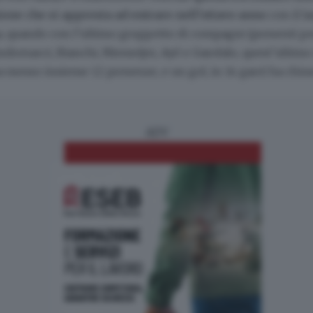
one che si appresta ad entrare nell’ottavo anno
con il la
a, quando con l’ultimo gruppetto di compagni (presenti per 
ndrenacci, Bianchi, Niemeijer, Ayé e Garofalo, quest’ultimo 
a messo insieme 12 presenze, e un gol, in 14 gare) ha chius
ADV