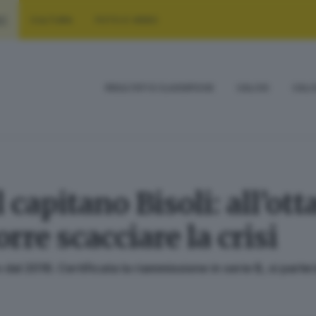
RT
CULTURA
FOTO E VIDEO
RISULTATI E CLASSIFICHE
CALCIO
CALC
il capitano Bisoli: all’o
rre scacciare la crisi
dal 2016. Certificata la riammissione in serie B, si parle