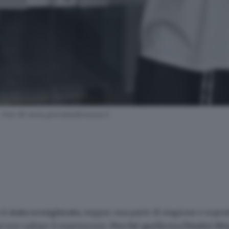
n - Foto © www.giornaledibrescia.it
 è stata scongiurata
, seppur una parte di stagione e sopra
avvero saltare il matrimonio.
Perchè
quella tra Dimitri Bis