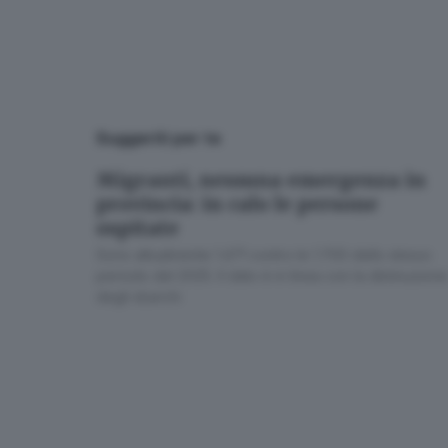
Suggeriti per te
Migranti, nessuna emergenza in
provincia: in calo le persone
ospitate
Sono attualmente 1.471 contro le 1.700 dello stesso
periodo del 2025. Il dato è in linea con la diminuzione
degli sbarchi