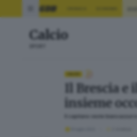
CRONACA
ECONOMIA
SPO
Calcio
SPORT
CALCIO
Il Brescia e 
insieme occo
Il capitano veste biancazzurro 
15 luglio 2023
2
' di lettura