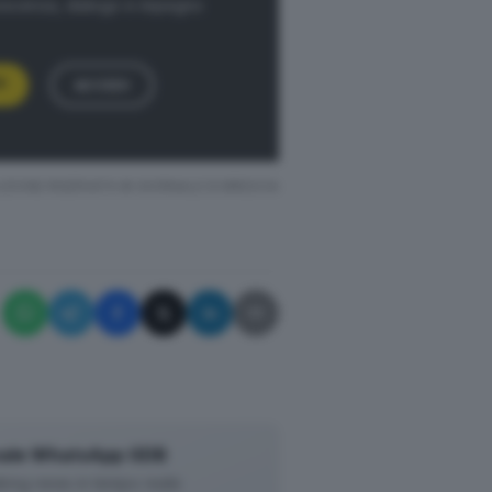
noscenza, dialogo e impegno
Ù
ACCEDI
ZIONE RISERVATA © GIORNALE DI BRESCIA
ale WhatsApp GDB
king news in tempo reale