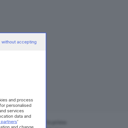
 without accepting
okies and process
 for personalised
and services
cation data and
 partners
’
 maglia che indossò la prima
mation and change