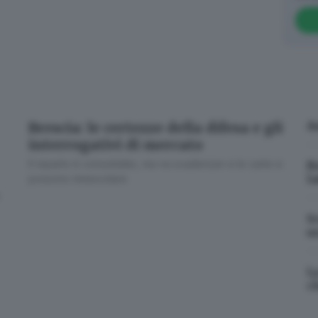
A
Brescia: le certezze della difesa e gli
interrogativi di mercato
Il reparto è consolidato, ma «a scadenza» e le carte si
B
la
possono rimescolare
Sc
u
L
c