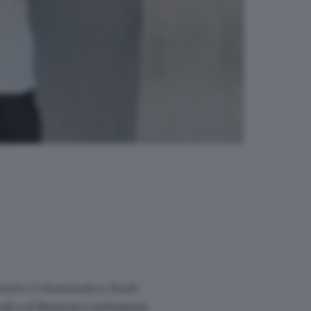
ttutto il drammatico finale
oli e il Brescia è un’unione