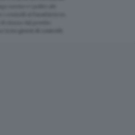
rgo sorriso e i pollici alti
i controlli al Panathleticon,
di ritorno dal prestito
o la
tre giorni di controlli