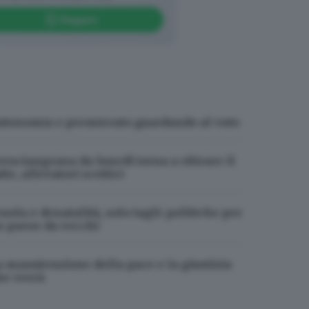
Seguici
utonomia e premierato guardando al voto
resciangrana da lunedì torna a ritirare il
tte, allevatori scettici
uola e denatalità, solo tagli: politiche per
n paese da vecchi
a manutenzione della pace e la giustizia
he verrà