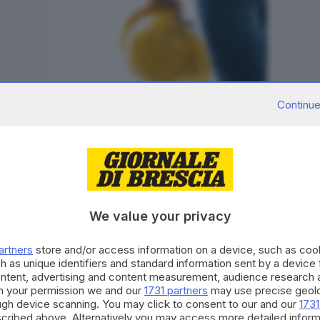
Continue
We value your privacy
artners
store and/or access information on a device, such as co
h as unique identifiers and standard information sent by a device
ontent, advertising and content measurement, audience research 
h your permission we and our
1731 partners
may use precise geolo
ough device scanning. You may click to consent to our and our
1731
nelle, la sente addosso «come una seconda pelle»
.
Quella
cribed above. Alternatively you may access more detailed infor