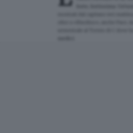
forte
, fortissima
.
Un’uni
mostrati dal capitano ieri mattin
oltre a «Bisolino», anche Pace, A
semestrale al Trento di C dove h
medici
.