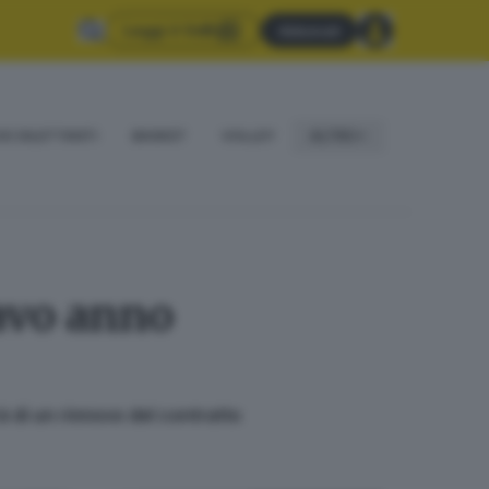
Leggi il GdB
Abbonati
IO DILETTANTI
BASKET
VOLLEY
ALTRO
ttavo anno
rà di un rinnovo del contratto