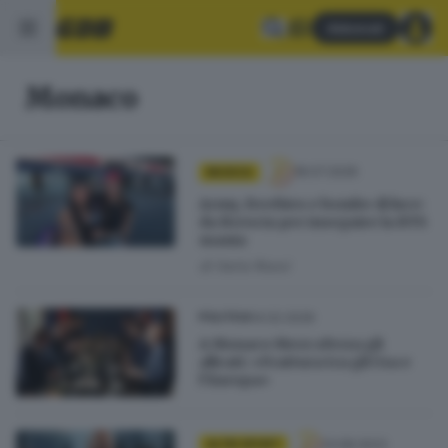
Abbonati
Monaco
18.07.2026
MUSICA
Army, freebies e bombe di luce:
da Brescia per inseguire la BTS
mania
di
Ilaria Rossi
14.02.2026
POLITICA
A Monaco Merz sferza gli
alleati: «Frattura tra gli Usa e
l’Europa»
13.08.2023
ALTRI SPORT