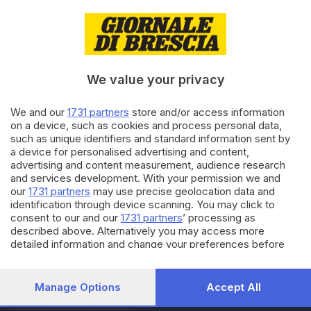
18.08.2022
ALTRI SPORT
Jacobs: il re con 4 corone. Il
segreto? Nella testa
di
Fabio Tonesi
We value your privacy
16.08.2022
ALTRI SPORT
We and our
1731 partners
store and/or access information
on a device, such as cookies and process personal data,
Europei di atletica, Jacobs in
such as unique identifiers and standard information sent by
pista contro incognite e tabù
a device for personalised advertising and content,
advertising and content measurement, audience research
and services development. With your permission we and
our
1731 partners
may use precise geolocation data and
Carica altri articoli
identification through device scanning. You may click to
consent to our and our
1731 partners
’ processing as
described above. Alternatively you may access more
detailed information and change your preferences before
consenting or to refuse consenting. Please note that some
processing of your personal data may not require your
consent, but you have a right to object to such processing.
Manage Options
Accept All
Your preferences will apply to this website only. You can
Editoriale Bresciana S.p.A.
change your preferences or withdraw your consent at any