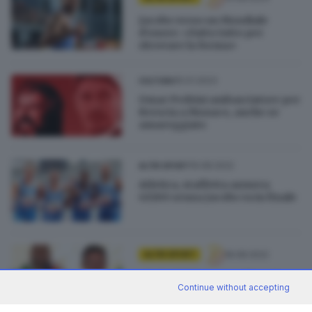
Jacobs verso un Mondiale
d’onore: «Fatto tutto per
ritrovare la forma»
15.01.2023
CULTURA
Omar Pedrini ambasciatore per
Brescia a Monaco, anche se
amareggiato
19.08.2022
ALTRI SPORT
Atletica, staffetta azzurra
4X100 senza Jacobs va in finale
18.08.2022
ALTRI SPORT
«Sotto i 10'' con un polpaccio
Continue without accepting
malmesso, Marcell ha zittito
tutti»