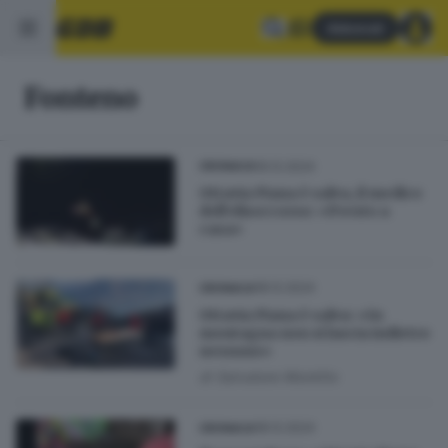
Abbonati
Fonteno
19.12.2024
CRONACA
Ottavia Piana è salva, il medico
dell’elisoccorso: «Presto a
casa»
18.12.2024
CRONACA
Ottavia Piana è salva: «In
montagna non si lascia indietro
nessuno»
di
Salvatore Montillo
18.12.2024
CRONACA