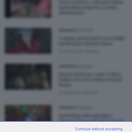
Il soccorritore: «Ottavia Piana
speleologa esperta, è stata
sfortunata»
18.12.2024
CRONACA
I cinque giorni sotto terra della
speleologa Ottavia Piana
di
Francesca Renica
18.12.2024
CRONACA
Bueno Fonteno, come è fatto
l’abisso in cui è caduta Ottavia
Piana
di
Gianluca Gallinari
17.12.2024
CRONACA
Speleologa intrappolata,
Ottavia Piana potrebbe essere
fuori nella notte
Continue without accepting