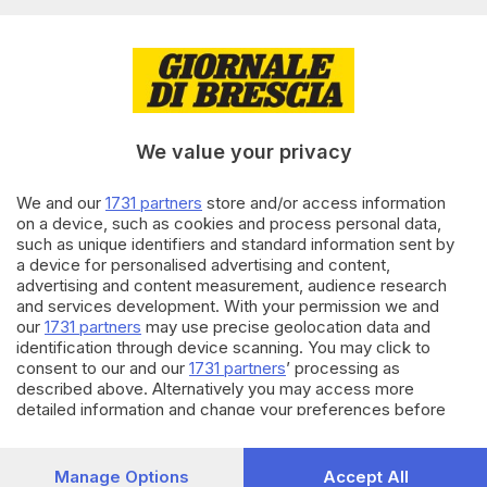
17.12.2024
OPINIONI
Speleologa intrappolata e
hater, il vero abisso è dentro di
noi
di
Massimiliano Panarari
We value your privacy
We and our
1731 partners
store and/or access information
17.12.2024
CRONACA
on a device, such as cookies and process personal data,
Il compagno di squadra di
such as unique identifiers and standard information sent by
Ottavia Piana: «Non è stata
a device for personalised advertising and content,
imprudente»
advertising and content measurement, audience research
di
Paolo Bertoli
and services development. With your permission we and
our
1731 partners
may use precise geolocation data and
identification through device scanning. You may click to
Carica altri articoli
consent to our and our
1731 partners
’ processing as
described above. Alternatively you may access more
detailed information and change your preferences before
consenting or to refuse consenting. Please note that some
processing of your personal data may not require your
consent, but you have a right to object to such processing.
Manage Options
Accept All