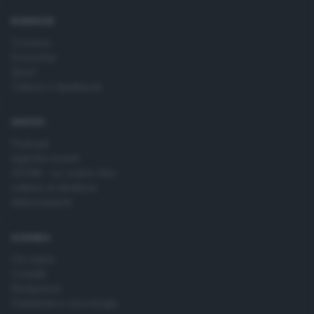
RUBRICHE
Cronaca
Economia
Sport
Cultura e Spettacoli
SERVIZI
Podcast
Agenda eventi
ZOOM - Le vostre foto
Lettere al direttore
Abbonamenti
AZIENDA
Chi siamo
Contatti
Redazione
Pubblicità e necrologie