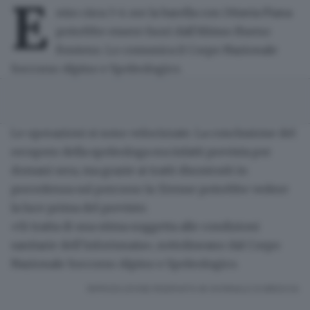
E
ntro circa 3-4 ore la barella con Ottavia Piana
potrebbe essere fuori dall’Abisso Bueno
Fonteno
. Lo comunica il Corpo Nazionale
Soccorso Alpino e Speleologico.
Le operazioni si sono velocizzate. La conclusione del
recupero della speleologa era infatti prevista per
domani sera
, ma grazie ai tratti disostruiti in
precedenza sul percorso la 32enne potrebbe vedere
la luce
prima del previsto
.
«Si tratta di una stima soggetta alle
condizioni
sanitarie dell’infortunata
», sottolineano dal Corpo
Nazionale Soccorso Alpino e Speleologico.
RIPRODUZIONE RISERVATA © GIORNALE DI BRESCIA