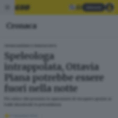
Abbonati
Cronaca
CRONACA
SEBINO E FRANCIACORTA
Speleologa
intrappolata, Ottavia
Piana potrebbe essere
fuori nella notte
Più veloci del previsto le operazioni di recupero grazie ai
tratti disostruiti in precedenza
17 dicembre 2024