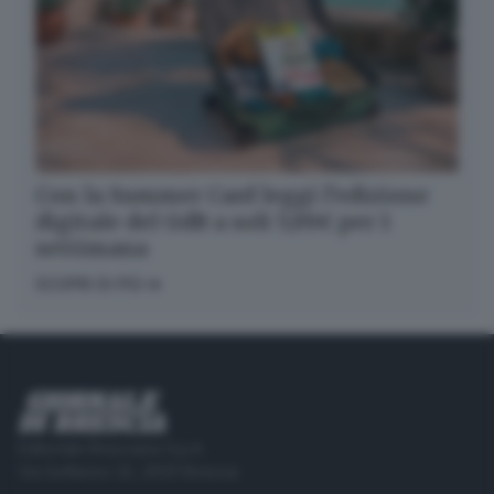
Con la Summer Card leggi l’edizione
digitale del GdB a soli 5,99€ per 1
settimana
SCOPRI DI PIÙ
Editoriale Bresciana S.p.A.
Via Solferino 22, 25121 Brescia