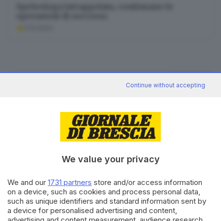
Speleologa intrappolata, continuano le
operazioni di soccorso
17.12.2024
News in 5 minuti
Continue without accepting
Cosa è successo oggi? A metà pomeriggio
facciamo il punto, tra cronaca e novità del
giorno.
Iscriviti
We value your privacy
Canale WhatsApp GDB
Breaking news in tempo reale
We and our
1731 partners
store and/or access information
on a device, such as cookies and process personal data,
Seguici
such as unique identifiers and standard information sent by
a device for personalised advertising and content,
advertising and content measurement, audience research