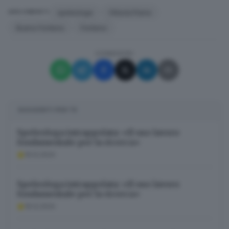
speleologa
Ottavia Piana
ARGOMENTI
Bueno Fonteno
Fonteno
CONDIVIDI
SUGGERITI PER TE
Speleologa intrappolata: «Il suo lavoro
fondamentale per la ricerca»
16.12.2024
Speleologa intrappolata: «Il suo lavoro
fondamentale per la ricerca»
16.12.2024