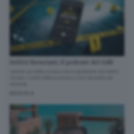
Alla mail registrata verranno inviati periodicamente
messaggi di posta elettronica contenenti le ultime
notizie. Potrà interrompere in ogni momento l'invio
seguendo le istruzioni che troverà in ogni
messaggio.
Clicca qui per l'informativa estesa
Accetta ed iscriviti
Delitti Bresciani, il podcast del GdB
I grandi casi della cronaca nera e giudiziaria che hanno
varcato i confini della provincia e sono diventati casi
nazionali
ASCOLTA