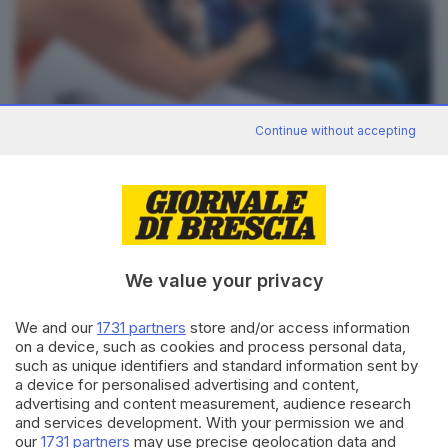
Continue without accepting
Il cantante Rosa Chemical a Sirmione (foto d'archivio) - ©
www.giornaledibrescia.it
Tra i vip adocchiati sul lungolago c'è anche il
cantante Rosa Chemical, reduce dall'ultima edizione
di Sanremo, a bordo della macchina di Borsalino.
Fuori Brescia
We value your privacy
FOTOGALLERY
We and our
1731 partners
store and/or access information
on a device, such as cookies and process personal data,
such as unique identifiers and standard information sent by
a device for personalised advertising and content,
advertising and content measurement, audience research
and services development. With your permission we and
our
1731 partners
may use precise geolocation data and