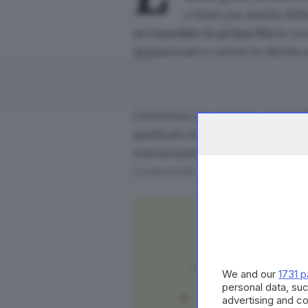
o forse per merito dell
accomodato in prima fila
in occ
appassionati e curiosi in diretta 
L'interesse, in ogni caso, è giust
quella più maliziosa dei teatri f
emozionanti, come il successo de
La storia (in breve)
LEGGI ANCHE
Perché a Brescia c'è una g
We and our
1731 p
LEGGI ANCHE
personal data, suc
advertising and c
Teatro Grande, nel 2023 ci