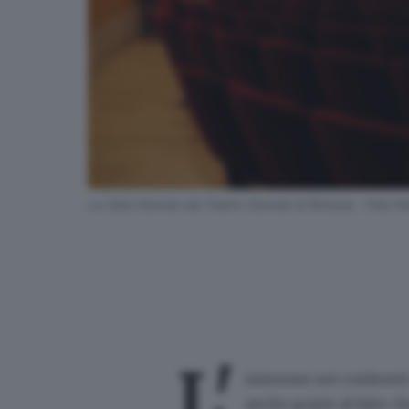
La Sala Grande del Teatro Grande di Brescia - Foto 
L'
interesse nei confronti
anche grazie al fatto c