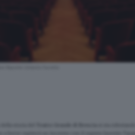
New Reporter Umberto Favretto
 della storia del
Teatro Grande di Brescia
si sta ridestand
he a breve ospiterà un incontro con il regista Quentin Tara