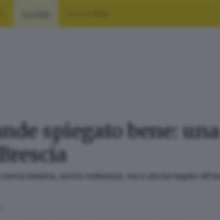
RT
CULTURA
FOTO E VIDEO
ande spiegato bene: una
 Brescia
storia italiana, anche maliziosa, ma è anche legato all
ra