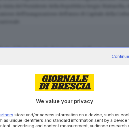
a visita del Presidente della Repubblica Sergio Mattarella,
asione dell'inaugurazione dell'anno di Capitale della Cultur
nazionale.
ificato: il Teatro Grande di Corso Zanardelli non rappresenta
requentati come spazi sociali), ma è protagonista di alcuni 
Continue
lla Madama Butterfly dopo un clamoroso fiasco alla Scala.
ran voglia di andare a teatro
We value your privacy
CONTENUTO PER GLI ABBONATI
Continua a l
artners
store and/or access information on a device, such as co
h as unique identifiers and standard information sent by a device
ontent, advertising and content measurement, audience research 
 sarà un'unica (ricchissima) stagione
La nostra community si evolv