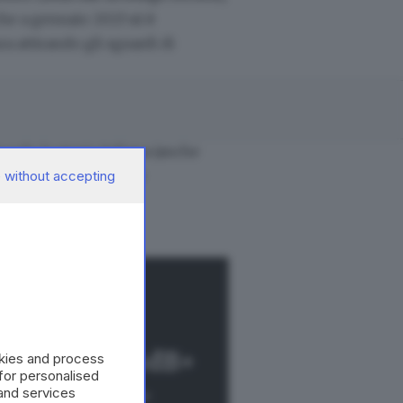
 che a gennaio 2023
si è
a attirando gli sguardi di
 solo la storia italiana (anche
eventi particolarmente
 without accepting
eggere con GdB+
okies and process
 for personalised
and services
e: nuovi contenuti, nuove