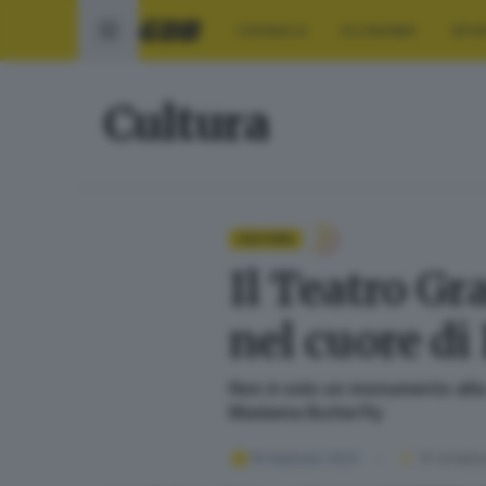
CRONACA
ECONOMIA
SPO
Cultura
CULTURA
Il Teatro Gr
nel cuore di
Non è solo un monumento alla 
Madama Butterfly
16 febbraio 2023
12
' di lettu