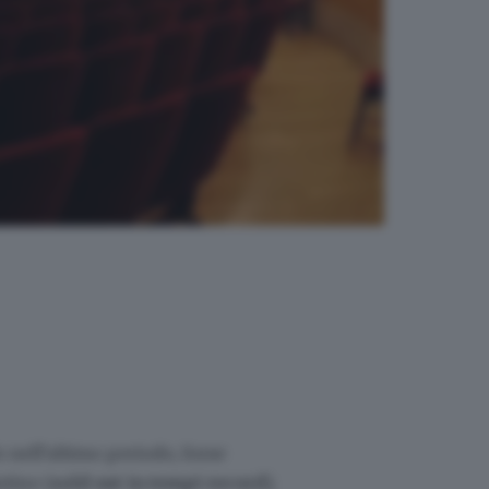
o nell'ultimo periodo, forse
ntino (
sold out in tempi record
),