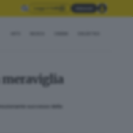
Leggi il GdB
Abbonati
ARTE
MUSICA
CINEMA
DIALÈKTIKA
 meraviglia
'emozionante successo della