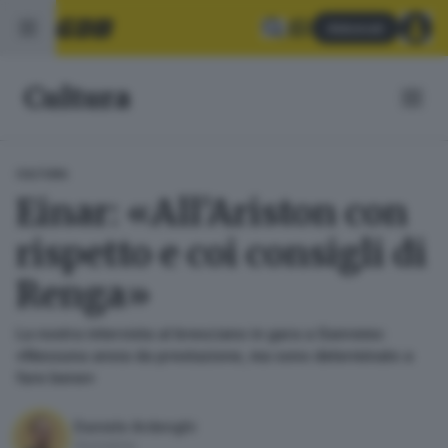
Abbonati
Cultura
CULTURA
Einar: «All’Ariston con
rispetto e coi consigli di
Renga»
La nostra intervista al bresciano in gara a Sanremo:
«Nessuna ansia da prestazione, ma sono determinato a
fare bene»
Daniele Ardenghi
Giornalista