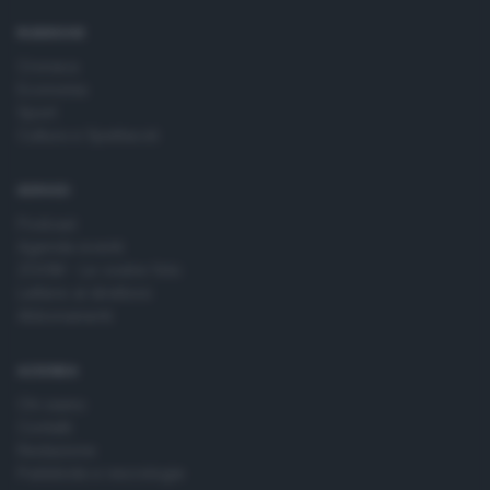
RUBRICHE
Cronaca
Economia
Sport
Cultura e Spettacoli
SERVIZI
Podcast
Agenda eventi
ZOOM - Le vostre foto
Lettere al direttore
Abbonamenti
AZIENDA
Chi siamo
Contatti
Redazione
Pubblicità e necrologie