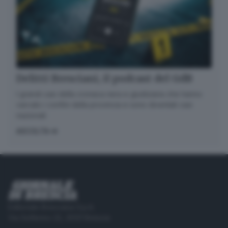
Delitti Bresciani, il podcast del GdB
I grandi casi della cronaca nera e giudiziaria che hanno
varcato i confini della provincia e sono diventati casi
nazionali
ASCOLTA
Editoriale Bresciana S.p.A.
Via Solferino 22, 25121 Brescia