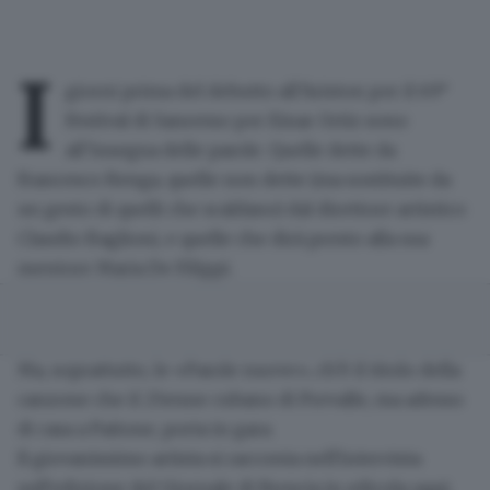
I
giorni prima del debutto all’Ariston per il 69°
Festival di Sanremo per
Einar Ortiz
sono
all’insegna delle parole.
Quelle dette da
Francesco Renga
, quelle non dette (ma sostituite da
un gesto di quelli che scaldano) dal direttore artistico
Claudio Baglioni, e quelle che dirà presto alla sua
mentore Maria De Filippi.
Ma, soprattutto, le
«Parole nuove»
, ch’è il titolo della
canzone che il 25enne cubano di Prevalle, ma adesso
di casa a Paitone, porta in gara.
Il giovanissimo artista si racconta nell'intervista
sull'edizione del Giornale di Brescia in edicola oggi,