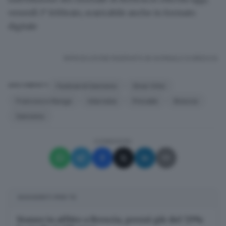
venerdì 1° febbraio,
scaricabile anche in formato
digitale
RIPRODUZIONE RISERVATA © GIORNALE DI BRESCIA
Festival di Sanremo
Einar Ortiz
ARGOMENTI
Francesco Renga
intervista
Prevalle
Brescia
Sanremo
CONDIVIDI
SUGGERITI PER TE
Stanze in affitto a Brescia, prezzi giù del 7,9%: