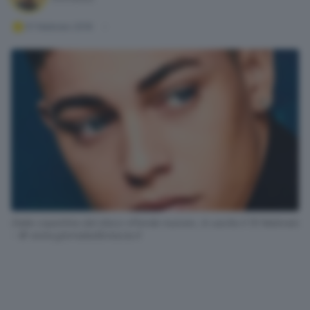
01 febbraio 2019
Dalla copertina del disco «Parole nuove», in uscita il 15 febbraio
- © www.giornaledibrescia.it