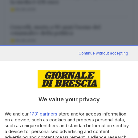
la media è 478 euro
09.08.2026
Cencelli, morto a 90 anni l’uomo del
«manuale» della politica
09.08.2026
Continue without accepting
Incendio a Tignale, fiamme spente: Canadair
ed elicotteri per la bonifica
09.08.2026
We value your privacy
We and our
1731 partners
store and/or access information
Canale WhatsApp GDB
on a device, such as cookies and process personal data,
Breaking news in tempo reale
such as unique identifiers and standard information sent by
a device for personalised advertising and content,
Seguici
advertising and content measurement, audience research