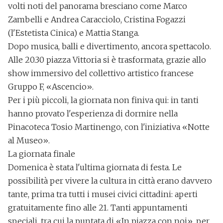
volti noti del panorama bresciano come
Marco
Zambelli e Andrea Caracciolo, Cristina Fogazzi
(l'Estetista Cinica)
e Mattia Stanga
.
Dopo musica, balli e divertimento, ancora spettacolo.
Alle 20.30 piazza Vittoria si è trasformata,
grazie allo
show immersivo del collettivo artistico francese
Gruppo F,
«Ascencio»
.
Per i più piccoli, la giornata non finiva qui: in tanti
hanno provato l'esperienza di
dormire nella
Pinacoteca Tosio Martinengo
, con l'iniziativa
«Notte
al Museo»
.
La giornata finale
Domenica è stata
l'ultima giornata di festa
. Le
possibilità per vivere la cultura in città erano davvero
tante, prima tra tutti i
musei civici cittadini
: aperti
gratuitamente fino alle 21. Tanti appuntamenti
speciali, tra cui la puntata di
«In piazza con noi»
, per