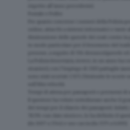
rispetto all’anno precedente).
Postale e Polfer
Per quanto concerne i numeri della
Polizia po
online, attacchi a sistemi informatici e tante alt
diminuzione delle querele dei reati contro la 
in modo particolare per il fenomeno del trad
persone, a seguito di 556 denunce/querele ed 
La Polizia ferroviaria
, invece, in un anno ha
co
stranieri), con l’impiego di 3.303 pattuglie (a
sono stati scortati 1.517). Diminuite le scorte
sull’Alta velocità.
Tempi di attesa per passaporti e permessi di
Il questore ha voluto sottolineare anche il gr
dei tempi per il
rilascio dei passaporti.
Infatti
78.376 «un dato storico»
, lo ha definito il q
(da 3.007 a 3.744) e uso caccia (da 3.575 a 6.000).