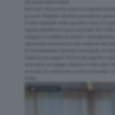
Gli arresti della Polizia
Nel corso del periodo preso in considerazione
persone
. Rispetto all’anno precedente, quant
il 49%. Entrando nello specifico sono 122 quel
Squadra Mobile ne hanno arrestate 207 (+75% 
indagini su sodalizi di matrice ‘ndranghetista
operazioni sul territorio
nei confronti dei m
Il Commissariato Carmine ha eseguito 62 arres
Garda ne ha eseguiti 19 (3 in più rispetto a qu
terrorismo di stampo islamico
è stato fatto da
arrestato 16 conducenti, mentre la Postale 3. Qu
Polfer.
FOTOGALLERY