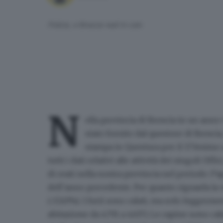
Polizia, a Brescia reati in calo
N
ella provincia di Brescia in un anno i
stato fornito dal questore di Bresci
stampa in Questura per il 173esimo an
tutti i dati relativi alle attività dei singoli Uf
di reati nella nostra provincia nel periodo 1
dell’anno precedente.
Per quanto riguarda la v
(-17,45%)
. I furti sono calati, ma solo leggermen
abitazione da 4.791 a 4.637).
Le rapine sono calat