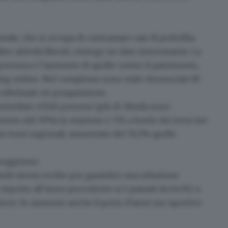
stale
, che si occupa di
contrastare casi di pedofilia
re attività illecite
, emerge un dato interessante. La
persona e l
’aumento di quelle contro il patrimonio,
ing online
. Nel complesso sono state denunciate 85
effettuate 46 perquisizioni.
ntrollato 47.616 persone
(più di 18mila sono
umento del 39%) in stazione e 756 a bordo dei treni (ne
 sui treni regionali, aumentate del 59,2% quelle
 soggiorno
ande lavoro svolto per garantire una riduzione
, rispetto all’anno precedente si è passati da 64.762 a
uestore. In aumento anche il porto d'armi uso sportivo