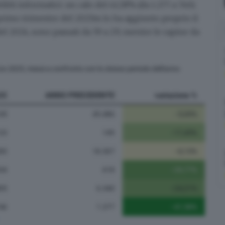
itti informatici: un calo del 41,58% (da 1.277 a 746).
l primo trimestre del 2025m lo ha aggiunto proprio il
 del 2024, sono passati da 59 a 29, mentre le rapine da