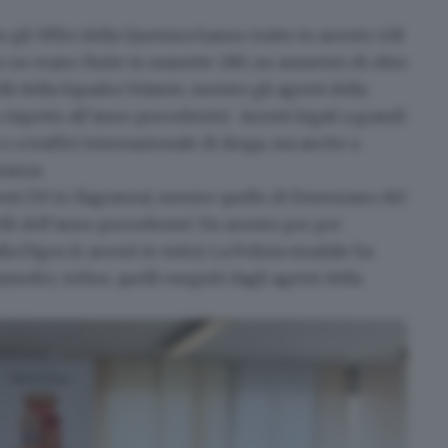
 gli Uffici della Questura hanno tratto
in arresto 418
o ne erano finite in manette 280, un aumento di oltre
li della Squadra Volante, mentre gli agenti della
rispetto all’anno precedente).
Arresti legati a grandi
 o a
traffici internazionale di droga
, ma anche a
aranza
.
ti (50 in flagranza), mentre quello di Desenzano del
elli dell’anno precedente).
Un arresto per
per
lla Digos (4 arresti in tutto). La Polizia stradale ha
indici, infine, quelli eseguiti dagli agenti della