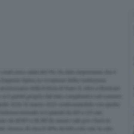
 reati sono calati del 5%.
Un dato importante che è
a, Eugenio Spina, in occasione della conferenza
niversario della Polizia di Stato. E, oltre a illustrare
fici, si è partiti proprio dal dato complessivo sul numero
°aprile 2024-31 marzo 2025 confrontandolo con quello
iolenza sessuale si è passati da 149 a 123 casi
te: da 18.307 a 18.283 (lo stesso vale per i furti in
e, invece, di circa il 30%: da 618 a 434 casi.
In calo