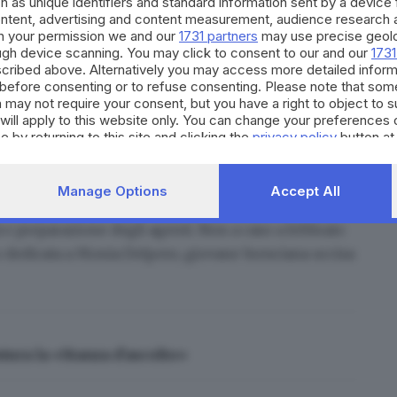
h as unique identifiers and standard information sent by a device
ontent, advertising and content measurement, audience research 
h your permission we and our
1731 partners
may use precise geolo
ough device scanning. You may click to consent to our and our
1731
cribed above. Alternatively you may access more detailed infor
before consenting or to refuse consenting. Please note that som
ammonimenti e fogli di via
 may not require your consent, but you have a right to object to 
will apply to this website only. You can change your preferences 
e by returning to this site and clicking the
privacy policy
button at
 di genere
. E lo dimostrano i dati, che non mettono
Manage Options
Accept All
 quanto l’emersione del fenomeno dovuta alla
à e preparazione degli agenti. Non a caso a febbraio
to dedicata a Monia Delpero
, giovane bresciana uccisa
tura la «Stanza d’ascolto»