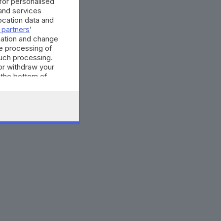
 for personalised
and services
cation data and
 partners
’
mation and change
e processing of
such processing.
or withdraw your
 the bottom of