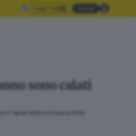
Leggi il GdB
Abbonati
 anno sono calati
ra il 1° aprile 2024 e il 31 marzo 2025