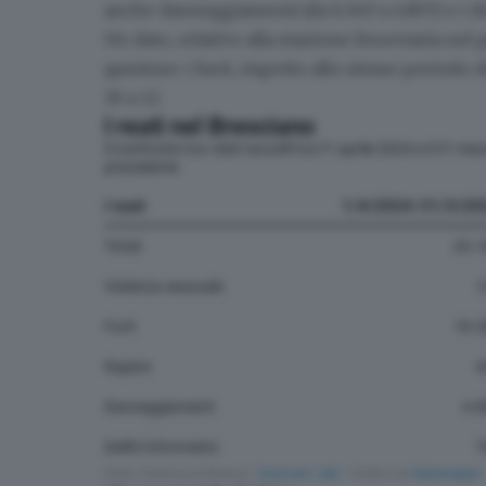
anche danneggiamenti (da 6.340 a 4.805) e i del
Un dato, relativo alla stazione ferroviaria ne
questore: i furti, rispetto allo stesso periodo
30 a 12.