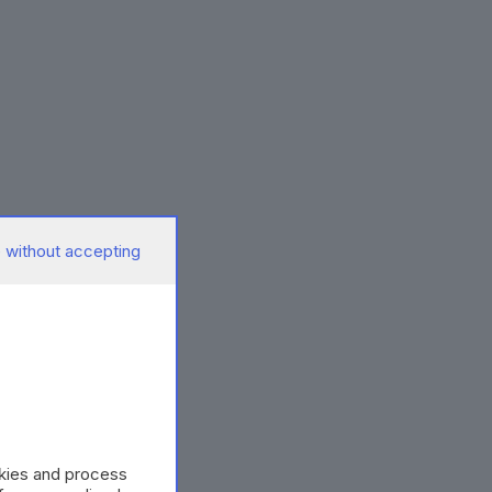
 without accepting
okies and process