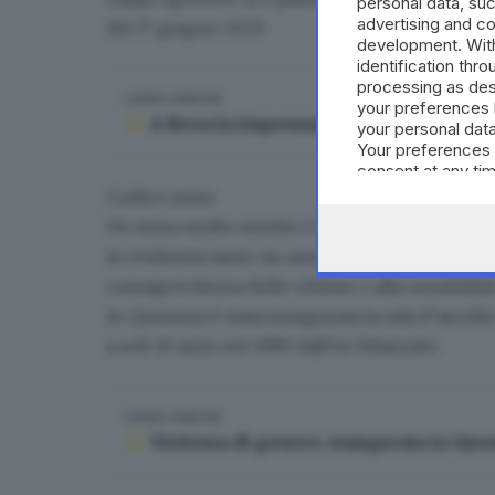
personal data, suc
advertising and c
del 1° giugno 2023
.
development. Wit
identification thr
processing as des
LEGGI ANCHE
your preferences 
A Brescia impennata di daspo, avvisi, 
your personal data
Your preferences 
consent at any tim
the webpage.
Codice rosso
Un tema molto sentito è quello della
violenza
in evidenza tanto un aumento del fenomeno,
consapevolezza delle vittime e alla sensibilit
in Questura è stata inaugurata la sala d’ascol
a soli 19 anni nel 1989 dall’ex fidanzato.
LEGGI ANCHE
Violenza di genere, inaugurata in Ques