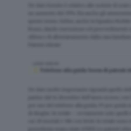
Un dato fornito è relativo alle
notizie di reat
un aumento del 39%. Ma anche gli ammoniment
questo senso. Infine, anche la Squadra Mobile h
Rosso, dando esecuzione a 8 provvedimenti ca
offesa o di allontanamento dalla casa familiar
Patenti ritirate
LEGGI ANCHE
Telefono alla guida: boom di patenti ri
Un dato molto importante riguarda quello de
partire dal 14 dicembre dell’anno scorso, con
per uso del telefono alla guida, 95 per guida i
di droghe. In totale – ovviamente solo quelli d
cui 28 mortali
e 586 con feriti. In totale sono
precedente erano state 47.910). Le patenti riti