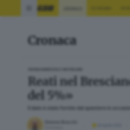
CRONACA
ECONOMIA
SPO
Cronaca
CRONACA
BRESCIA E HINTERLAND
Reati nel Brescian
del 5%»
Il dato è stato fornito dal questore in occasion
Simone Bracchi
09 aprile 2025
Giornalista