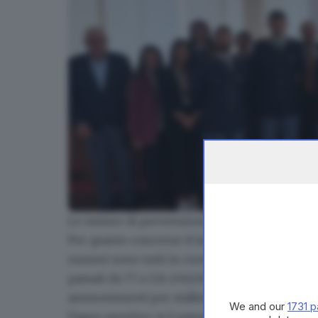
Le misure di prevenzione
Il questore Spina con i dirigenti degli uffici dell
Per quanto concerne il lavoro della
Divisione
numeri sono tutti in crescita a dimostrazione d
passati da 77 a 124 (+61,04%), gli avvisi orali da
ammonimenti per stalking e maltrattamenti da 
We and our
1731 p
Daspo sportivo: si è passati da 116 a 45 (-61,21