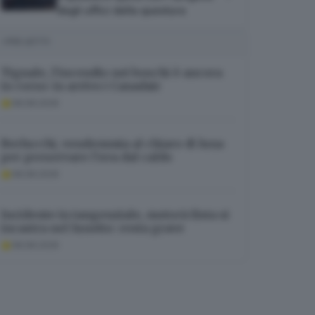
degli uffici della questura
I PIÙ LETTI
Tignale, l’incendio nei boschi è ancora
in corso: in arrivo i Canadair
08.08.2026
Berlucchi, vendemmia al chiaro di luna
per preservare l’uva dal caldo
08.08.2026
Incidente in tangenziale, motociclista si
incastra nel lunotto: resta grave
08.08.2026