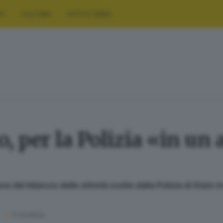
RT
CULTURA
FOTO E VIDEO
o, per la Polizia «in un
e del bilancio delle attività svolte dalla Polizia di Stato t
5
' di lettura