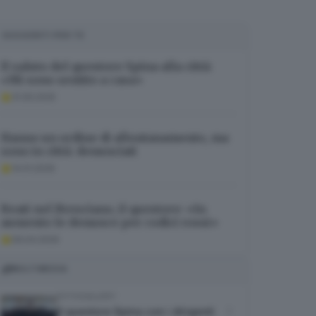
SUGGERITI PER TE
Il saluto del questore Spina alla città:
«Mi sono sentito a casa»
31.05.2025
Hanno un ordine di allontanamento, ma
sono in città: denunciati
14.01.2026
Reati nel Bresciano, il questore: «In
aumento le denunce per codici rossi»
09.04.2026
MULTIMEDIA
FOTOGALLERY
Il questore Spina con i dirigenti