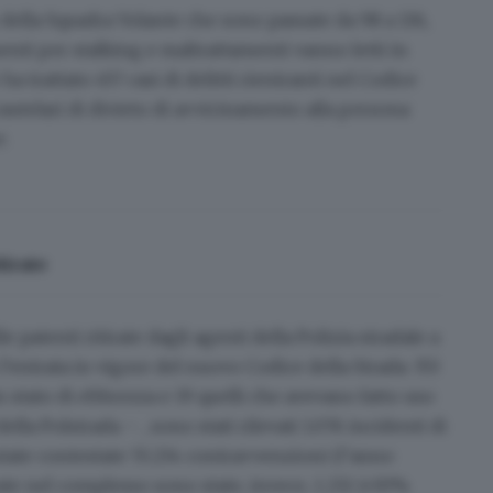
o della Squadra Volante che sono passate da 98 a 136
,
i per stalking e maltrattamenti vanno letti in
a trattato 457 casi di delitti rientranti nel Codice
utelari di divieto di avvicinamento alla persona
e.
tirate
lle
patenti ritirate
dagli agenti della Polizia stradale a
l’entrata in vigore del nuovo Codice della Strada:
353
n stato di ebbrezza e 19 quelli che avevano fatto uso
ella Polstrada – , sono stati rilevati 1.076
incidenti di
 state contestate 55.234 contravvenzioni (l’anno
rate nel complesso sono state, invece, 1.232 (+30%