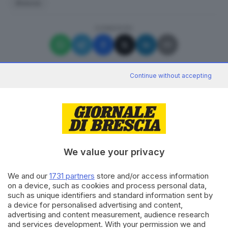
Brescia
CONDIVIDI
Continue without accepting
SUGGERITI PER TE
Maltempo, la Loggia raccoglie le segnalazioni
dei danni
28.07.2023
We value your privacy
Maltempo del 2023, per le imprese al via la
ricognizione dei danni in vista dei risarcimenti
We and our
1731 partners
store and/or access information
13.06.2024
on a device, such as cookies and process personal data,
such as unique identifiers and standard information sent by
a device for personalised advertising and content,
Dalla Regione arrivano 9,5 milioni per riparare
advertising and content measurement, audience research
i danni da maltempo
and services development. With your permission we and