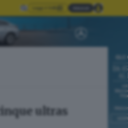
Leggi il GdB
Abbonati
cinque ultras