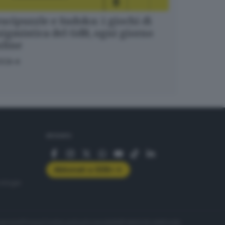
ucipuzzle e Sudoku: i giochi di
igmistica del GdB, ogni giorno
nline
OCA
SEGUICI
Abbonati a GDB+
rologie
servizio
Privacy
Cookie policy
Accessibilità
Pubblicità elettorale