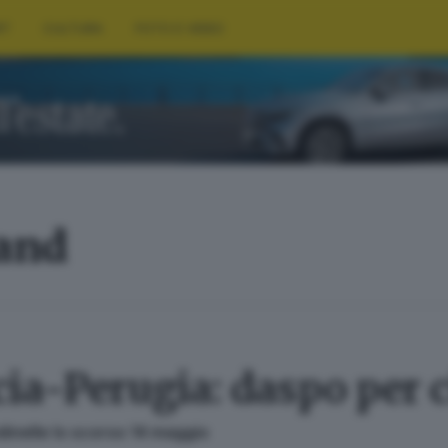
RT
CULTURA
FOTO E VIDEO
land
cia-Perugia: daspo per 
ndinelle lo scorso 14 maggio