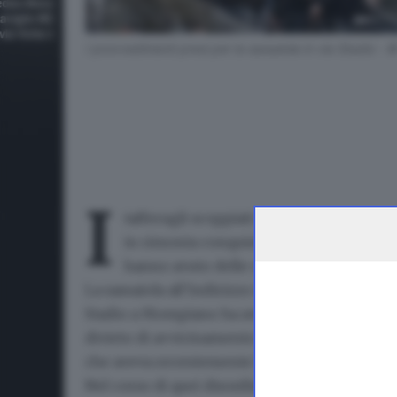
I provvedimenti presi per la sassaiola in via Stadio - 
I
tafferugli scoppiati dopo
Brescia-Perugi
in rimonta conquistandosi il diritto di pa
hanno avuto delle conseguenze, anche m
La sassaiola all’indirizzo della carovana dei ti
Stadio a Mompiano ha avuto un prezzo per i p
divieto di avvicinamento ad eventi sportivi p
che aveva recentemente finito di scontare un
Nel corso di quei disordini, non solo i tifosi 