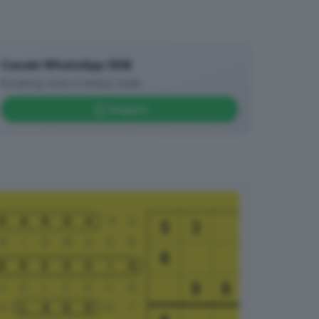
Canale WhatsApp GDB
Breaking news in tempo reale
Seguici