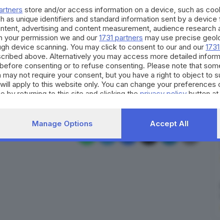
a delle auto della Questua fu mandato in frantumi da
artners
store and/or access information on a device, such as co
h as unique identifiers and standard information sent by a device
orenne - fu arrestato nel volgere di poche ore e
ontent, advertising and content measurement, audience research 
tissima. Le indagini della Polizia portano
h your permission we and our
1731 partners
may use precise geolo
nei giorni scorsi si sono visti recapitare il divieto di
ough device scanning. You may click to consent to our and our
1731
cribed above. Alternatively you may access more detailed infor
 campionato, ma per diversi altri a venire.
before consenting or to refuse consenting. Please note that som
 may not require your consent, but you have a right to object to 
RIPRODUZIONE RISERVATA © GIORNALE DI BRESCIA
will apply to this website only. You can change your preferences 
e by returning to this site and clicking the
privacy policy
button at
o
scontri
tifosi
Brescia
Manage Options
Accept All