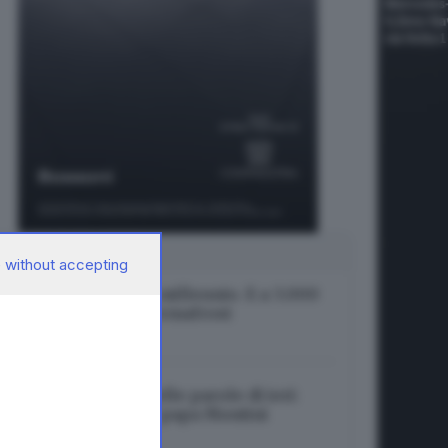
SUGGERITI PER TE
 without accepting
Caldo, è record del millennio. E a 3.000
metri crisi per il permafrost
07.08.2026
La Chiesa di oggi nelle parole di ieri:
Leone XIV erede di papa Montini
07.08.2026