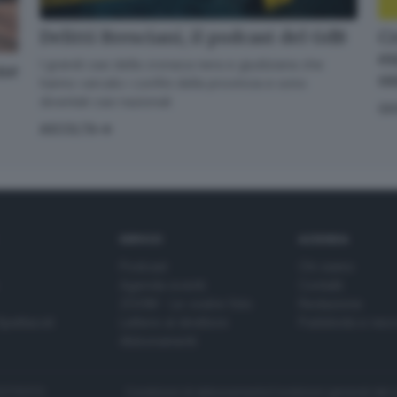
Delitti Bresciani, il podcast del GdB
Cr
en
I grandi casi della cronaca nera e giudiziaria che
one
o
hanno varcato i confini della provincia e sono
diventati casi nazionali
GI
ASCOLTA
SERVIZI
AZIENDA
Podcast
Chi siamo
Agenda eventi
Contatti
ZOOM - Le vostre foto
Redazione
Spettacoli
Lettere al direttore
Pubblicità e nec
Abbonamenti
272770173
Condizioni di abbonamento
Condizioni generali del 