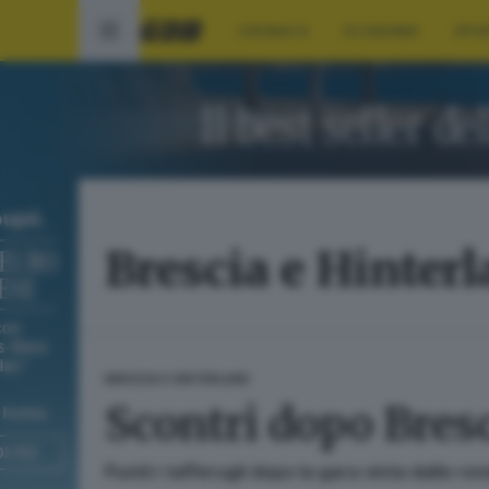
CRONACA
ECONOMIA
SPO
Brescia e Hinter
BRESCIA E HINTERLAND
Scontri dopo Bres
Puniti i tafferugli dopo la gara vinta dalle ro