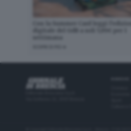
Con la Summer Card leggi l’edizi
digitale del GdB a soli 5,99€ per 1
settimana
SCOPRI DI PIÙ
RUBRICHE
Cronaca
Editoriale Bresciana S.p.A.
Economia
Via Solferino 22, 25121 Brescia
Sport
Cultura e 
© Copyright Editoriale Bresciana S.p.A. - Brescia - P.IVA 00