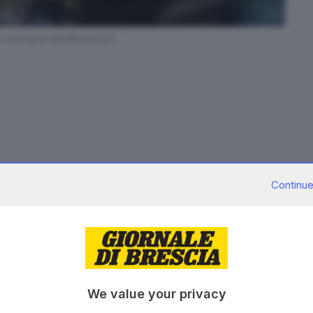
© www.giornaledibrescia.it
a dello scorso 14 maggio
, che le rondinelle vinsero
Continue
rtecipare alla semifinale dei play off per la serie A,
olto pesanti, per cinque tifosi biancoblu.
fosi umbri ingaggiata quel sabato sera in via dello
rotatonisti:
daspo
per tutti anche fino ad otto anni. Il
er
la durata più lunga è toccata ad un ultrà recidivo
,
 precedente daspo di due anni.
We value your privacy
umbri finirono nel mirino dei cinque daspati,
ma ache