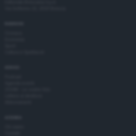
Editoriale Bresciana S.p.A.
Via Solferino 22, 25121 Brescia
RUBRICHE
Cronaca
Economia
Sport
Cultura e Spettacoli
SERVIZI
Podcast
Agenda eventi
ZOOM - Le vostre foto
Lettere al direttore
Abbonamenti
AZIENDA
Chi siamo
Contatti