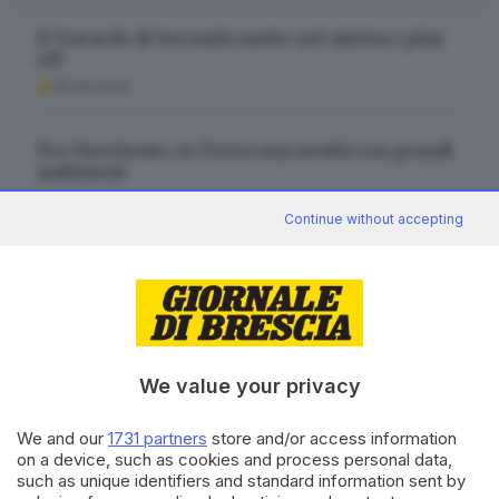
Il Gavardo di Seconda mette nel mirino i play
off
08.08.2026
Pro Nuvolento, in Terza una novità con grandi
ambizioni
08.08.2026
Continue without accepting
Nei cortili, al bar o in quartiere: con CineMarza
a lezione di film
08.08.2026
We value your privacy
We and our
1731 partners
store and/or access information
on a device, such as cookies and process personal data,
Canale WhatsApp GDB
such as unique identifiers and standard information sent by
Breaking news in tempo reale