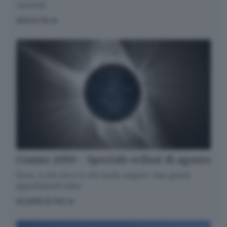
nazionali
ASCOLTA
Cosmo 2050 - Speciale eclissi di agosto
Dove, a che ora e in che modo seguire i due grandi
appuntamenti estivi.
SCOPRI DI PIÙ