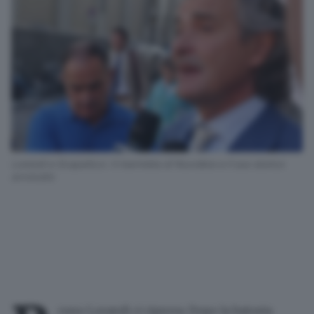
Lorandi e Scapaticci. Il marmista di Nuvolera e il suo storico
avvocato
runo Lorandi
ci riprova. Dopo la
batosta