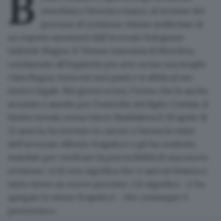
B
rimediata a Venezia
a marzo, al termine del
processo di
revisione
chiesto (sulla base di
un esposto anonimo) dall’avvocato bolognese
Gabriele Magno, il
70enne marmista di Nuvolera
,
condannato all’ergastolo per
aver ucciso sua moglie
Clara Bugna
, torna sui suoi passi e
si affida al suo
storico legale
. Nei giorni scorsi, l’uomo che fu anche
accusato e assolto per l’omicidio del
figlio Cristian
, il
bimbo trovato senza vita in Maddalena il 28 aprile di
32 anni fa, ha ricevuto in carcere a Verona la visita
dell’avvocato Alberto Scapaticci e gli ha
conferito
mandato per verificare la percorribilità di una nuova
revisione
. «Ciò non significa che ci sarà un’istanza e
tanto meno un nuovo processo. Ciò significa - ci ha
spiegato lo stesso Scapaticci - che comunque
ci
proveremo
».