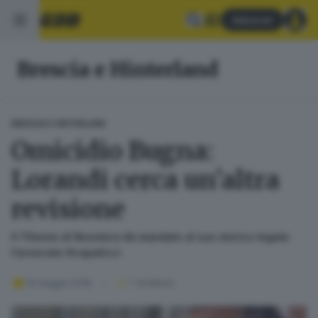
Abbonati
Brescia e Hinterland
BRESCIA E HINTERLAND
Omicidio Bugna:
Lorandi cerca un’altra
revisione
Il 70enne di Nuvolera dà mandato al suo storico legale:
l’avvocato Scapaticci
19 maggio 2018
1
' di lettura