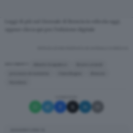
Leggi di più sul
Giornale di Brescia in edicola oggi
,
oppure
clicca qui per l’edizione digitale
RIPRODUZIONE RISERVATA © GIORNALE DI BRESCIA
Alberto Scapaticci
Bruno Lorandi
ARGOMENTI
processo di revisione
Clara Bugna
Brescia
Nuvolera
CONDIVIDI
SUGGERITI PER TE