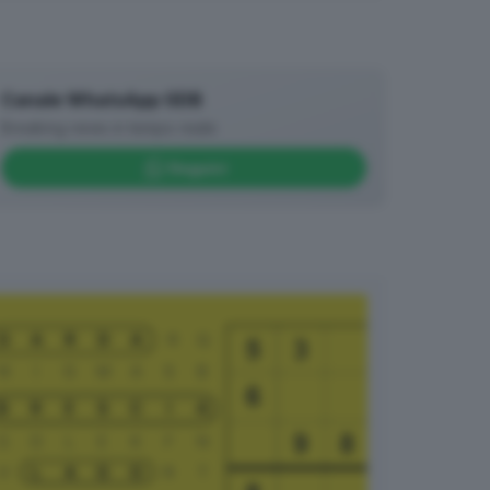
Canale WhatsApp GDB
Breaking news in tempo reale
Seguici