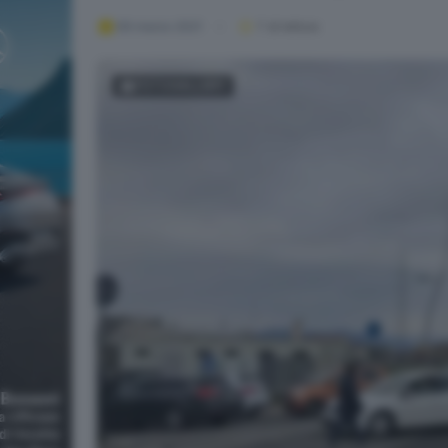
06 marzo 2021
1
' di lettura
FOTOGALLERY