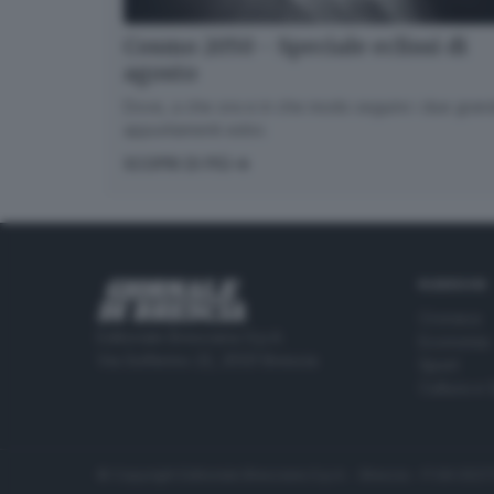
Cosmo 2050 - Speciale eclissi di
agosto
Dove, a che ora e in che modo seguire i due gran
appuntamenti estivi.
SCOPRI DI PIÙ
RUBRICHE
Cronaca
Editoriale Bresciana S.p.A.
Economia
Via Solferino 22, 25121 Brescia
Sport
Cultura e 
© Copyright Editoriale Bresciana S.p.A. - Brescia - P.IVA 00