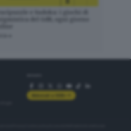
ucipuzzle e Sudoku: i giochi di
igmistica del GdB, ogni giorno
nline
OCA
SEGUICI
Abbonati a GDB+
rologie
servizio
Privacy
Cookie policy
Accessibilità
Pubblicità elettorale