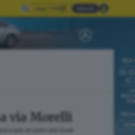
Leggi il GdB
Abbonati
a via Morelli
sone e auto al centro anti-Covid