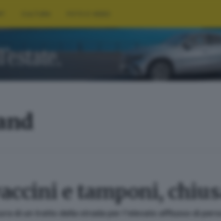
RT
CULTURA
FOTO E VIDEO
land
accini e tamponi, chius
ura di un tratto della strada per l'elevato afflusso di per