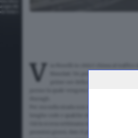
Lunga fila di auto all'ingresso del centro anti-Covid 
V
ia Morelli in città è chiusa al traffico
d
Bissolati. Un provvedimento che la Po
prime ore della mattinata per il gran
presso la quale vengono effettuate vaccinazi
through.
Per ora sulla strada
non sono previste vie sep
lunghe code e qualche ritardo
.
Già la scorsa settimana era stata ridisegnata la
prossimi giorni, dato il prevedibile costante 