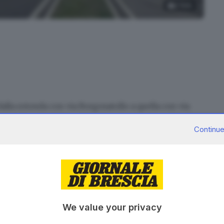
2
foto
di via Morelli
alla rotonda con via Borgosatollo a quella con via
lizia Locale di Brescia ha dovuto adottare già nelle
Continue
de afflusso di persone e vetture alla
tensostruttura
oni e
tamponi Covid
, i secondi in modalità drive-
arate per vaccini e tamponi
e questo ha provocato
 viabilità interna alla area Spettacoli Viaggianti e nei
We value your privacy
alto numero di accessi, sono attese soluzioni anche