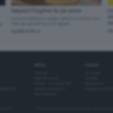
Cr
Impara l’inglese in un mese
en
La nuova edizione in cinque volumi è in edicola con il
o
GdB ogni giovedì fino al 20 agosto
di
GI
SCOPRI DI PIÙ
SERVIZI
AZIENDA
Podcast
Chi siamo
Agenda eventi
Contatti
ZOOM - Le vostre foto
Redazione
Spettacoli
Lettere al direttore
Pubblicità e nec
Abbonamenti
272770173
Condizioni di abbonamento
Condizioni generali del 