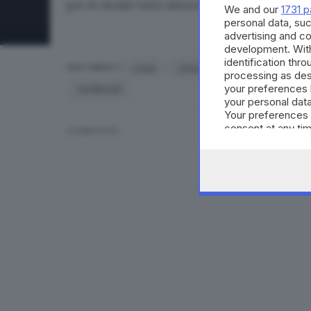
per le strade tutto attorno al centro attivato c
We and our
1731 p
personal data, suc
advertising and c
development. Wit
identification thr
code
chiusura strada
Polizia Lo
ARGOMENTI
processing as des
your preferences 
via Morelli
your personal data
Your preferences 
consent at any tim
CONDIVIDI
the webpage.