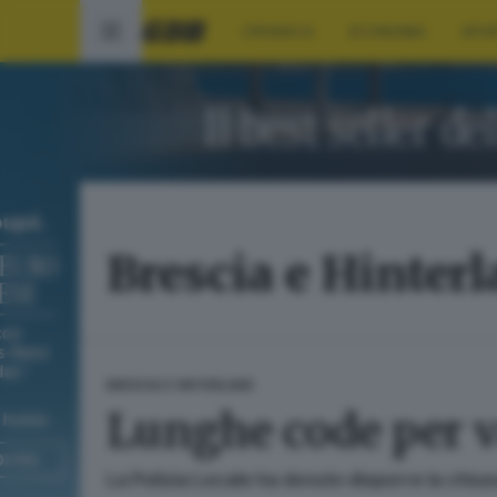
CRONACA
ECONOMIA
SPO
Brescia e Hinter
BRESCIA E HINTERLAND
Lunghe code per v
La Polizia Locale ha dovuto disporre la chius