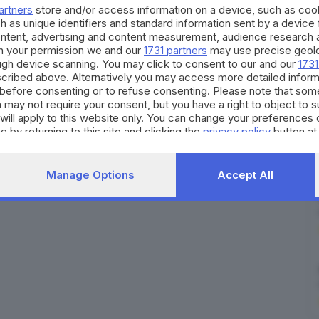
on i fondi di
AiutiAMObrescia
.
artners
store and/or access information on a device, such as co
h as unique identifiers and standard information sent by a device
RIPRODUZIONE RISERVATA © GIORNALE DI BRESCIA
ontent, advertising and content measurement, audience research 
h your permission we and our
1731 partners
may use precise geolo
ough device scanning. You may click to consent to our and our
1731
cale
coronavirus
Covid-19
pandemia
Brescia
cribed above. Alternatively you may access more detailed infor
before consenting or to refuse consenting. Please note that som
 may not require your consent, but you have a right to object to 
will apply to this website only. You can change your preferences 
e by returning to this site and clicking the
privacy policy
button at
Manage Options
Accept All