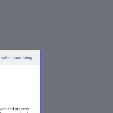
 without accepting
okies and process