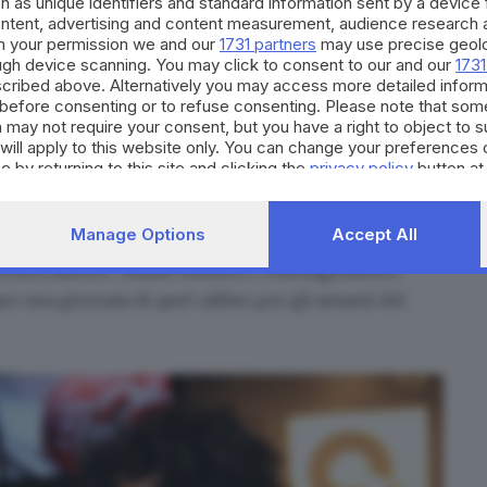
h as unique identifiers and standard information sent by a device
ontent, advertising and content measurement, audience research 
h your permission we and our
1731 partners
may use precise geolo
ough device scanning. You may click to consent to our and our
1731
cribed above. Alternatively you may access more detailed infor
before consenting or to refuse consenting. Please note that som
oto New Eden Group © www.giornaledibrescia.it
 may not require your consent, but you have a right to object to 
will apply to this website only. You can change your preferences 
 dalle 15 fino a sera, il primo giorno attirò
e by returning to this site and clicking the
privacy policy
button at
n coda per prendere parte alla novità. Sugli schermi
ma, più o meno recenti: «Il mondo perduto», «La
Manage Options
Accept All
nce day», «La maschera di ferro», «Ovosodo». E poi
cia meccanica», «Blade Runner», «Armageddon»,
e una giornata di quel calibro per gli amanti del