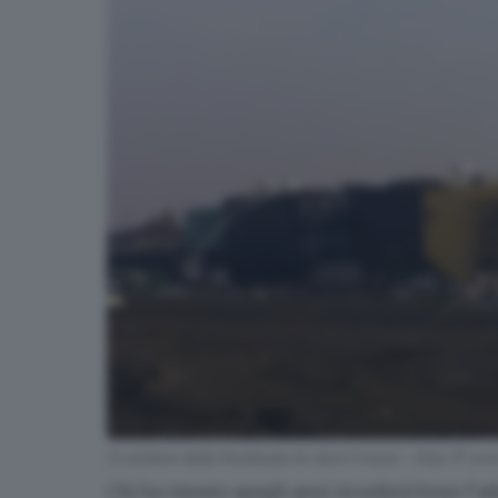
Il cantiere della Multisala Oz durò 9 mesi - Foto © ww
Chi ha vissuto quegli anni ricorderà bene l’adre