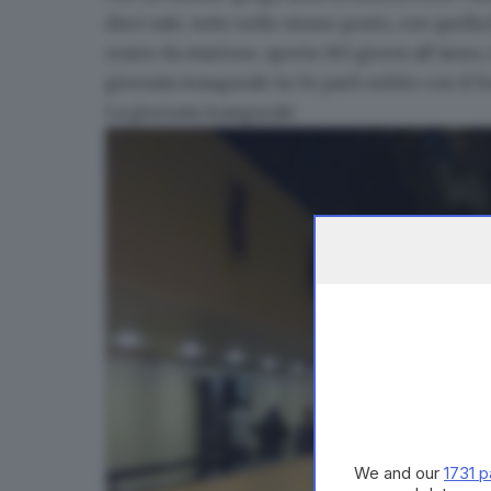
dieci sale, tutte nello stesso posto, con quell
orario da stazione, aperta 365 giorni all’anno
giornata inaugurale la Oz partì subito con il b
La giornata inaugurale
We and our
1731 p