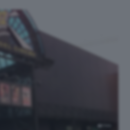
5
foto