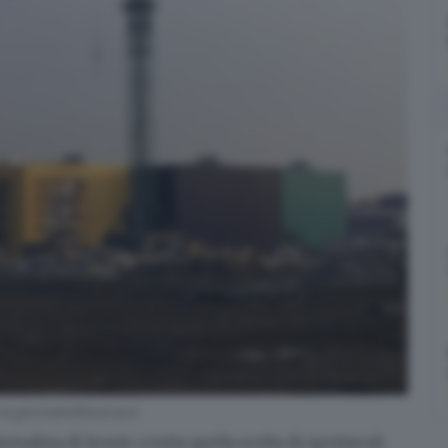
w.giornaledibrescia.it
nalina di fronte a tutta quella scelta di spettacoli: