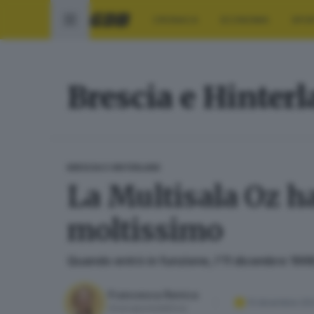
CRONACA
ECONOMIA
SPO
Brescia e Hinter
BRESCIA E HINTERLAND
La Multisala Oz ha
moltissimo
Quando entrò in funzione, l’11 dicembre 1998,
Francesca Renica
13 dicembre 20
Vicecaporedattrice