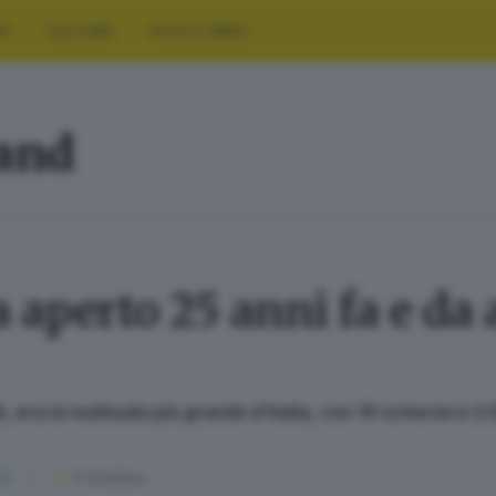
RT
CULTURA
FOTO E VIDEO
land
 aperto 25 anni fa e da 
 era la multisala più grande d’Italia, con 10 schermi e 2
23
3
' di lettura