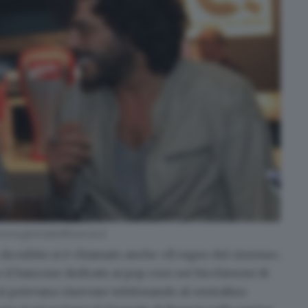
ww.giornaledibrescia.it
in da subito si è chiamato anche «Il regno del cinema»,
a e il bancone dedicato ai pop corn nei bicchieroni di
e si potevano riservare telefonando al centralino