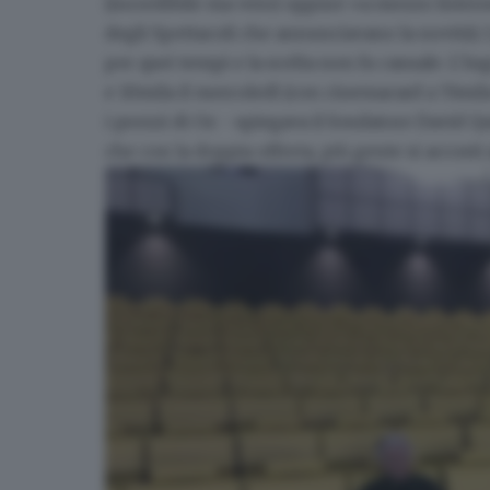
(incredibile ma vero) oppure «a mezzo Internet
degli Spettacoli che annunciavano la novità)
per quei tempi e la scelta non fu casuale. L’in
e 10mila il mercoledì
(con cinemacard a 55mila
i prezzi di Oz - spiegava il fondatore
David Qu
che con la doppia offerta, più gente si accosti