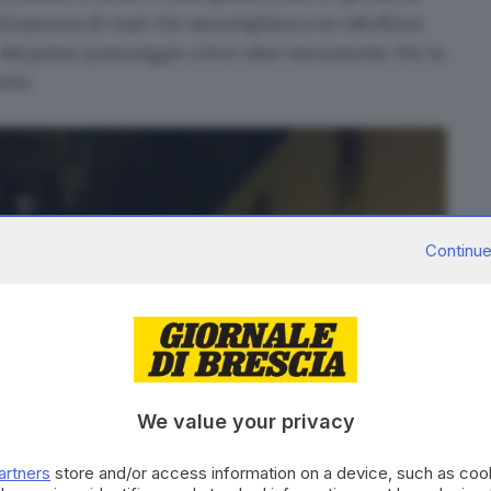
a frequenza di orari che assomigliava a un tabellone
, dal primo pomeriggio a ben oltre mezzanotte. Per la
otto.
Continue
We value your privacy
artners
store and/or access information on a device, such as co