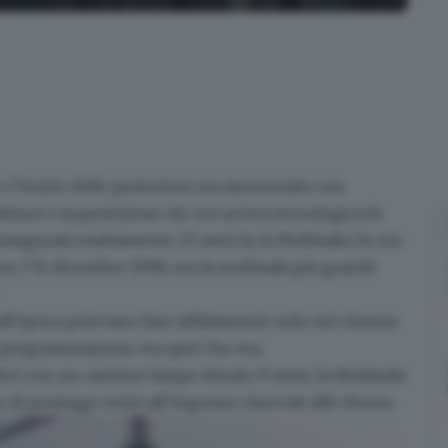
 GdB
e e l’inizio delle proiezioni era annunciato con
Atmos e la proiezione 4k: era un’era tecnologica fa.
naugurata esattamente 25 anni fa
, la
Multisala Oz
era
e, l’11 dicembre 1998, era la multisala più grande
 all’epoca potevano fare affidamento solo sui
cinema
 di programmazione era quel che era.
leri con
un cantiere lampo durato 9 mesi
, la Multisala
i posteggi vicini all’ingresso riservati alle donne.