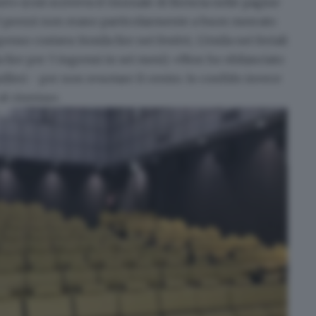
» (così scriveva il Giornale di Brescia nelle pagine
. I prezzi non erano particolarmente a buon mercato
gresso c
ostava 14mila lire nei festivi, 12mila nei feriali
 lire per 5 ingressi in sei mesi). «Non ho sbilanciato
illeri
- per non svuotare il centro. Io confido invece
 al cinema».