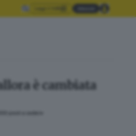
Leggi il GdB
Abbonati
allora è cambiata
.500 posti a sedere