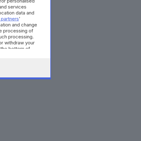
 for personalised
and services
cation data and
 partners
’
mation and change
e processing of
such processing.
or withdraw your
 the bottom of