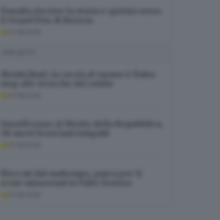
Doualla riscrive la storia e sprinta verso
il Grand Prix di Brescia
07.08.2026
I PIÙ LETTI
Montichiari, la caccia al varano è finita:
stop alle ricerche del rettile
07.08.2026
Onorificenze al Merito della Repubblica,
38 nuovi bresciani insigniti
07.08.2026
Bloccati dal maltempo, paura per 11
scout minorenni in Valle Dorizzo
07.08.2026