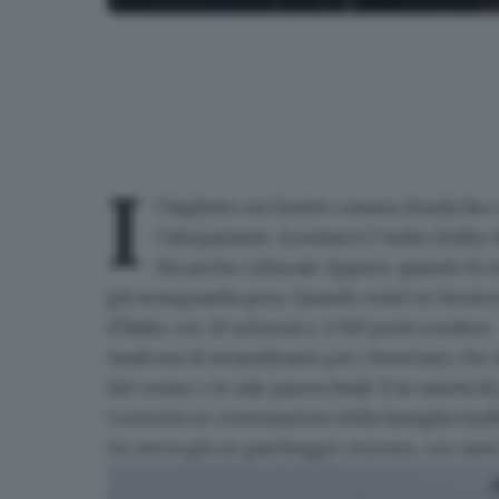
Alcune immagini della Multisala Oz dall'archvio del
I
l biglietto nei festivi costava 14mila lir
l’altoparlante. Scordatevi l’audio Dolby 
Ma anche culturale. Eppure, quando fu
i
già avanguardia pura. Quando entrò in funzion
d’Italia, con 10 schermi e 2.500 posti a sedere.
Qualcosa di straordinario per i bresciani, che
del centro
o le sale parrocchiali. E la varietà
Costruita su commissione della famiglia Quil
Oz aveva già un parcheggio enorme, con tanto d