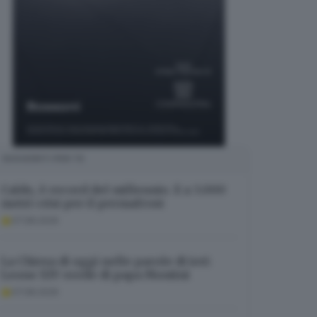
SUGGERITI PER TE
Caldo, è record del millennio. E a 3.000
metri crisi per il permafrost
07.08.2026
La Chiesa di oggi nelle parole di ieri:
Leone XIV erede di papa Montini
07.08.2026