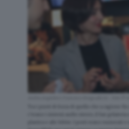
Ambra Angiolini e Francesco Renga alla Oz - Foto © w
Tra i punti di forza di quello che a ragione f
c’erano i sistemi audio stereo, il bar gelateri
plastica e alle bibite. I posti erano numerati 