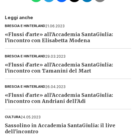
Leggi anche
21.06.2023
BRESCIA E HINTERLAND
«Flussi d'arte» all'Accademia SantaGiulia:
✕
l'incontro con Elisabetta Modena
Cosa è successo oggi? A
29.03.2023
BRESCIA E HINTERLAND
metà pomeriggio
«Flussi d'arte» all'Accademia SantaGiulia:
facciamo il punto, tra
l'incontro con Tamanini del Mart
cronaca e novità del
giorno.
26.04.2023
BRESCIA E HINTERLAND
Email*
«Flussi d'arte» all'Accademia SantaGiulia:
l'incontro con Andriani dell'Adi
Quando invii il modulo, controlla la tua inbox per
24.05.2023
CULTURA
confermare l'iscrizione
Sassolino in Accademia SantaGiulia: il live
dell'incontro