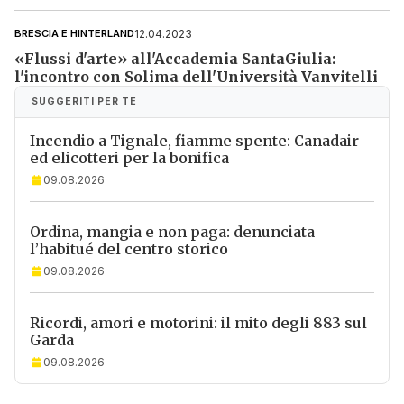
Informativa ai sensi dell’articolo 13 del
12.04.2023
BRESCIA E HINTERLAND
Regolamento UE 2016/679 o GDPR*
«Flussi d'arte» all'Accademia SantaGiulia:
Alla mail registrata verranno inviati periodicamente
l'incontro con Solima dell'Università Vanvitelli
messaggi di posta elettronica contenenti le ultime notizie.
Potrà interrompere in ogni momento l'invio seguendo le
istruzioni che troverà in ogni messaggio.
Clicca qui per
SUGGERITI PER TE
l'informativa estesa
Incendio a Tignale, fiamme spente: Canadair
Accetta ed iscriviti
ed elicotteri per la bonifica
09.08.2026
Ordina, mangia e non paga: denunciata
l’habitué del centro storico
09.08.2026
Ricordi, amori e motorini: il mito degli 883 sul
Garda
09.08.2026