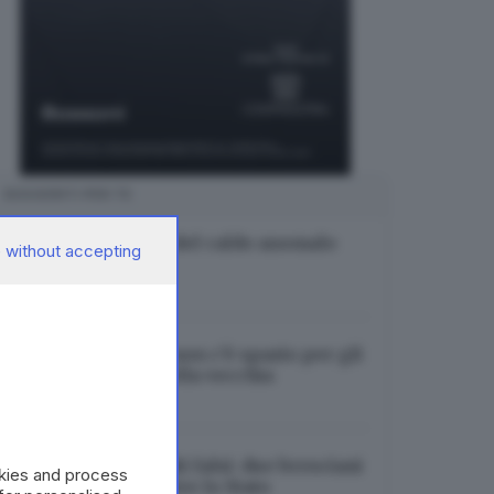
SUGGERITI PER TE
Si allenta la morsa del caldo anomalo
 without accepting
(per ora)
07.08.2026
Paratico, in mensa non c’è spazio per gli
studenti: riapre quella vecchia
07.08.2026
Sismabonus e crediti falsi: due bresciani
okies and process
condannati a risarcire lo Stato