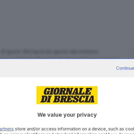
di ignoti.
Nel fascicolo aperto
dal sostituto
cesso di Paolo Masserdotti, da qualche ora, ci sono i
 alla piscina Lamarmora, lo scorso 31 luglio, quando
Continue
ua.
ione dei quattro assistenti ai bagnanti sia un atto
ti. Dopo l’autopsia disposta dal pm
autopsia della quale ancora non si conosce l’esito -
i la procura intende dare ai quattro la possibilità di
We value your privacy
o invece
non figurano
i responsabili della struttura di
artners
store and/or access information on a device, such as co
 zona di via Crocifissa di Rosa è ancora da appurare.