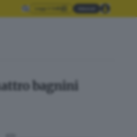
Leggi il GdB
Abbonati
uattro bagnini
ADV