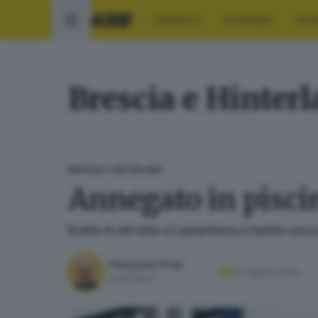
CRONACA
ECONOMIA
SPO
Brescia e Hinter
BRESCIA E HINTERLAND
Annegato in pisci
Erano in servizio a Lamarmora e hanno socc
Pierpaolo Prati
07 agosto 2019
Giornalista