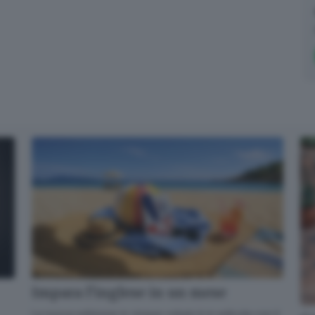
Impara l’inglese in un mese
La nuova edizione in cinque volumi è in edicola con il