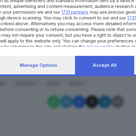
h as unique identifiers and standard information sent by a device
ontent, advertising and content measurement, audience research 
 una responsabilità in capo ai bagnini, è di un
h your permission we and our
1731 partners
may use precise geolo
re di piscine, spesso nuotava in quella di viale
ough device scanning. You may click to consent to our and our
1731
al caso, paiono poco orientati a credere che sia
cribed above. Alternatively you may access more detailed infor
before consenting or to refuse consenting. Please note that som
dove l’acqua è bassa e dove l’anziano pertanto
 may not require your consent, but you have a right to object to 
bilità in capo a chi doveva sorvegliare sui bagnanti
will apply to this website only. You can change your preferences 
e by returning to this site and clicking the
privacy policy
button at
 tentato di evitare il tragico epilogo.
Manage Options
Accept All
RIPRODUZIONE RISERVATA © GIORNALE DI BRESCIA
ato
Lamarmora
bagnini
Brescia