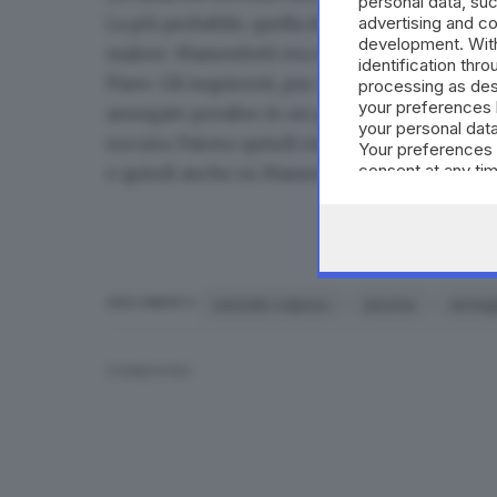
personal data, suc
advertising and c
La più probabile, quella destinata ad escludere
development. Wit
malore. Masserdotti era un assiduo frequentato
identification thr
Piave. Gli inquirenti, pur non lasciando nulla 
processing as des
your preferences 
annegato peraltro in un punto dell’impianto 
your personal data
toccava. Paiono quindi escludere una responsa
Your preferences 
consent at any tim
e quindi anche su Masserdotti. I bagnini hanno
the webpage.
omicidio colposo
piscina
anneg
ARGOMENTI
CONDIVIDI