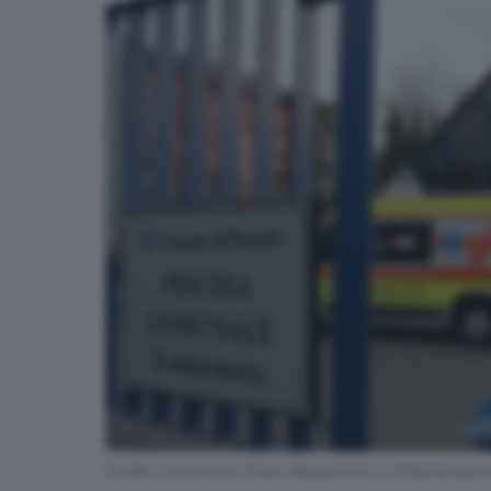
Inutile il ricovero di Paolo Masserdotti in Poliambulan