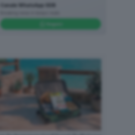
Canale WhatsApp GDB
Breaking news in tempo reale
Seguici