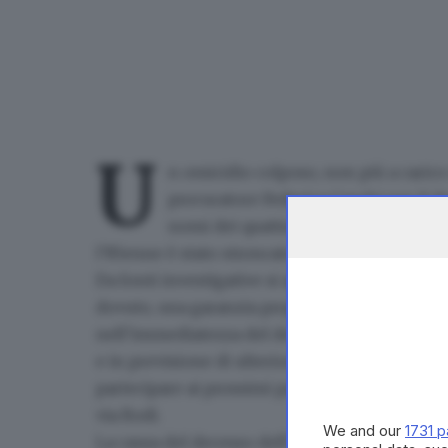
U
n omicidio colposo, non più a carico 
procuratore Federica Ceschi per il de
nomi dei
quattro bagnini
in servizio
l’85enne è stato stroncato da un malore
in acq
Da fonti investigative si apprende che l’iscriz
dovuto, una garanzia proprio nei loro confron
nell’immediatezza del decesso dell’anziano - 
e in previsione di ulteriori accertamenti tecnic
partecipare ai prossimi passaggi. Nel fascicol
via Rodi.
We and our
1731 p
La causa del decesso dell’85enne di casa nella