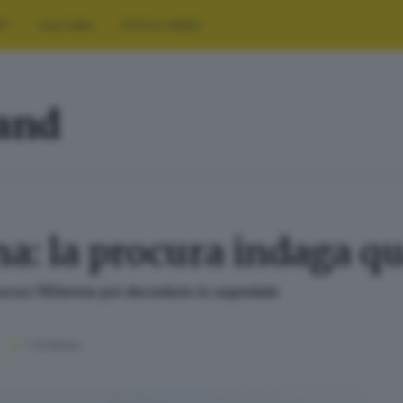
RT
CULTURA
FOTO E VIDEO
land
na: la procura indaga q
orso l’85enne poi deceduto in ospedale
1
' di lettura