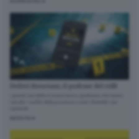
SCOPRI DI PIÙ
Delitti Bresciani, il podcast del GdB
I grandi casi della cronaca nera e giudiziaria che hanno
varcato i confini della provincia e sono diventati casi
nazionali
ASCOLTA