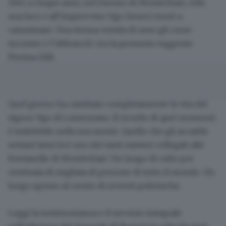
1947, a cinque anni, nel Duomo di Montichiari, vide
una luce e all’improvviso Ugo Seneci tornò a
camminare. Una donna vestita di nero gli corse
incontro e l’abbracciò: era la presunta veggente
Pierina Gilli.
Quel giorno ha cambiato completamente la vita del
signor Ugo di Lumezzane
. Il ricordo di quei momenti
è indelebile nella sua mente. Quello che gli accadde
settant’anni fa è uno dei tanti misteri collegati alle
Fontanelle di Montichiari. Un luogo di culto per
centinaia di migliaia di persone di tutto il mondo. Un
luogo spesso al centro di roventi polemiche.
Leggi la testimonianza e il servizio integrale