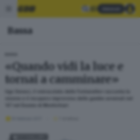
Abbonati
Bassa
BASSA
«Quando vidi la luce e
tornai a camminare»
Ugo Seneci, il «miracolato delle Fontanelle» racconta la
visione e il recupero improvviso delle gambe avvenuti nel
'47 nel Duomo di Montichiari
19 febbraio 2017
1
' di lettura
FOTOGALLERY