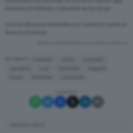
sull'edizione del Giornale di Brescia
in edicola oggi,
domenica 19 febbraio, scaricabile anche
da qui
Iscriviti alla nostra newsletter
per ricevere le notizie di
Brescia e provincia
RIPRODUZIONE RISERVATA © GIORNALE DI BRESCIA
Fontanelle
misteri
poliomelite
ARGOMENTI
Ugo Seneci
Luce
Pierina Gilli
veggente
Duomo
Montichiari
Lumezzane
CONDIVIDI
SUGGERITI PER TE