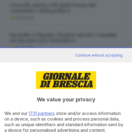
Cencelli, morto a 90 anni l’uomo del
«manuale» della politica
09.08.2026
Incendio a Tignale, fiamme spente: Canadair
ed elicotteri per la bonifica
09.08.2026
Continue without accepting
Ordina, mangia e non paga: denunciata
l’habitué del centro storico
09.08.2026
We value your privacy
We and our
1731 partners
store and/or access information
Canale WhatsApp GDB
on a device, such as cookies and process personal data,
such as unique identifiers and standard information sent by
Breaking news in tempo reale
a device for personalised advertising and content,