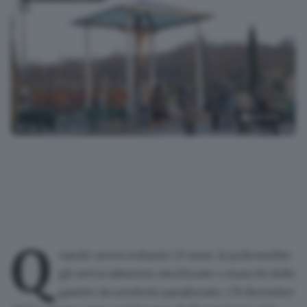
20
foto
Rosa mistica, tra misteri e fede
Q
uando aveva soltanto 13 mesi, la poliomelite
gli aveva talmente atrofizzato i muscoli delle
gambe da renderlo paralizzato
. L’8 dicembre