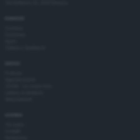
Via Solferino 22, 25121 Brescia
RUBRICHE
Cronaca
Economia
Sport
Cultura e Spettacoli
SERVIZI
Podcast
Agenda eventi
ZOOM - Le vostre foto
Lettere al direttore
Abbonamenti
AZIENDA
Chi siamo
Contatti
Redazione