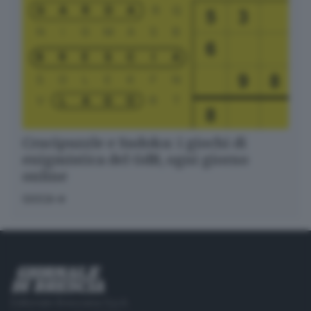
Crucipuzzle e Sudoku: i giochi di
enigmistica del GdB, ogni giorno
online
GIOCA
Editoriale Bresciana S.p.A.