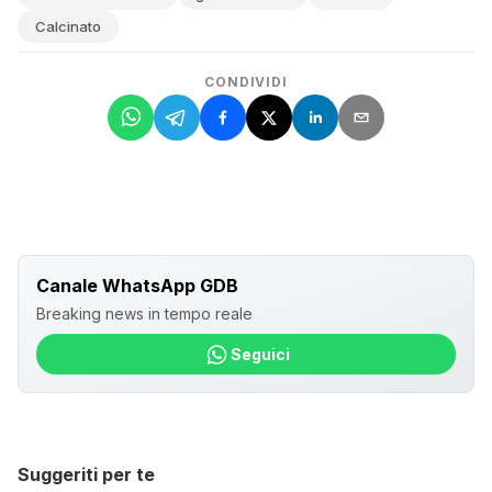
penetra e ti resta addosso, anche sui vestiti (...). Fa
Calcinato
lacrimare gli occhi (...). È come fosse ammoniaca, non
riesco nemmeno a definirlo (...). Impossibile anche
CONDIVIDI
aprire le finestre, questo non è vivere (...)». Una
situazione che si è protratta per anni, almeno fino
all’estate del 2019, rendendo impossibile la vita dei
cittadini. «Un problema - aggiunge Corsini - a cui si
aggiungono i numerosi episodi di perdita di gessi di
defecazione da fanghi
sulle strade
, caduti dai
trattori». Proprio gli
odori molesti
hanno portato al
Canale WhatsApp GDB
sequestro dei tre impianti della Wte.
Breaking news in tempo reale
Fanghi contaminati: le intercettazioni choc/2
Seguici
«Di questo caso ci occupiamo da anni - spiega Fabio
Cambielli, direttore del dipartimento bresciano di
Arpa Lombardia -, sollecitati dai tantissimi esposti per
molestie olfattive. Abbiamo effettuato diversi
Suggeriti per te
controlli, in media uno o due all’anno, e in alcuni casi