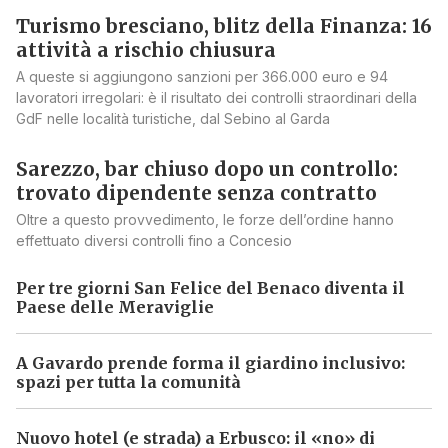
è stata riscontrata una
gestione non corretta dei
Turismo bresciano, blitz della Finanza: 16
attività a rischio chiusura
fanghi in ingresso
». Nel merito di quest’indagine,
Arpa ha eseguito analisi approfondite e
A queste si aggiungono sanzioni per 366.000 euro e 94
lavoratori irregolari: è il risultato dei controlli straordinari della
campionamenti, in collaborazione con i Carabineri
GdF nelle località turistiche, dal Sebino al Garda
forestali. I dati emersi
sono «impressionanti»
, come
scrive il gip Elena Stefana nell’ordinanza: «Nei
Sarezzo, bar chiuso dopo un controllo:
campioni dei gessi in uscita dall’azienda e in
trovato dipendente senza contratto
spargimento le sostanze inquinanti (fluoruri, solfati,
Oltre a questo provvedimento, le forze dell’ordine hanno
cloruri, nichel, rame, selenio, arsenico, idrocarburi,
effettuato diversi controlli fino a Concesio
zinco, fenolo, metilfenolo e altri) erano decine, se
Per tre giorni San Felice del Benaco diventa il
non addirittura
centinaia di volte superiori ai
Paese delle Meraviglie
parametri di legge
».
I fanghi, il trattamento e i gessi
A Gavardo prende forma il giardino inclusivo:
spazi per tutta la comunità
Wte srl, fondata nel 1997, si occupa di progettazione,
costruzione e gestione di impianti di recupero rifiuti,
Nuovo hotel (e strada) a Erbusco: il «no» di