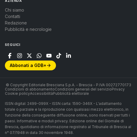
AZIENDA
cresciuto sui fanghi». Le parole sono di Antonio
Chi siamo
Carucci, geologo milanese e addetto alle vendite
Contatti
Redazione
dell’azienda bresciana. Sempre lui, dialogando con un
Pubblicità e necrologie
collega, dice: «Siamo talmente aziendalisti da non
avere più pudore».
SEGUICI
Il primo grave effetto della condotta della Wte è
l’
inquinamento del terreno agricolo
, ma se lo
spandimento fosse stato ripetuto nel tempo,
Abbonati a GDB+
potrebbe aver subito danni
anche la falda acquifera
.
«È un rischio che va verificato» secondo Cambielli,
© Copyright Editoriale Bresciana S.p.A. - Brescia - P.IVA 00272770173
Condizioni di abbonamento
Condizioni generali del servizio
Privacy
direttore Arpa, che aggiunge: «Non escludo che in
Cookie policy
Accessibilità
Pubblicità elettorale
futuro saremo chiamati ad approfondire anche questo
ISSN digital: 2499-099X - ISSN carta: 1590-346X - L'adattamento
aspetto».
totale o parziale e la riproduzione con qualsiasi mezzo elettronico, in
funzione della conseguente diffusione online, sono riservati per tutti i
Stato di salute a Calcinatello
paesi. Informative e moduli privacy. Edizione online del Giornale di
Per quanto riguarda le
conseguenze sulla salute
, per
Brescia, quotidiano di informazione registrato al Tribunale di Brescia al
n° 07/1948 in data 30 novembre 1948.
ora, non ci sono studi che dimostrino con certezza la