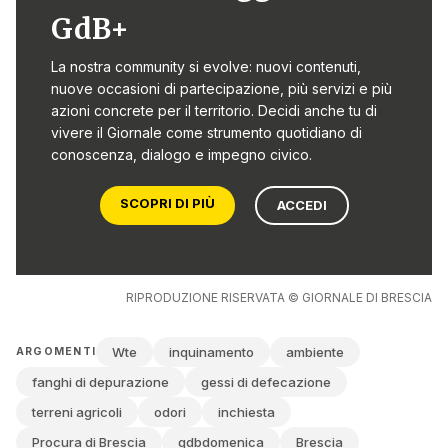
GdB+
LEGGI ANCHE
La nostra community si evolve: nuovi contenuti,
Fanghi contaminati: «Dalle tabelle dati
nuove occasioni di partecipazione, più servizi e più
impressionanti»
azioni concrete per il territorio. Decidi anche tu di
vivere il Giornale come strumento quotidiano di
conoscenza, dialogo e impegno civico.
LEGGI ANCHE
SCOPRI DI PIÙ
ACCEDI
Fanghi contaminati, Legambiente si
costituirà parte civile
RIPRODUZIONE RISERVATA © GIORNALE DI BRESCIA
LEGGI ANCHE
Fanghi inquinati: «Chissà il bimbo che
Wte
inquinamento
ambiente
ARGOMENTI
mangia questo mais»
fanghi di depurazione
gessi di defecazione
terreni agricoli
odori
inchiesta
Negli atti si legge: «Una
puzza di putrefazione
, che ti
Procura di Brescia
gdbdomenica
Brescia