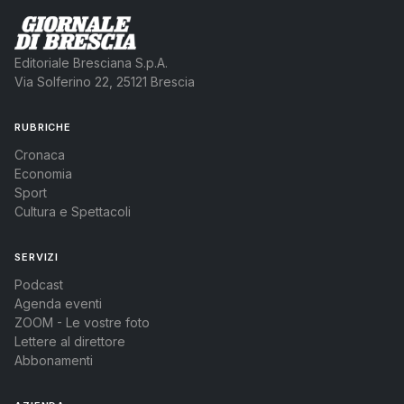
mercato.
Le conseguenze
Editoriale Bresciana S.p.A.
Via Solferino 22, 25121 Brescia
LEGGI ANCHE
RUBRICHE
Fanghi inquinati nei campi, Arpa:
«Verificare rischi per falde»
Cronaca
Economia
Sport
Cultura e Spettacoli
LEGGI ANCHE
Da Montichiari a Calcinato, reportage nella
SERVIZI
pattumiera d'Europa
Podcast
Agenda eventi
ZOOM - Le vostre foto
I gessi così ottenuti venivano poi smaltiti dalla Wte su
Lettere al direttore
terreni agricoli. Scioccante un’altra frase, ormai
Abbonamenti
tristemente celebre, emersa dalle intercettazioni:
«Chissà il bambino che mangia la pannocchia di mais