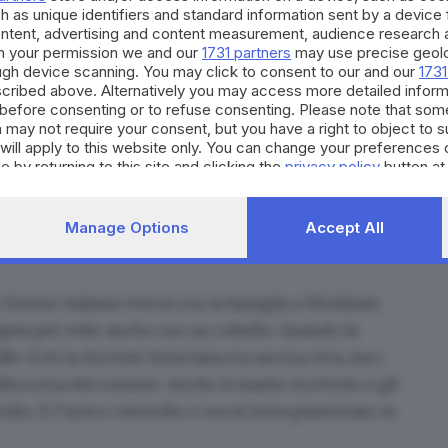
h as unique identifiers and standard information sent by a device
ontent, advertising and content measurement, audience research 
h your permission we and our
1731 partners
may use precise geolo
ough device scanning. You may click to consent to our and our
1731
cribed above. Alternatively you may access more detailed infor
before consenting or to refuse consenting. Please note that som
 may not require your consent, but you have a right to object to 
will apply to this website only. You can change your preferences 
e by returning to this site and clicking the
privacy policy
button at
Manage Options
Accept All
 52enne italiana viveva con la famiglia a Wickham
pita più volte anche con un coltello. Quando la
lle 11.45, la docente bresciana era ancora viva, ma i
lla scena del crimine
. Anche il marito era ferito e gli
idio. È l’unico coinvolto e ora si trova piantonato in