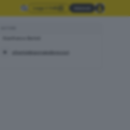
Leggi il GdB
Abbonati
AUTORE
Gianfranco Bertoli
gf.bertoli@giornaledibrescia.it