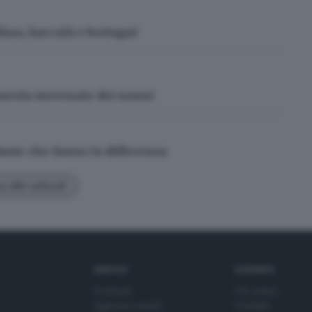
sso, baccalà e bertagnì
 tavola invernale dei nonni
uste che fanno la differenza
 altri articoli
SERVIZI
AZIENDA
Podcast
Chi siamo
Agenda eventi
Contatti