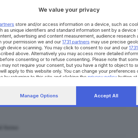
We value your privacy
artners
store and/or access information on a device, such as co
h as unique identifiers and standard information sent by a device
ontent, advertising and content measurement, audience research 
h your permission we and our
1731 partners
may use precise geolo
ough device scanning. You may click to consent to our and our
1731
cribed above. Alternatively you may access more detailed infor
before consenting or to refuse consenting. Please note that som
 may not require your consent, but you have a right to object to 
will apply to this website only. You can change your preferences 
e by returning to this site and clicking the
privacy policy
button at
Manage Options
Accept All
primavera nel piatto bresciano
al forno