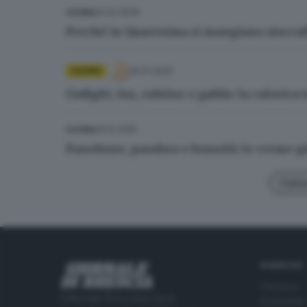
22.02.2026
CUCINA
Perché in Quaresima si mangiano stoccafi
25.01.2026
CUCINA
Cudighi, òss, cuhtine e gabüs: la calorica
29.12.2025
CUCINA
Panettone, pandoro e bossolà: le creme gi
Carica
RUBRICHE
Cronaca
Editoriale Bresciana S.p.A.
Economia