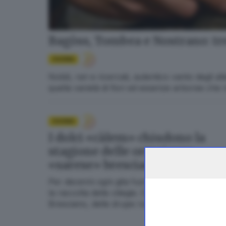
Bagòss, Tombea e Nostrano: tre
CUCINA
Nobili, rari e ricercati, autentico vanto degli
quella varietà di fiori ed essenze arboree che
CUCINA
I dolci «càlem» chiudono la
stagione delle ormai rare
«sarese» bresciane
Per decenni ogni gita fuoriporta si concludeva
la raccolta delle ciliegie. Cosa resta oggi, nel
Bresciano, delle drupe rosse e carnose