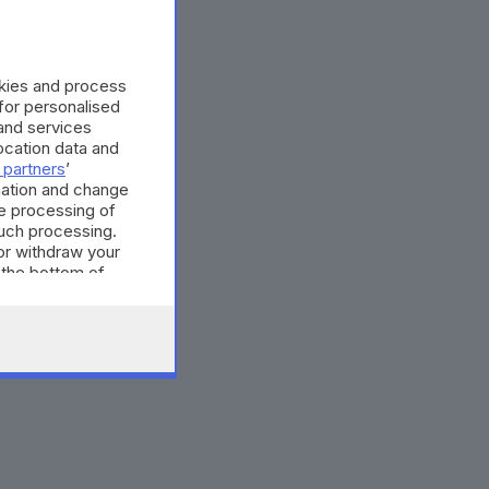
okies and process
 for personalised
and services
cation data and
 partners
’
mation and change
e processing of
such processing.
or withdraw your
 the bottom of