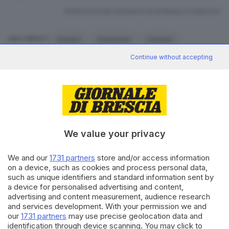
RIPRODUZIONE RISERVATA © GIORNALE DI BRESCIA
turismo
Greenway
ciclismo
ARGOMENTI
ciclabili
Valtrompia
Continue without accepting
CONDIVIDI
We value your privacy
SUGGERITI PER TE
We and our
1731 partners
store and/or access information
Coi 99 Posse e gli Asian Dub Foundation un
on a device, such as cookies and process personal data,
doppio live di alto livello
such as unique identifiers and standard information sent by
08.08.2026
a device for personalised advertising and content,
advertising and content measurement, audience research
and services development. With your permission we and
Il Gavardo di Seconda mette nel mirino i play
our
1731 partners
may use precise geolocation data and
off
identification through device scanning. You may click to