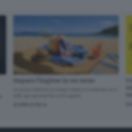
Cr
Impara l’inglese in un mese
en
La nuova edizione in cinque volumi è in edicola con il
o
GdB ogni giovedì fino al 20 agosto
di
GI
SCOPRI DI PIÙ