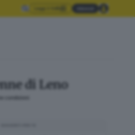
Leggi il GdB
Abbonati
4enne di Leno
ne condizioni
SUGGERITI PER TE