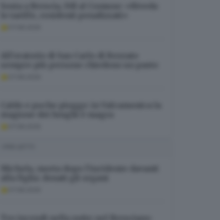
Sosta a Brescia, FdI al Comune: «Riveda
le tariffe, residenti penalizzati»
07.08.2026
All’oratorio di San Carlo di Rezzato
sempre più persone chiedono un pasto
07.08.2026
Caldo e poche piogge: in Valcamonica la
stagione dei funghi è magra
07.08.2026
I PIÙ LETTI
Michela, morta dopo l’incidente davanti
alla figlia: donati gli organi
07.08.2026
Tre incendi nella notte nel Bresciano: