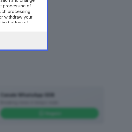
mation and change
e processing of
such processing.
or withdraw your
 the bottom of
Canale WhatsApp GDB
Breaking news in tempo reale
Seguici