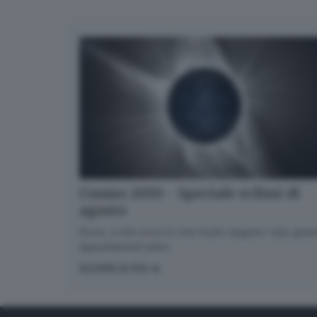
Cosmo 2050 - Speciale eclissi di
agosto
Dove, a che ora e in che modo seguire i due gran
appuntamenti estivi.
SCOPRI DI PIÙ