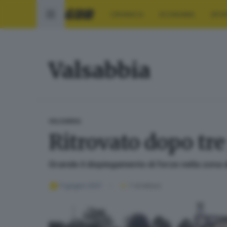
CRONACA
ECONOMIA
SPO
Valsabbia
VALSABBIA
Ritrovato dopo tre
Grande il dispiegamento di forze nella zona d
11 giugno 2021
1
' di lettura