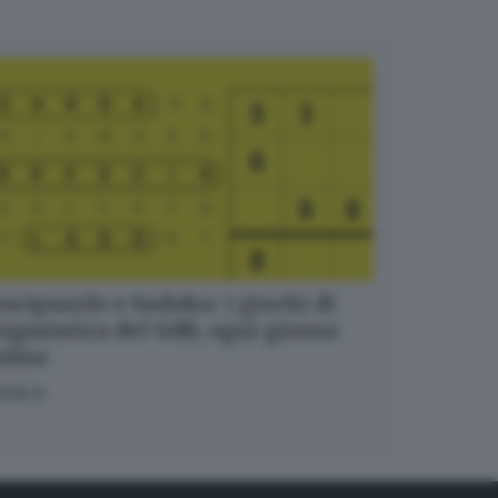
ucipuzzle e Sudoku: i giochi di
igmistica del GdB, ogni giorno
nline
OCA