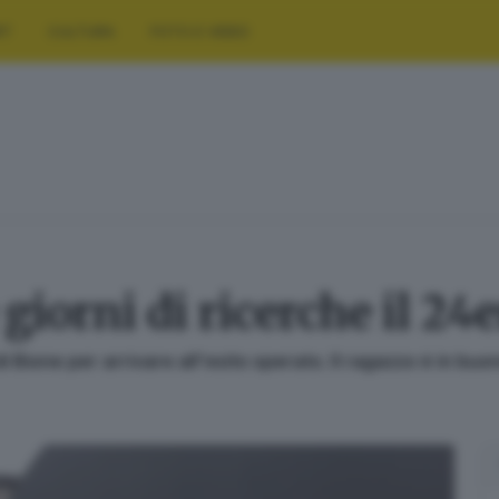
RT
CULTURA
FOTO E VIDEO
 giorni di ricerche il 2
i Bione per arrivare all'esito sperato. Il ragazzo è in buo