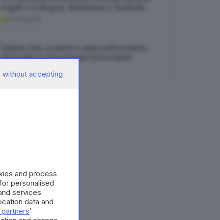
roghi a Cologne, Botticino e Torbole
07.08.2026
Saluta Gut, sciatrice anticonformista,
vincente e con sangue bresciano
07.08.2026
 without accepting
okies and process
 for personalised
and services
cation data and
 partners
’