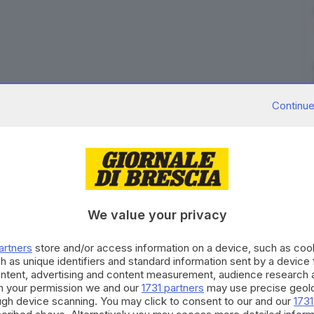
 sinergia con i Vigili del Fuoco, Cnsas, Stazione dei
Continue
ia di Salò, Polizia Locale e protezione civile, è stato
nni di Leno
disperso da alcuni giorni.
Il giovane era in
a mista di ricercatori, è in buone condizioni di salute.
che con personale Tas, squadre da terra, droni,
f.
 zaino e tenda da campeggio, dicendo di non cercarlo
We value your privacy
 in un piccolo supermercato di Casto, dove è stato
artners
store and/or access information on a device, such as co
tranquillamente la spesa. L’auto della madre
h as unique identifiers and standard information sent by a device
icento, è stata rinvenuta poco fuori dall’abitato di
ontent, advertising and content measurement, audience research 
 questo punto,
già mercoledì sera
, sono iniziate le
h your permission we and our
1731 partners
may use precise geolo
ough device scanning. You may click to consent to our and our
1731
 macchina dei soccorsi a mettersi in moto, è la
fragilità