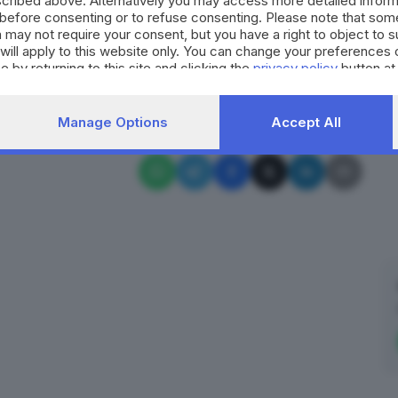
cribed above. Alternatively you may access more detailed infor
toporsi più a determinate cure.
before consenting or to refuse consenting. Please note that som
 may not require your consent, but you have a right to object to 
will apply to this website only. You can change your preferences 
e by returning to this site and clicking the
privacy policy
button at
RIPRODUZIONE RISERVATA © GIORNALE DI BRESCIA
ione
Manage Options
Accept All