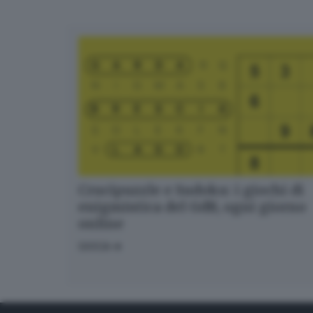
Crucipuzzle e Sudoku: i giochi di
enigmistica del GdB, ogni giorno
online
GIOCA