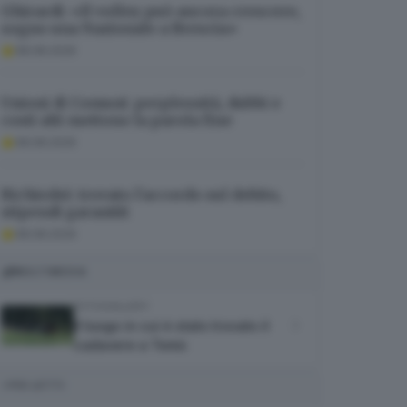
Ghirardi: «Il volley può ancora crescere,
sogno una Nazionale a Brescia»
08.08.2026
Unioni di Comuni: perplessità, dubbi e
costi alti mettono la parola fine
08.08.2026
Richiedei: trovato l’accordo sul debito,
stipendi garantiti
08.08.2026
MULTIMEDIA
FOTOGALLERY
Il luogo in cui è stato trovato il
cadavere a Temù
I PIÙ LETTI