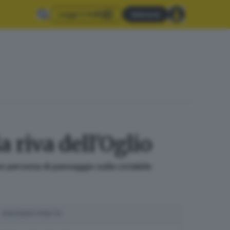
Leggi il GdB
Abbonati
 riva dell'Oglio
un persona di passaggio sulla ciclabile
SUGGERITI PER TE