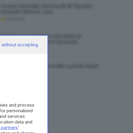
Grosso incendio nei boschi di Tignale,
evacuate diverse case
07.08.2026
Schianto tra un’auto e una moto in
tangenziale Sud, grave un uomo
 without accepting
07.08.2026
Gardaland, nuovo incendio a pochi metri
dalle attrazioni
07.08.2026
okies and process
 for personalised
and services
cation data and
 partners
’