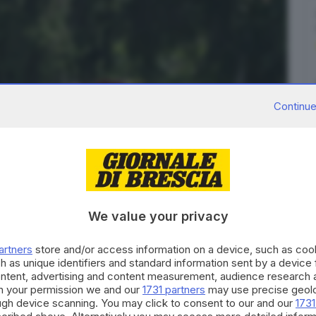
Continue
We value your privacy
8
foto
artners
store and/or access information on a device, such as co
h as unique identifiers and standard information sent by a device
he scende dalla val Canè e attraversa Temù per poi
ontent, advertising and content measurement, audience research 
a valle rispetto al punto in cui il torrente confluisce
h your permission we and our
1731 partners
may use precise geolo
ough device scanning. You may click to consent to our and our
1731