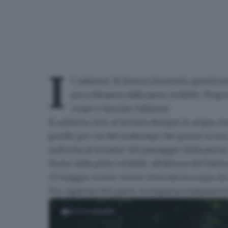
I
l cadavere di donna rinvenuto questa m
poca distanza dalla pista ciclabile. Prop
corpo e lanciato l'allarme.
Il cadavere non si trovava dunque in acqua, ma 
gonfio per via del maltempo dei giorni scorsi,
nell'erba al termine del passaggio della piena.
fiume dalla pista ciclabile
, all'altezza del baci
23 maggio scorso
venne ritrovata la scarpa d
l'ex vigilessa del paese scomparsa esattamente
FOTOGALLERY