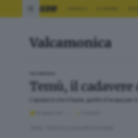
CRONACA
ECONOMIA
SPO
Valcamonica
VALCAMONICA
Temù, il cadavere 
L'ipotesi è che il fiume, gonfio d'acqua per i
08 agosto 2021
1
' di lettura
TEMU': TROVATO CADAVERE DI DONNA