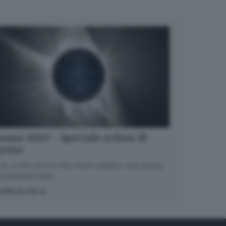
smo 2050 - Speciale eclissi di
gosto
e, a che ora e in che modo seguire i due grandi
untamenti estivi.
OPRI DI PIÙ