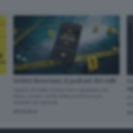
Delitti Bresciani, il podcast del GdB
Co
a
I grandi casi della cronaca nera e giudiziaria che
hanno varcato i confini della provincia e sono
Dov
diventati casi nazionali
app
ASCOLTA
SC