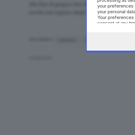
processing as des
Alla fine di giugno due delle tre figlie di Laur
your preferences 
your personal data
iscritti nel registro degli indagati
con l'accusa
Your preferences 
consent at any tim
the webpage.
cadavere
donna
Laura Ziliani
ARGOMENTI
CONDIVIDI