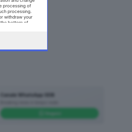
mation and change
e processing of
such processing.
or withdraw your
 the bottom of
Canale WhatsApp GDB
Breaking news in tempo reale
Seguici