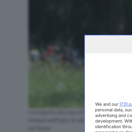
We and our
1731 p
personal data, suc
La scarpa fu ritrovata nel torrente Fumeclo c
Il luogo in cui è stato trovato il cadavere a Temù
advertising and c
buttarsi nell'Oglio. Il cadavere è stato trovato 
development. Wit
identification thr
nel fiume.