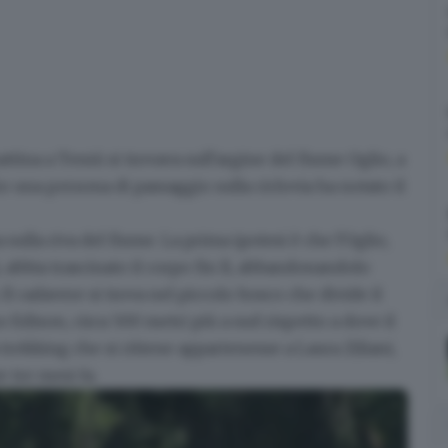
attina a Temù
si trovava
sull'argine del fiume Oglio
, a
rio una persona di passaggio sulla ciclovia ha notato il
sulla riva del fiume. La prima ipotesi è che l'Oglio,
 abbia trascinato il corpo fin lì, abbandonandolo
 Il cadavere si trova
nel piccolo bosco che divide il
no Edison, circa 500 metri più a sud rispetto a dove il
a trekking
che si ritiene appartenesse a
Laura Ziliani
,
 tre mesi fa.