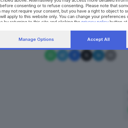
cribed above. Alternatively you may access more detailed infor
a Ziliani e il fidanzato della maggiore sono stati
before consenting or to refuse consenting. Please note that som
 may not require your consent, but you have a right to object to 
 di omicidio volontario
.
will apply to this website only. You can change your preferences 
e by returning to this site and clicking the
privacy policy
button at
RIPRODUZIONE RISERVATA © GIORNALE DI BRESCIA
Temù
Manage Options
Accept All