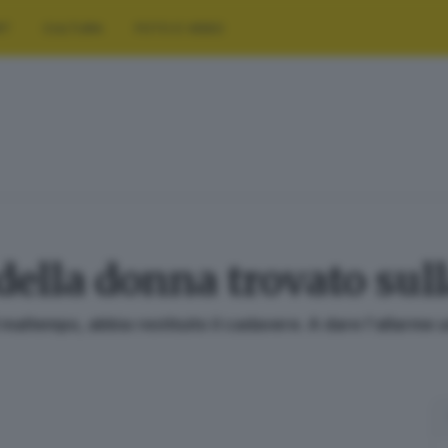
RT
CULTURA
FOTO E VIDEO
della donna trovato sulla
l maltempo, abbia restituito il cadavere. A dare l'allarme 