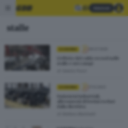
Abbonati
stalle
06.07.2025
ECONOMIA
L’effetto del caldo record nelle
stalle e nei campi
di
Valerio Pozzi
17.12.2023
ECONOMIA
Emissioni industriali,
allevamenti di bovini esclusi
dalla direttiva
di
Stefano Martinelli