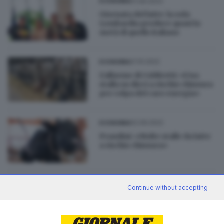
01.06.2023
ECONOMIA
Giornata del latte: la sola
Lombardia produce quasi la
metà di quello italiano
21.10.2022
ECONOMIA
L'allarme di Coldiretti: «Una
stalla su dieci a rischio chiusura
per colpa del caro energia»
02.09.2022
ECONOMIA
Prandini: «Molte stalle da latte
a rischio chiusura»
29.06.2021
ECONOMIA
Continue without accepting
Stalle roventi, nella Bassa in
azione ventilatori e doccette