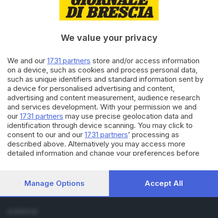
01.03.2019
BASSA
Orrore in cascina, uccise sei
We value your privacy
mucche: erano tutte gravide
We and our
1731 partners
store and/or access information
on a device, such as cookies and process personal data,
such as unique identifiers and standard information sent by
18.04.2016
ECONOMIA
a device for personalised advertising and content,
In piazza con il «latte della
advertising and content measurement, audience research
solidarietà»
and services development. With your permission we and
our
1731 partners
may use precise geolocation data and
identification through device scanning. You may click to
consent to our and our
1731 partners
’ processing as
described above. Alternatively you may access more
detailed information and change your preferences before
consenting or to refuse consenting. Please note that some
processing of your personal data may not require your
Editoriale Bresciana S.p.A.
consent, but you have a right to object to such processing.
Manage Options
Accept All
Via Solferino 22, 25121 Brescia
Your preferences will apply to this website only. You can
change your preferences or withdraw your consent at any
time by returning to this site and clicking the
privacy policy
RUBRICHE
button at the bottom of the webpage.