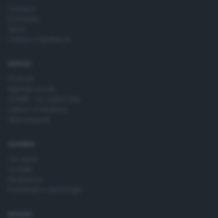
Cronaca
Economia
Sport
Cultura e Spettacoli
SERVIZI
Podcast
Agenda eventi
ZOOM - Le vostre foto
Lettere al direttore
Abbonamenti
AZIENDA
Chi siamo
Contatti
Redazione
Pubblicità e necrologie
SEGUICI