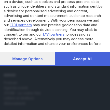
on a device, such as cookies and process personal data,
such as unique identifiers and standard information sent by
a device for personalised advertising and content,
advertising and content measurement, audience research
and services development. With your permission we and
Editoriale Bresciana S.p.A.
our
1731 partners
may use precise geolocation data and
Via Solferino 22, 25121 Brescia
identification through device scanning. You may click to
consent to our and our
1731 partners
’ processing as
described above. Alternatively you may access more
RUBRICHE
detailed information and change your preferences before
Cronaca
consenting or to refuse consenting. Please note that some
Economia
processing of your personal data may not require your
consent, but you have a right to object to such processing.
Sport
Manage Options
Accept All
Your preferences will apply to this website only. You can
Cultura e Spettacoli
change your preferences or withdraw your consent at any
time by returning to this site and clicking the
privacy policy
SERVIZI
button at the bottom of the webpage.
Podcast
Agenda eventi
ZOOM - Le vostre foto
Lettere al direttore
Abbonamenti