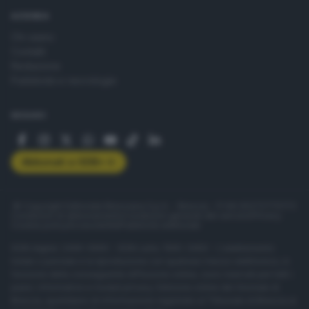
AZIENDA
Chi siamo
Contatti
Redazione
Pubblicità e necrologie
SEGUICI
Abbonati a GDB+
© Copyright Editoriale Bresciana S.p.A. - Brescia - P.IVA 00272770173
Condizioni di abbonamento
Condizioni generali del servizio
Privacy
Cookie policy
Accessibilità
Pubblicità elettorale
ISSN digital: 2499-099X - ISSN carta: 1590-346X - L'adattamento
totale o parziale e la riproduzione con qualsiasi mezzo elettronico, in
funzione della conseguente diffusione online, sono riservati per tutti i
paesi. Informative e moduli privacy. Edizione online del Giornale di
Brescia, quotidiano di informazione registrato al Tribunale di Brescia al