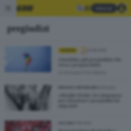
Abbonati
pregiudizi
23.05.2025
OPINIONI
Omofobia, più pregiudizio che
vera e propria fobia
di
Giuseppe Pino Maiolo
19.05.2022
BRESCIA E HINTERLAND
«Meglio Vicini»: la campagna
per smontare i pregiudizi sui
migranti
17.05.2022
CULTURA
Presentazione di «Parole e