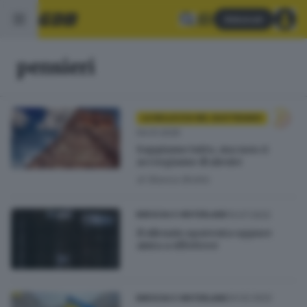
Abbonati
pensieri
LA BELLEZZA NEL QUOTIDIANO
04.01.2025
Sappiamo tutto, ma non ci
accorgiamo di niente
di
Bianca Brotto
13.07.2022
BRESCIA E HINTERLAND
Il silenzio spaventa oppure
aiuta a riflettere
24.02.2022
BRESCIA E HINTERLAND