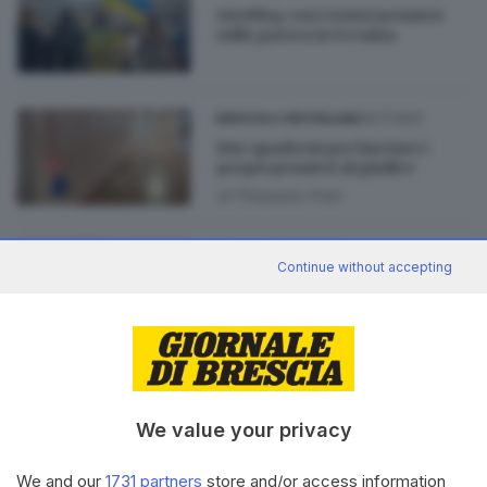
Liveblog con i vostri pensieri
sulla guerra in Ucraina
20.11.2021
BRESCIA E HINTERLAND
Due quaderni per lasciare i
propri pensieri al giudice
di
Pierpaolo Prati
30.03.2020
SCUOLA
Continue without accepting
Cosa ti passa per la testa?
06.03.2013
VALCAMONICA
Francesca, dai post su
We value your privacy
Facebook al romanzo
We and our
1731 partners
store and/or access information