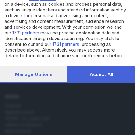
on a device, such as cookies and process personal data,
such as unique identifiers and standard information sent by
a device for personalised advertising and content,
advertising and content measurement, audience research
and services development. With your permission we and
Editoriale Bresciana S.p.A.
our
1731 partners
may use precise geolocation data and
Via Solferino 22, 25121 Brescia
identification through device scanning. You may click to
consent to our and our
1731 partners
’ processing as
described above. Alternatively you may access more
RUBRICHE
detailed information and change your preferences before
consenting or to refuse consenting. Please note that some
Cronaca
processing of your personal data may not require your
Economia
consent, but you have a right to object to such processing.
Manage Options
Accept All
Sport
Your preferences will apply to this website only. You can
Cultura e Spettacoli
change your preferences or withdraw your consent at any
time by returning to this site and clicking the
privacy policy
button at the bottom of the webpage.
SERVIZI
Podcast
Agenda eventi
ZOOM - Le vostre foto
Lettere al direttore
Abbonamenti