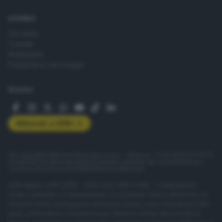
AZIENDA
Chi siamo
Contatti
Redazione
Pubblicità e necrologie
SEGUICI
Abbonati a GDB+
© Copyright Editoriale Bresciana S.p.A. - Brescia - P.IVA 00272770173
Condizioni di abbonamento
Condizioni generali del servizio
Privacy
Cookie policy
Accessibilità
Pubblicità elettorale
ISSN digital: 2499-099X - ISSN carta: 1590-346X - L'adattamento
totale o parziale e la riproduzione con qualsiasi mezzo elettronico, in
funzione della conseguente diffusione online, sono riservati per tutti i
paesi. Informative e moduli privacy. Edizione online del Giornale di