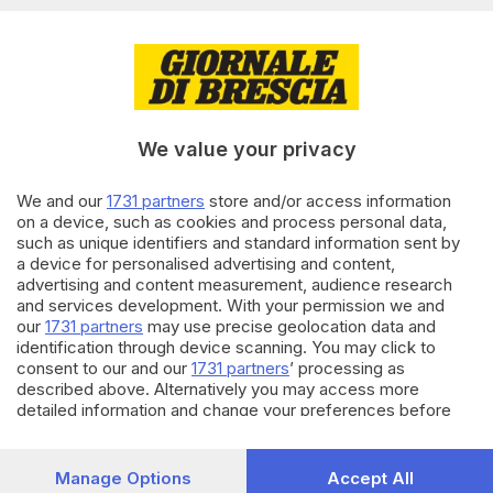
una trombosi
di
Paolo Bertoli
17.07.2023
ALTRI SPORT
La pallanuoto bresciana piange
Aldo Sussarello
We value your privacy
We and our
1731 partners
store and/or access information
on a device, such as cookies and process personal data,
24.03.2023
BASKET
such as unique identifiers and standard information sent by
Gabriel, l’ago della bilancia
a device for personalised advertising and content,
Germani: «Vorrei chiudere qui
advertising and content measurement, audience research
la mia carriera»
and services development. With your permission we and
our
1731 partners
may use precise geolocation data and
identification through device scanning. You may click to
Carica altri articoli
consent to our and our
1731 partners
’ processing as
described above. Alternatively you may access more
detailed information and change your preferences before
consenting or to refuse consenting. Please note that some
processing of your personal data may not require your
consent, but you have a right to object to such processing.
Manage Options
Accept All