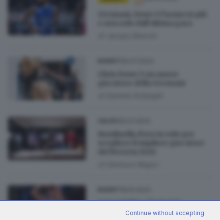
Germani, Dowe è l’uomo in più
e non solo dall’ultima gara
di
Jacopo Bianchi
06.07.2024
BASKET
Chris Dowe è un nuovo
giocatore della Germani
di
Daniele Ardenghi
30.01.2024
CALCIO
Rondinella d’oro in volo per
scegliere il migliore giocatore
del Brescia 2024
di
Gianluca Magro
18.10.2023
BASKET
Samuel Dilas, l'autopsia
conferma: morte causata da
Continue without accepting