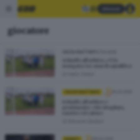
Abbonati
giocatore
17.04.2025
CALCIO DILETTANTI
Schiaffo all’arbitro, c’è la
stangata: tre anni di squalifica
di
Fabio Tonesi
15.04.2025
CALCIO DILETTANTI
Schiaffo all’arbitro e
pentimento: «Ho sbagliato,
smetto col calcio»
di
Giovanni Gardani
08.04.2025
BASKET