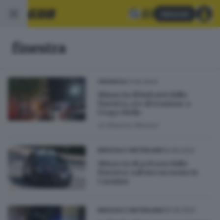
Abbonati
finestra
27.09.2024
CRONACA
Minaccia di buttarsi dalla
finestra, ore di tensione a
Urago Mella
di
Roberto Manieri
19.08.2023
BRESCIA E HINTERLAND
Minaccia di gettarsi dalla
finestra: salvato un uomo in
Carmine
06.06.2022
BRESCIA E HINTERLAND