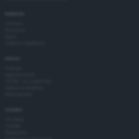
time by returning to this site and clicking the
privacy policy
button at the bottom of the webpage.
RUBRICHE
Cronaca
Economia
Sport
Cultura e Spettacoli
SERVIZI
Podcast
Agenda eventi
ZOOM - Le vostre foto
Lettere al direttore
Abbonamenti
AZIENDA
Chi siamo
Contatti
Redazione
Pubblicità e necrologie