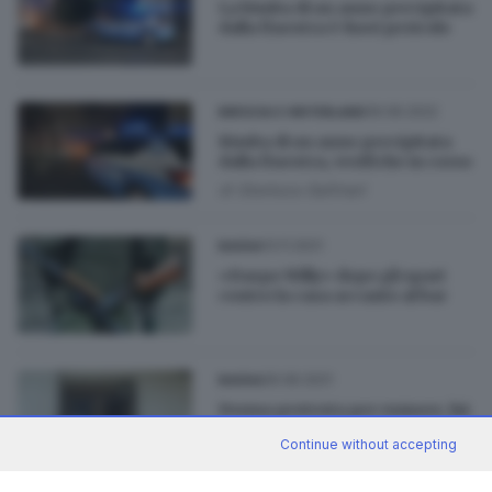
La bimba di un anno precipitata
dalla finestra è fuori pericolo
06.06.2022
BRESCIA E HINTERLAND
Bimba di un anno precipitata
dalla finestra, verifiche in corso
di
Gianluca Gallinari
13.11.2021
BASSA
«Daspo Willy» dopo gli spari
contro la casa accanto al bar
26.06.2021
BASSA
Donna protesta per rumore, lui
spara contro casa sua
Continue without accepting