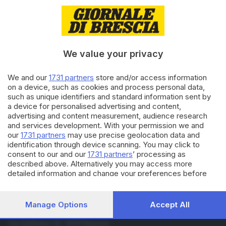
12.05.2021
BASSA
Bimbo di tre anni cade dalla
finestra, lo soccorrono i
passanti
We value your privacy
06.05.2021
BASSA
We and our
1731 partners
store and/or access information
Bimbo cade dalla finestra:
on a device, such as cookies and process personal data,
condannato a 4 mesi il papà
such as unique identifiers and standard information sent by
a device for personalised advertising and content,
advertising and content measurement, audience research
and services development. With your permission we and
Carica altri articoli
our
1731 partners
may use precise geolocation data and
identification through device scanning. You may click to
consent to our and our
1731 partners
’ processing as
described above. Alternatively you may access more
detailed information and change your preferences before
consenting or to refuse consenting. Please note that some
processing of your personal data may not require your
consent, but you have a right to object to such processing.
Manage Options
Accept All
Your preferences will apply to this website only. You can
Editoriale Bresciana S.p.A.
change your preferences or withdraw your consent at any
Via Solferino 22, 25121 Brescia