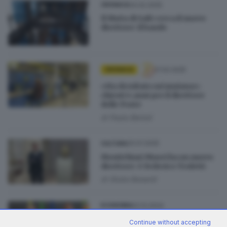
24.02.2025
CRONACA
Il MuSa di Salò cerca il nuovo
direttore: il bando
21.02.2025
CRONACA
«Ha derubato un’anziana»:
chiesti 4 anni per il direttore
delle Poste
di
Paolo Bertoli
20.01.2025
CULTURA
Montichiari Musei ha un nuovo
direttore: è Federico Troletti
di
Giulia Bonardi
02.12.2024
ECONOMIA
Coldiretti Brescia, il nuovo
Continue without accepting