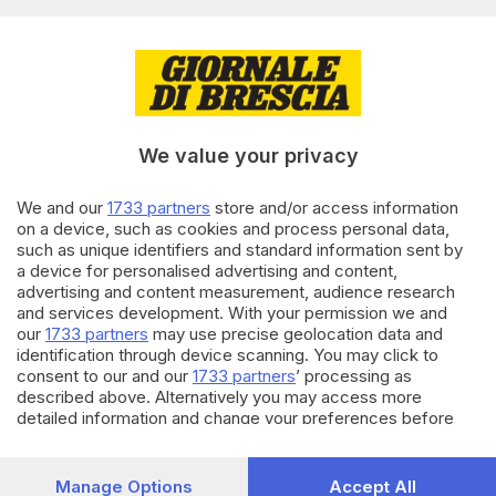
direttore è Andrea Repossini
di
Francesca Roman
08.01.2024
CULTURA
Stefano Karadjov sarà direttore
di Brescia Musei per altri 5 anni
We value your privacy
We and our
1733 partners
store and/or access information
05.11.2023
ITALIA E ESTERO
on a device, such as cookies and process personal data,
such as unique identifiers and standard information sent by
A Gerusalemme riapre il
a device for personalised advertising and content,
conservatorio Magnificat
advertising and content measurement, audience research
diretto dal frate bresciano
and services development. With your permission we and
Alberto Joan Pari
our
1733 partners
may use precise geolocation data and
identification through device scanning. You may click to
Carica altri articoli
consent to our and our
1733 partners
’ processing as
described above. Alternatively you may access more
detailed information and change your preferences before
consenting or to refuse consenting. Please note that some
processing of your personal data may not require your
consent, but you have a right to object to such processing.
Manage Options
Accept All