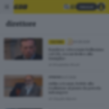
Abbonati
direttore
04.08.2026
CULTURA
Bandera: «Decennio bellissimo
col Ctb, ora mi dedico alla
famiglia»
di
Elisabetta Nicoli
14.07.2026
OPINIONI
Addio a Scanzi, fedele alla
tradizione al punto da poterla
infrangere
di
Claudio Baroni