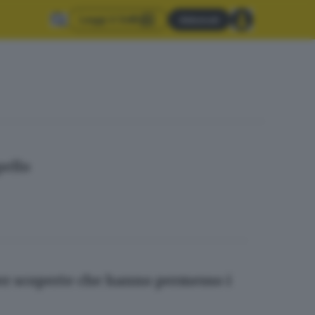
Leggi il GdB
Abbonati
pello
er scoperte che hanno permesso i