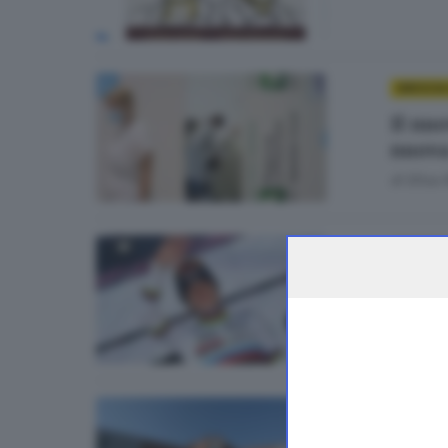
BRESCIA
Il nuo
nuova
di
Elisa 
ALTRI S
Giro d
di
Paolo 
BRESCIA 
Covid,