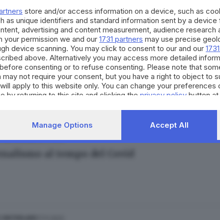
artners
store and/or access information on a device, such as co
h as unique identifiers and standard information sent by a device
ontent, advertising and content measurement, audience research 
h your permission we and our
1731 partners
may use precise geolo
ough device scanning. You may click to consent to our and our
1731
cribed above. Alternatively you may access more detailed infor
17.03.2023
ESTERO
before consenting or to refuse consenting. Please note that som
ibunale dei Ministri gli atti su Conte e Speran
 may not require your consent, but you have a right to object to 
will apply to this website only. You can change your preferences 
e by returning to this site and clicking the
privacy policy
button at
Manage Options
Accept All
18.11.2022
E HINTERLAND
ornalismo al tempo del Covid
17.11.2022
E HINTERLAND