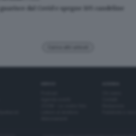
guarisce dal Covid e spegne 105 candeline
Carica altri articoli
SERVIZI
AZIENDA
Podcast
Chi siamo
Agenda eventi
Contatti
ZOOM - Le vostre foto
Redazione
Spettacoli
Lettere al direttore
Pubblicità e nec
Abbonamenti