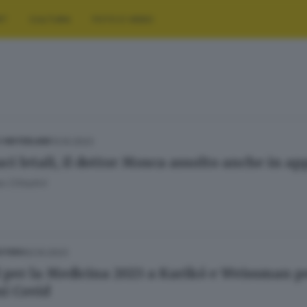
RT
CULTURA
FOTO E VIDEO
13.10.2023
E HINTERLAND
ci letali, il dottor Mosca assolto anche in ap
 Cittadini
02.10.2023
ESTERO
 per la Medicina 2023 a Karikó e Weissman p
ni Covid