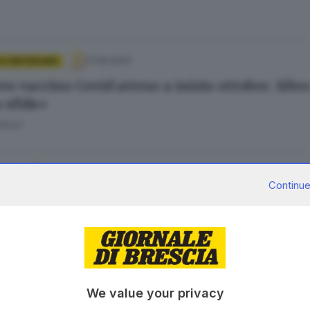
17.09.2023
 E HINTERLAND
vo vaccino Covid atteso a inizio ottobre. Sile
 sfida»
Rossi
16.05.2023
PORT
Continue
'Italia, la corsa rosa riparte oggi senza Evene
Venturini
30.04.2023
E HINTERLAND
We value your privacy
 i reparti al Civile dove c’è l’obbligo di indos