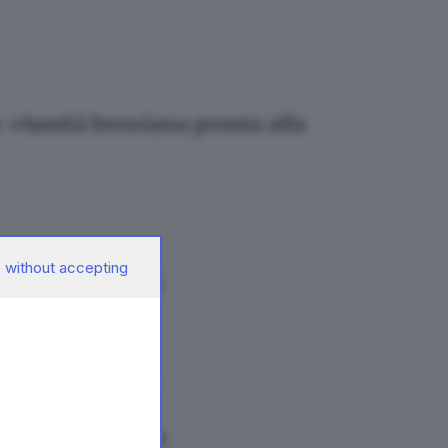
o: «Sanità bresciana pronta alla
 without accepting
poel e più timori
sare le mascherine