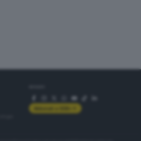
SEGUICI
Abbonati a GDB+
rologie