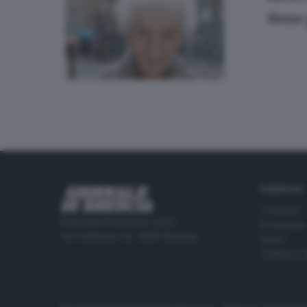
Nene 
RUBRICHE
Cronaca
Editoriale Bresciana S.p.A.
Economia
Via Solferino 22, 25121 Brescia
Sport
Cultura e 