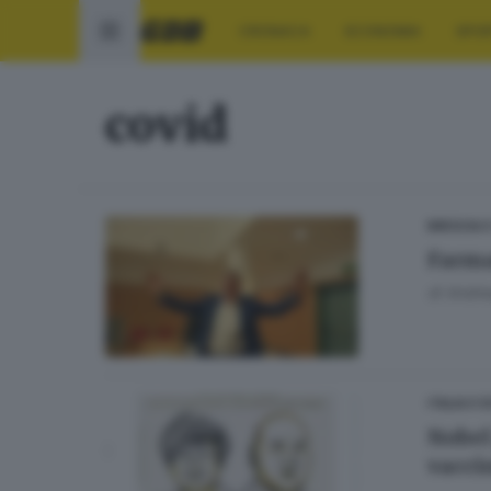
CRONACA
ECONOMIA
SPO
covid
BRESCIA 
Farma
di
Andrea
ITALIA E 
Nobel
vacci