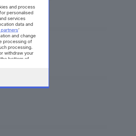
okies and process
 for personalised
and services
cation data and
 partners
’
mation and change
e processing of
za
such processing.
or withdraw your
 the bottom of