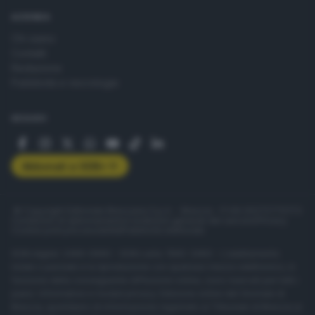
AZIENDA
Chi siamo
Contatti
Redazione
Pubblicità e necrologie
SEGUICI
Abbonati a GDB+
© Copyright Editoriale Bresciana S.p.A. - Brescia - P.IVA 00272770173
Condizioni di abbonamento
Condizioni generali del servizio
Privacy
Cookie policy
Accessibilità
Pubblicità elettorale
ISSN digital: 2499-099X - ISSN carta: 1590-346X - L'adattamento
totale o parziale e la riproduzione con qualsiasi mezzo elettronico, in
funzione della conseguente diffusione online, sono riservati per tutti i
paesi. Informative e moduli privacy. Edizione online del Giornale di
Brescia, quotidiano di informazione registrato al Tribunale di Brescia al