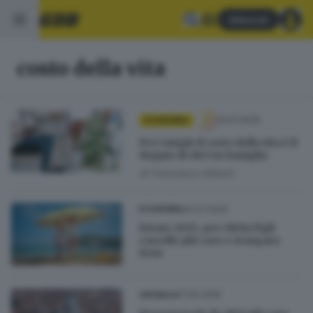
Abbonati
costo della vita
04.12.2025
ECONOMIA
Per i single il costo della vita è il
doppio di chi è in famiglia
di
Francesco Alberti
20.07.2025
ECONOMIA
Estate 2025, per chi ha figli
carrello più caro e stangata
ferie
17.05.2025
CRONACA