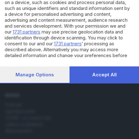
on a device, such as cookies and process personal data,
such as unique identifiers and standard information sent by
a device for personalised advertising and content,
advertising and content measurement, audience research
and services development. With your permission we and
Editoriale Bresciana S.p.A.
our
1731 partners
may use precise geolocation data and
Via Solferino 22, 25121 Brescia
identification through device scanning. You may click to
consent to our and our
1731 partners
’ processing as
described above. Alternatively you may access more
RUBRICHE
detailed information and change your preferences before
Cronaca
consenting or to refuse consenting. Please note that some
Economia
processing of your personal data may not require your
consent, but you have a right to object to such processing.
Sport
Manage Options
Accept All
Your preferences will apply to this website only. You can
Cultura e Spettacoli
change your preferences or withdraw your consent at any
time by returning to this site and clicking the
privacy policy
SERVIZI
button at the bottom of the webpage.
Podcast
Agenda eventi
ZOOM - Le vostre foto
Lettere al direttore
Abbonamenti