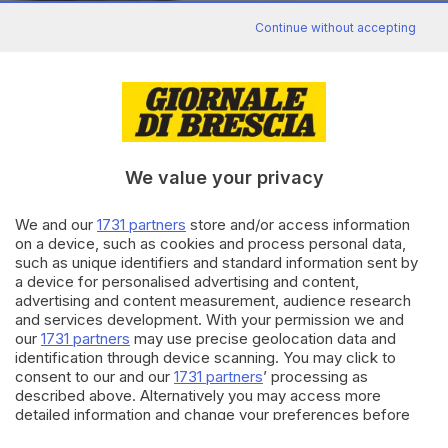
Omicidio di Puegnago,
Continue without accepting
«Pedrotti impiegò 8 minuti per
uccidere la madre»
di
Pierpaolo Prati
11.02.2025
CRONACA
Omicidio di Puegnago, nessuno
dei parenti si è costituito parte
We value your privacy
civile
di
Andrea Cittadini
We and our
1731 partners
store and/or access information
on a device, such as cookies and process personal data,
such as unique identifiers and standard information sent by
12.04.2024
CRONACA
a device for personalised advertising and content,
Omicidio di Puegnago,
advertising and content measurement, audience research
l’autopsia conferma: «È stata
and services development. With your permission we and
strangolata»
our
1731 partners
may use precise geolocation data and
di
Andrea Cittadini
identification through device scanning. You may click to
consent to our and our
1731 partners
’ processing as
described above. Alternatively you may access more
Carica altri articoli
detailed information and change your preferences before
consenting or to refuse consenting. Please note that some