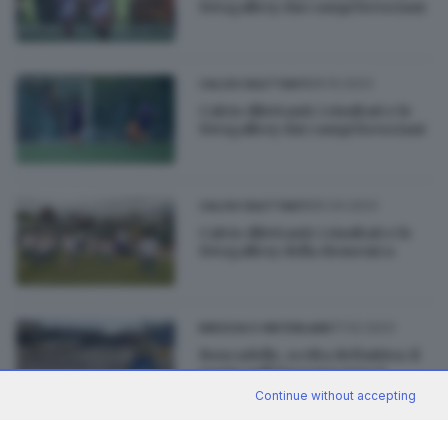
fotogallery dai campi bresciani
29.10.2023
CALCIO DILETTANTI
Calcio dilettanti: i risultati e le
fotogallery dai campi bresciani
30.04.2023
CALCIO DILETTANTI
Calcio dilettanti: i risultati e le
fotogallery della domenica
17.02.2023
BRESCIA E HINTERLAND
Roncadelle, scelta definitiva: il
ponte sull’Orceana non si
abbatte
Continue without accepting