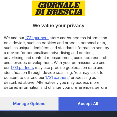
12.02.2023
CALCIO DILETTANTI
Calcio dilettanti: i risultati e le
fotogallery della domenica
We value your privacy
29.01.2023
CALCIO DILETTANTI
We and our
1731 partners
store and/or access information
Calcio dilettanti: i risultati e le
on a device, such as cookies and process personal data,
fotogallery della domenica
such as unique identifiers and standard information sent by
a device for personalised advertising and content,
advertising and content measurement, audience research
and services development. With your permission we and
Carica altri articoli
our
1731 partners
may use precise geolocation data and
identification through device scanning. You may click to
consent to our and our
1731 partners
’ processing as
described above. Alternatively you may access more
detailed information and change your preferences before
consenting or to refuse consenting. Please note that some
processing of your personal data may not require your
consent, but you have a right to object to such processing.
Manage Options
Accept All
Editoriale Bresciana S.p.A.
Your preferences will apply to this website only. You can
Via Solferino 22, 25121 Brescia
change your preferences or withdraw your consent at any