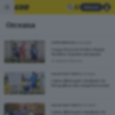
Abbonati
Orceana
20.03.2026
COPPA BRESCIA
Coppa Brescia Trofeo Nanni
Nember: il punto sui quarti
di
Alberto Rossini
21.01.2024
CALCIO DILETTANTI
Calcio dilettanti: i risultati e le
fotogallery dai campi bresciani
03.12.2023
CALCIO DILETTANTI
Calcio dilettanti: i risultati e le